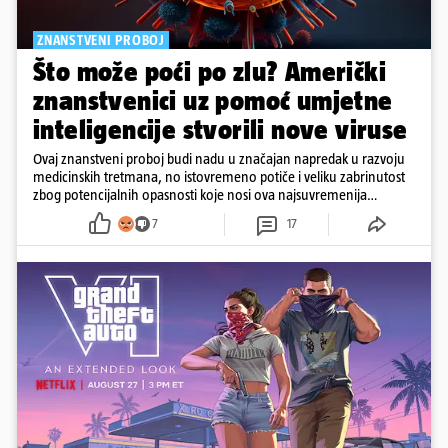
ZNANSTVENI PROBOJ
Što može poći po zlu? Američki
znanstvenici uz pomoć umjetne
inteligencije stvorili nove viruse
Ovaj znanstveni proboj budi nadu u značajan napredak u razvoju
medicinskih tretmana, no istovremeno potiče i veliku zabrinutost
zbog potencijalnih opasnosti koje nosi ova najsuvremenija
tehnologija.
7
17