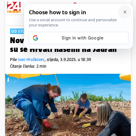
PRIJAVA
Tech
Komentari
3
OD STOLJEĆA SEDMOG
Nova velika studija otkriva kad
su se Hrvati naselili na Jadran
Piše
Ivan Hruškovec
,
srijeda, 3.9.2025. u 18:39
Čitanje članka: 2 min