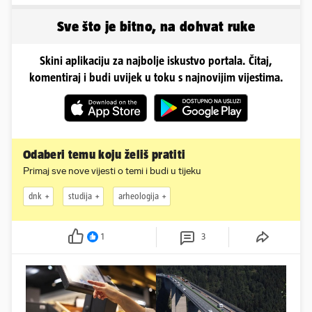
zavodljivoj satenskoj
uživa u izlascima...
haljinici
Sve što je bitno, na dohvat ruke
Skini aplikaciju za najbolje iskustvo portala. Čitaj,
komentiraj i budi uvijek u toku s najnovijim vijestima.
Odaberi temu koju želiš pratiti
Primaj sve nove vijesti o temi i budi u tijeku
dnk
studija
arheologija
1
3