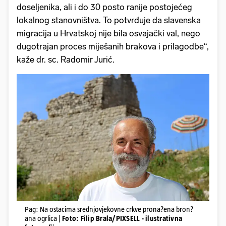
doseljenika, ali i do 30 posto ranije postojećeg
lokalnog stanovništva. To potvrđuje da slavenska
migracija u Hrvatskoj nije bila osvajački val, nego
dugotrajan proces miješanih brakova i prilagodbe“,
kaže dr. sc. Radomir Jurić.
Pag: Na ostacima srednjovjekovne crkve prona?ena bron?
ana ogrlica |
Foto: Filip Brala/PIXSELL - ilustrativna