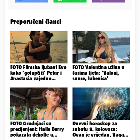
Preporučeni članci
FOTO Filmska ljubav! Evo
FOTO Valentina uživa u
kako 'golupčići' Petar i
čarima ljeta: 'Valovi,
Anastasia zajedno
sunce, lubenica'
provode ljetne dane
FOTO Grudnjaci su
Dnevni horoskop za
precijenjeni: Halle Berry
subotu 8. kolovoza:
pokazala dekolte u
Ovan je vrijedan, Vaga