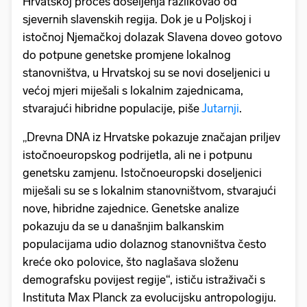
Hrvatskoj proces doseljenja razlikovao od
sjevernih slavenskih regija. Dok je u Poljskoj i
istočnoj Njemačkoj dolazak Slavena doveo gotovo
do potpune genetske promjene lokalnog
stanovništva, u Hrvatskoj su se novi doseljenici u
većoj mjeri miješali s lokalnim zajednicama,
stvarajući hibridne populacije, piše
Jutarnji
.
„Drevna DNA iz Hrvatske pokazuje značajan priljev
istočnoeuropskog podrijetla, ali ne i potpunu
genetsku zamjenu. Istočnoeuropski doseljenici
miješali su se s lokalnim stanovništvom, stvarajući
nove, hibridne zajednice. Genetske analize
pokazuju da se u današnjim balkanskim
populacijama udio dolaznog stanovništva često
kreće oko polovice, što naglašava složenu
demografsku povijest regije“, ističu istraživači s
Instituta Max Planck za evolucijsku antropologiju.