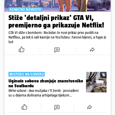
KONAČNO NOVOSTI!
Stiže 'detaljni prikaz' GTA VI,
premijerno ga prikazuje Netflix!
GTA VI stiže s bombom: Rockstar će novi prikaz prvo pustiti na
Netflixu, pa tek 6 sati kasnije na YouTubeu. Fanovi bijesni, a hype je
lud
MISTERIJ NA SJEVERU
Uginuće sobova zbunjuje znanstvenike
na Svalbardu
Mrtvi sobovi - dva mužjaka i 11 ženki - pronađeni
su u dvjema dolinama arhipelaga tijekom
prebrojavanja populacije.