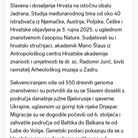
Slavena i doseljenje Hrvata na istočnu obalu
Jadrana. Studija međunarodnog tima od oko 40
istraživača iz Njemačke, Austrije, Poljske, Češke i
Hrvatske objavljena je 3. rujna 2025. u uglednom
znanstvenom časopisu Nature. Sudjelovali su i
hrvatski stručnjaci, akademik Mario Šlaus iz
Antropološkog centra Hrvatske akademije
znanosti i umjetnosti te dr. sc. Radomir Jurić, bivši
ravnatelj Arheološkog muzeja u Zadru.
Sekvenciranjem više od 550 drevnih genoma
znanstvenici su potvrdili da su se Slaveni doselili s
područja današnje južne Bjelorusije i sjeverne
Ukrajine, uglavnom uz gornji tok rijeke Dnjepar.
Migracije su se dogodile počevši od 6. stoljeća i
zahvatile područja od Baltika do Balkana te od
Labe do Volge. Genetski podaci pokazuju da se u