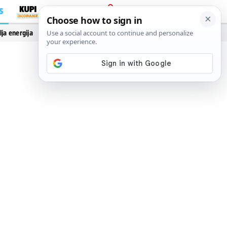
S
PRIJAVA
lja energija
Vidi još…