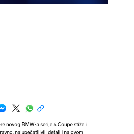
ere novog BMW-a serije 4 Coupe stiže i
avno, najupečatljiviji detalj i na ovom