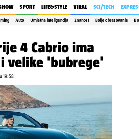
SHOW
SPORT
LIFE&STYLE
VIRAL
SCI/TECH
EXPRES
aming
Auto
Umjetna inteligencija
Znanost
Bolje obrazovanje
Bo
ije 4 Cabrio ima
i velike 'bubrege'
u 19:58