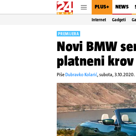
PLUS+
NEWS
Internet
Gadgeti
G
PREMIJERA
Novi BMW ser
platneni krov 
Piše
Dubravko Kolarić
,
subota, 3.10.2020. 