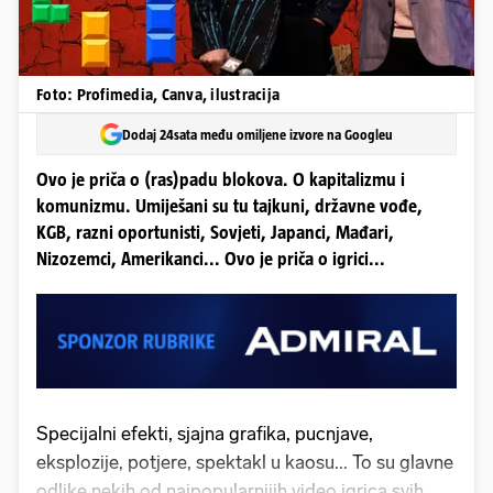
Foto: Profimedia, Canva, ilustracija
Dodaj 24sata među omiljene izvore na Googleu
Ovo je priča o (ras)padu blokova. O kapitalizmu i
komunizmu. Umiješani su tu tajkuni, državne vođe,
KGB, razni oportunisti, Sovjeti, Japanci, Mađari,
Nizozemci, Amerikanci... Ovo je priča o igrici...
Specijalni efekti, sjajna grafika, pucnjave,
eksplozije, potjere, spektakl u kaosu... To su glavne
odlike nekih od najpopularnijih video igrica svih