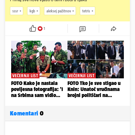
sssr
kgb
aleksej pažitnov
tetris
1
Komentari
0