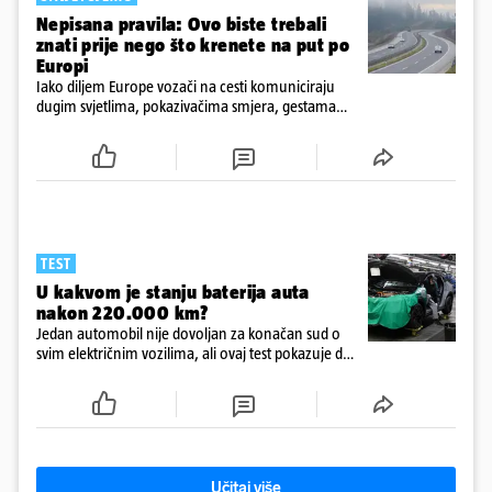
Nepisana pravila: Ovo biste trebali
znati prije nego što krenete na put po
Europi
Iako diljem Europe vozači na cesti komuniciraju
dugim svjetlima, pokazivačima smjera, gestama
rukama i trubom, njihovo se značenje razlikuje
ovisno o zemlji
TEST
U kakvom je stanju baterija auta
nakon 220.000 km?
Jedan automobil nije dovoljan za konačan sud o
svim električnim vozilima, ali ovaj test pokazuje da
baterija ne mora biti "potrošna roba"
Učitaj više