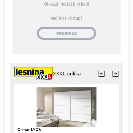
Likovi po kojima je sniman film zadovoljni su
finalnim produktom, iako priznaju da je to dosta
preuveličavanja. Tako to ide u Hollywoodu. A
ovako su se stvari zapravo razvijale...