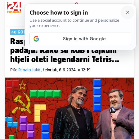
PRIJAVA
Tech
Komentari
0
40 GODINA TETRISA
PLUS+
Raspad blokova i blokovi koji
padaju: Kako su KGB i tajkuni
htjeli oteti legendarni Tetris...
Piše
Renato Jukić
,
četvrtak, 6.6.2024. u 12:19