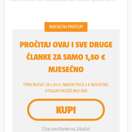
vremena. Ali ne i one najpopularnije i
najprodavanije:
Tetrisa
. Tu nema ničeg od
gorenavedenog. I nema za tim potrebe.
Jednostavna, a u istu ruku zahtjevna igrica, nastala
je u sovjetskom institutu ELORG te se u kratkom
roku proširila po cijelom SSSR-u. Kasnije i po
SAD-u, Aziji, Europi... Uz puno problema. Bilo je to
u doba reforme Perestrojka, kad biznis, tj. vanjska
trgovina, sa SSSR-om nije bila do kraja definirana.
Niz godina nije se znalo tko tu pije, tko tu plaća. Od
igrice su profitirali svi osim Sovjeta, kojima su
automatski pripala prava, te njezinog kreatora
Alekseja Pažitnova
. Puno je bilo tu sumnjivih
ugovora, prevara, pritisaka... Kako je to već praksa
kad ljudi prepoznaju priliku za zaradom. O Tetrisu
je prošle godine i snimljen i sasvim solidan igrani
film u kojem glavnu ulogu igra
Taron Egerton
.