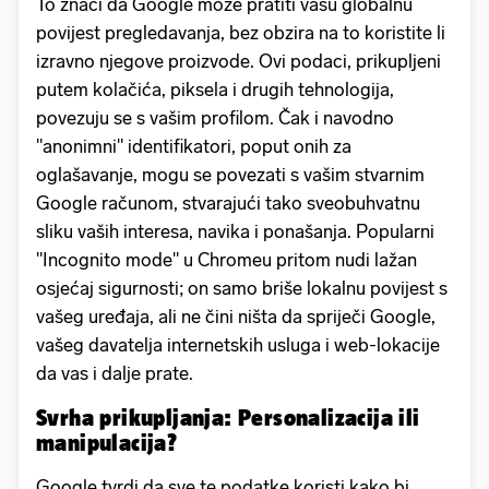
To znači da Google može pratiti vašu globalnu
povijest pregledavanja, bez obzira na to koristite li
izravno njegove proizvode. Ovi podaci, prikupljeni
putem kolačića, piksela i drugih tehnologija,
povezuju se s vašim profilom. Čak i navodno
"anonimni" identifikatori, poput onih za
oglašavanje, mogu se povezati s vašim stvarnim
Google računom, stvarajući tako sveobuhvatnu
sliku vaših interesa, navika i ponašanja. Popularni
"Incognito mode" u Chromeu pritom nudi lažan
osjećaj sigurnosti; on samo briše lokalnu povijest s
vašeg uređaja, ali ne čini ništa da spriječi Google,
vašeg davatelja internetskih usluga i web-lokacije
da vas i dalje prate.
Svrha prikupljanja: Personalizacija ili
manipulacija?
Google tvrdi da sve te podatke koristi kako bi