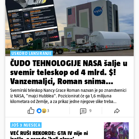
USKORO LANSIRANJE
ČUDO TEHNOLOGIJE NASA šalje u
svemir teleskop od 4 mlrd. $!
Vanzemaljci, Roman snima...
Svemirski teleskop Nancy Grace Roman nazvan je po znanstvenici
iz NASA, "majci Hubblea". Pozicionirat će ga 1,6 milijuna
kilometara od Zemlje, a za prikaz jedne njegove slike treba
500.000 4K televizora
3
9
JOŠ 3 MJESECA
VEĆ RUŠI REKORDE: GTA IV nije ni