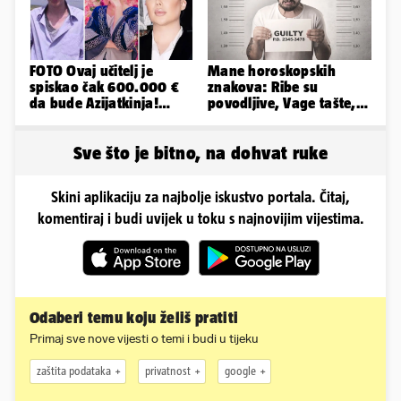
FOTO Ovaj učitelj je
Mane horoskopskih
spiskao čak 600.000 €
znakova: Ribe su
da bude Azijatkinja!
povodljive, Vage tašte,
Ponovno želi biti
Jarci komplicirani, Lav
muško...
sebičan...
Sve što je bitno, na dohvat ruke
Skini aplikaciju za najbolje iskustvo portala. Čitaj,
komentiraj i budi uvijek u toku s najnovijim vijestima.
Odaberi temu koju želiš pratiti
Primaj sve nove vijesti o temi i budi u tijeku
zaštita podataka
privatnost
google