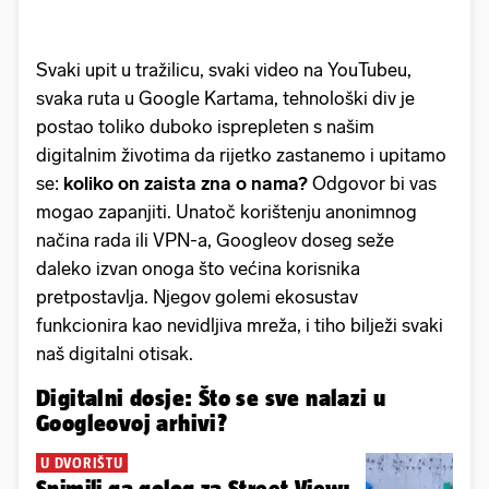
Svaki upit u tražilicu, svaki video na YouTubeu,
svaka ruta u Google Kartama, tehnološki div je
postao toliko duboko isprepleten s našim
digitalnim životima da rijetko zastanemo i upitamo
se:
koliko on zaista zna o nama?
Odgovor bi vas
mogao zapanjiti. Unatoč korištenju anonimnog
načina rada ili VPN-a, Googleov doseg seže
daleko izvan onoga što većina korisnika
pretpostavlja. Njegov golemi ekosustav
funkcionira kao nevidljiva mreža, i tiho bilježi svaki
naš digitalni otisak.
Digitalni dosje: Što se sve nalazi u
Googleovoj arhivi?
U DVORIŠTU
Snimili ga golog za Street View: