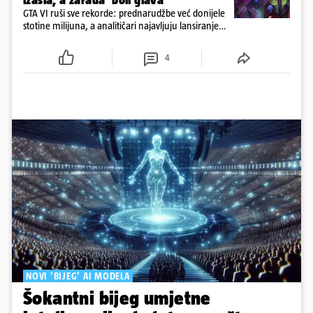
izašla, a zarada 'boli glava'
GTA VI ruši sve rekorde: prednarudžbe već donijele
stotine milijuna, a analitičari najavljuju lansiranje
vrijedno i do 5,2 milijarde dolara
4
NOVI 'BIJEG' AI MODELA
Šokantni bijeg umjetne