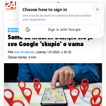
PRIJAVA
Tech
Komentari
1
NEVJEROJATNA KOLIČINA
Samo za hrabre: Otkrijte što je
sve Google 'skupio' o vama
Piše
Ivan Hruškovec
,
subota, 1.11.2025. u 10:35
Čitanje članka: 3 min