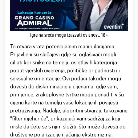
Igre na sreću mogu izazvati ovisnost. 18+
To otvara vrata potencijalnim manipulacijama.
Prijavljeni su slučajevi gdje su oglašivači mogli
ciljati korisnike na temelju osjetljivih kategorija
poput vjerskih uvjerenja, političke pripadnosti ili
seksualne orijentacije. Ovi podaci također mogu
dovesti do diskriminacije u cijenama, gdje vam,
primjerice, zrakoplovne tvrtke mogu ponuditi višu
cijenu karte na temelju vaše lokacije ili povijesti
pretraživanja. Nadalje, algoritmi stvaraju takozvane
"filter mjehuriće", prikazujući vam sadržaj za koji
misle da ćete se s njim složiti, što može dovesti do
društvene polarizacije i jačanja ekstremizma.