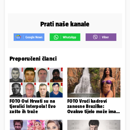
Prati naše kanale
Preporučeni članci
FOTO Ovi Hrvati su na
FOTO Vrući kadrovi
tjeralici Interpola! Evo
zanosne Brazilke:
zašto ih traže
Ovakvo tijelo može imati
samo bivša plesačica...