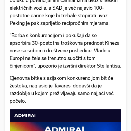
odluku o potencijalnim carinama na uvoz kineskih
električnih vozila, a SAD je već najavio 100-
postotne carine koje bi trebale stopirati uvoz.
Peking je pak zaprijetio recipročnim mjerama.
"Borba s konkurencijom i pokušaji da se
apsorbira 30-postotna troškovna prednost Kineza
nose sa sobom i društvene posljedice. Vlade u
Europi ne žele se trenutno suočiti s tom
činjenicom", upozorio je izvršni direktor Stellantisa.
Cjenovna bitka s azijskom konkurencijom bit će
žestoka, naglasio je Tavares, dodavši da je
razdoblje u kojem preživljavaju samo najjači već
počelo.