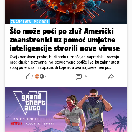
ZNANSTVENI PROBOJ
Što može poći po zlu? Američki
znanstvenici uz pomoć umjetne
inteligencije stvorili nove viruse
Ovaj znanstveni proboj budi nadu u značajan napredak u razvoju
medicinskih tretmana, no istovremeno potiče i veliku zabrinutost
zbog potencijalnih opasnosti koje nosi ova najsuvremenija
tehnologija.
7
17