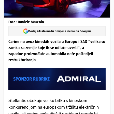
Foto: Daniele Mascolo
Dodaj 24sata među omiljene izvore na Googleu
Carine na uvoz kineskih vozila u Europu i SAD "velika su
zamka za zemlje koje ih se odluče uvesti", a
zapadne proizvođače automobila neće poštedjeti
restrukturiranja
Stellantis očekuje veliku bitku s kineskom
konkurencijom na europskom tržištu električnih
vozila, ali carine neće riješiti problem i mogle bi