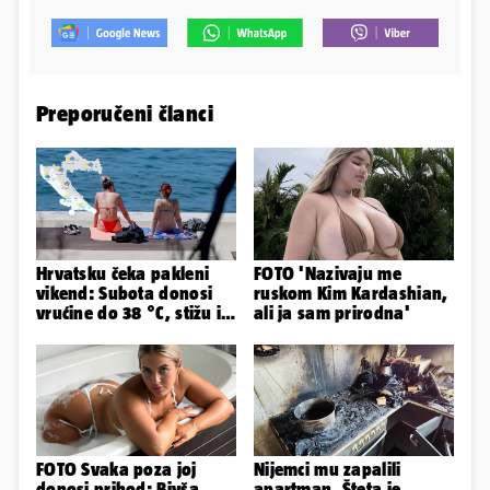
Preporučeni članci
Hrvatsku čeka pakleni
FOTO 'Nazivaju me
vikend: Subota donosi
ruskom Kim Kardashian,
vrućine do 38 °C, stižu i
ali ja sam prirodna'
grmljavinski pljuskovi
FOTO Svaka poza joj
Nijemci mu zapalili
donosi prihod: Bivša
apartman. Šteta je