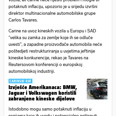
potaknuti inflaciju, upozorio je u srijedu izvršni
direktor multinacionalne automobilske grupe
Carlos Tavares.
Carine na uvoz kineskih vozila u Europu i SAD
"velika su zamka za zemlje koje ih se odluče
uvesti", a zapadne proizvođače automobila neće
poštedjeti restrukturiranja u uvjetima jeftinije
kineske konkurencije, rekao je Tavares na
Reutersovom konferenciji o europskoj
automobilskoj industriji.
CARINSKI RAT
Izvješće Amerikanaca: BMW,
Jaguar i Volkswagen koristili
zabranjene kineske dijelove
Istodobno mogu samo potaknuti inflaciju u
regijama koje ih uvedu i potencijalno pritisnuti