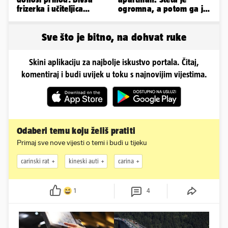
frizerka i učiteljica
ogromna, a potom ga je
oblinama je zapalila
šokirao i e-mail od
Instagram
Bookinga
Sve što je bitno, na dohvat ruke
Skini aplikaciju za najbolje iskustvo portala. Čitaj,
komentiraj i budi uvijek u toku s najnovijim vijestima.
Odaberi temu koju želiš pratiti
Primaj sve nove vijesti o temi i budi u tijeku
carinski rat
kineski auti
carina
1
4