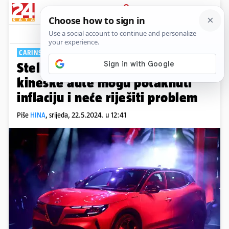
PRIJAVA
Tech
Komentari
4
CARINSKI RAT
Stellantis upozorava: Carine na
kineske aute mogu potaknuti
inflaciju i neće riješiti problem
Piše
HINA
,
srijeda, 22.5.2024. u 12:41