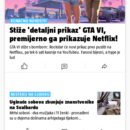
KONAČNO NOVOSTI!
Stiže 'detaljni prikaz' GTA VI,
premijerno ga prikazuje Netflix!
GTA VI stiže s bombom: Rockstar će novi prikaz prvo pustiti na
Netflixu, pa tek 6 sati kasnije na YouTubeu. Fanovi bijesni, a hype je
lud
MISTERIJ NA SJEVERU
Uginuće sobova zbunjuje znanstvenike
na Svalbardu
Mrtvi sobovi - dva mužjaka i 11 ženki - pronađeni
su u dvjema dolinama arhipelaga tijekom
prebrojavanja populacije.