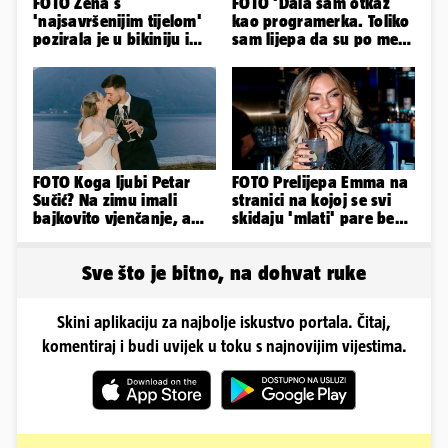
FOTO Žena s
FOTO 'Dala sam otkaz
'najsavršenijim tijelom'
kao programerka. Toliko
pozirala je u bikiniju i
sam lijepa da su po meni
pokazala svoje bujne
napravili lutku'
obline...
FOTO Koga ljubi Petar
FOTO Prelijepa Emma na
Sučić? Na zimu imali
stranici na kojoj se svi
bajkovito vjenčanje, a
skidaju 'mlati' pare bez
sada je na svijet stigao -
'prodaje tijela'
sin!
Sve što je bitno, na dohvat ruke
Skini aplikaciju za najbolje iskustvo portala. Čitaj,
komentiraj i budi uvijek u toku s najnovijim vijestima.