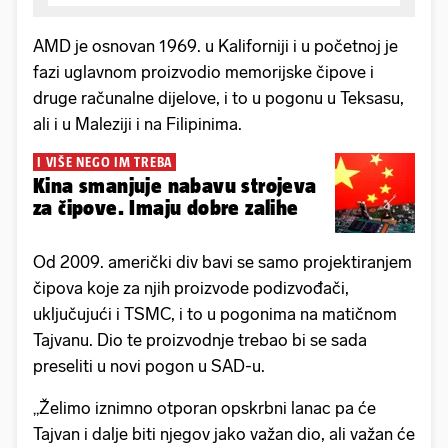
AMD je osnovan 1969. u Kaliforniji i u početnoj je
fazi uglavnom proizvodio memorijske čipove i
druge računalne dijelove, i to u pogonu u Teksasu,
ali i u Maleziji i na Filipinima.
I VIŠE NEGO IM TREBA
Kina smanjuje nabavu strojeva
za čipove. Imaju dobre zalihe
Od 2009. američki div bavi se samo projektiranjem
čipova koje za njih proizvode podizvođači,
uključujući i TSMC, i to u pogonima na matičnom
Tajvanu. Dio te proizvodnje trebao bi se sada
preseliti u novi pogon u SAD-u.
„Želimo iznimno otporan opskrbni lanac pa će
Tajvan i dalje biti njegov jako važan dio, ali važan će