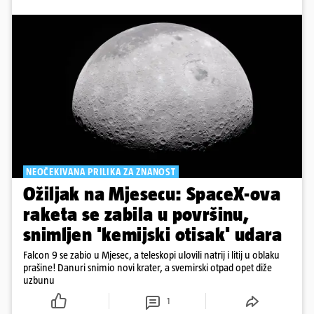
NEOČEKIVANA PRILIKA ZA ZNANOST
Ožiljak na Mjesecu: SpaceX-ova
raketa se zabila u površinu,
snimljen 'kemijski otisak' udara
Falcon 9 se zabio u Mjesec, a teleskopi ulovili natrij i litij u oblaku
prašine! Danuri snimio novi krater, a svemirski otpad opet diže
uzbunu
1