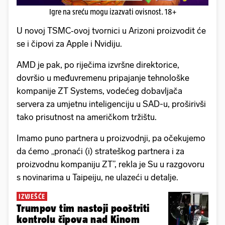
Igre na sreću mogu izazvati ovisnost. 18+
U novoj TSMC‑ovoj tvornici u Arizoni proizvodit će
se i čipovi za Apple i Nvidiju.
AMD je pak, po riječima izvršne direktorice,
dovršio u međuvremenu pripajanje tehnološke
kompanije ZT Systems, vodećeg dobavljača
servera za umjetnu inteligenciju u SAD-u, proširivši
tako prisutnost na američkom tržištu.
Imamo puno partnera u proizvodnji, pa očekujemo
da ćemo „pronaći (i) strateškog partnera i za
proizvodnu kompaniju ZT”, rekla je Su u razgovoru
s novinarima u Taipeiju, ne ulazeći u detalje.
IZVJEŠĆE
Trumpov tim nastoji pooštriti
kontrolu čipova nad Kinom