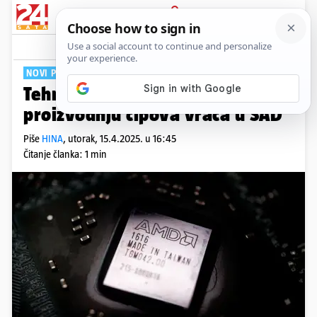
PRIJAVA
Tech
Komentari
0
NOVI POGON
Tehnološki div nakon 15 godina
proizvodnju čipova vraća u SAD
Piše
HINA
,
utorak, 15.4.2025. u 16:45
Čitanje članka: 1 min