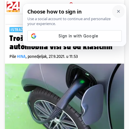
PRIJAVA
Tech
Komentari
11
ISTRAŽIVANJE
Troškovi popravka električnih
automobila viši su od klasičnih
Piše
HINA
,
ponedjeljak, 27.9.2021. u 11:53