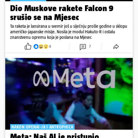
Dio Muskove rakete Falcon 9
srušio se na Mjesec
Ta raketa je lansirana u svemir još u siječnju prošle godine u sklopu
američko-japanske misije. Nosila je modul Hakuto-R i ostalu
znanstvenu opremu koja je poslana na Mjesec
4
7
NAKON OPENAI-JA I ANTROPHICA
Meta: Naš AI je pristupio