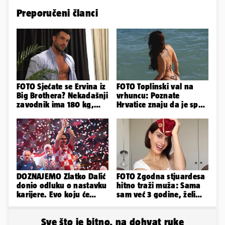
Preporučeni članci
FOTO Sjećate se Ervina iz
FOTO Toplinski val na
Big Brothera? Nekadašnji
vrhuncu: Poznate
zavodnik ima 180 kg,
Hrvatice znaju da je spas
evo kako izgleda
u minijaturnom bikiniju
DOZNAJEMO Zlatko Dalić
FOTO Zgodna stjuardesa
donio odluku o nastavku
hitno traži muža: Sama
karijere. Evo koju će
sam već 3 godine, želim
reprezentaciju preuzeti!
da bude stariji...
Sve što je bitno, na dohvat ruke