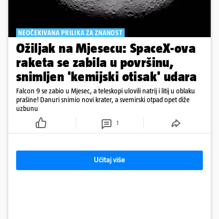
NEOČEKIVANA PRILIKA ZA ZNANOST
Ožiljak na Mjesecu: SpaceX-ova
raketa se zabila u površinu,
snimljen 'kemijski otisak' udara
Falcon 9 se zabio u Mjesec, a teleskopi ulovili natrij i litij u oblaku
prašine! Danuri snimio novi krater, a svemirski otpad opet diže
uzbunu
1
Učitaj više