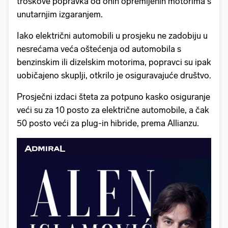
troškove popravka od onih opremljenih motorima s
unutarnjim izgaranjem.
Iako električni automobili u prosjeku ne zadobiju u
nesrećama veća oštećenja od automobila s
benzinskim ili dizelskim motorima, popravci su ipak
uobičajeno skuplji, otkrilo je osiguravajuće društvo.
Prosječni izdaci šteta za potpuno kasko osiguranje
veći su za 10 posto za električne automobile, a čak
50 posto veći za plug-in hibride, prema Allianzu.