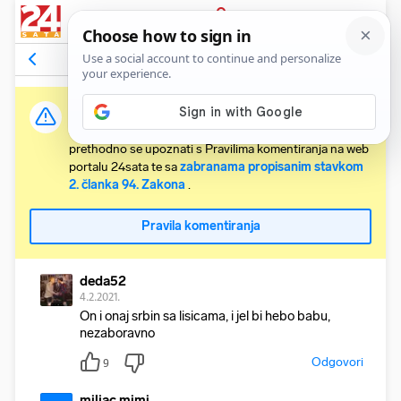
PRIJAVA
Komentari
19
Relevantni
Važna obavijest:
Svaki korisnik koji želi komentirati članke obvezan je
prethodno se upoznati s Pravilima komentiranja na web
portalu 24sata te sa
zabranama propisanim stavkom
2. članka 94. Zakona
.
Pravila komentiranja
deda52
4.2.2021.
On i onaj srbin sa lisicama, i jel bi hebo babu,
nezaboravno
Odgovori
9
miljac mimi