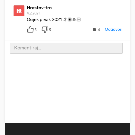
Hrastov-trn
Ht
4.2.2021.
Osijek prvak 2021 🤙🏿🙏🏻
Odgovori
5
5
4