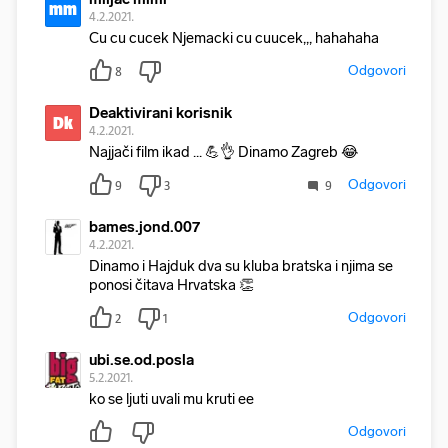
mm
4.2.2021.
Cu cu cucek Njemacki cu cuucek,,, hahahaha
Odgovori
8
Deaktivirani korisnik
Dk
4.2.2021.
Najjači film ikad ... 💪👌 Dinamo Zagreb 😂
Odgovori
9
3
9
bames.jond.007
4.2.2021.
Dinamo i Hajduk dva su kluba bratska i njima se
ponosi čitava Hrvatska 👏
Odgovori
2
1
ubi.se.od.posla
5.2.2021.
ko se ljuti uvali mu kruti ee
Odgovori