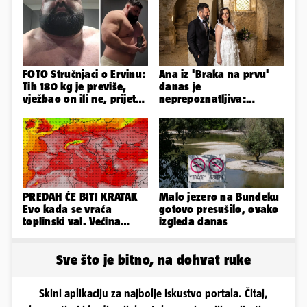
FOTO Stručnjaci o Ervinu:
Ana iz 'Braka na prvu'
Tih 180 kg je previše,
danas je
vježbao on ili ne, prijete
neprepoznatljiva:
mu mnoge komplikacije
Odselila je iz Hrvatske, a
ovako sad izgleda
PREDAH ĆE BITI KRATAK
Malo jezero na Bundeku
Evo kada se vraća
gotovo presušilo, ovako
toplinski val. Većina
izgleda danas
Europe na udaru
Sve što je bitno, na dohvat ruke
Skini aplikaciju za najbolje iskustvo portala. Čitaj,