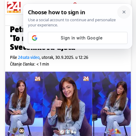
PRIJAVA
Video
Komentari
0
POGODI FILM
Petra Kraljev pogađa filmove:
'To nema smisla, ovo su
Svećenikova djeca'
Piše
24sata video
,
utorak, 30.9.2025. u 12:26
Čitanje članka: < 1 min