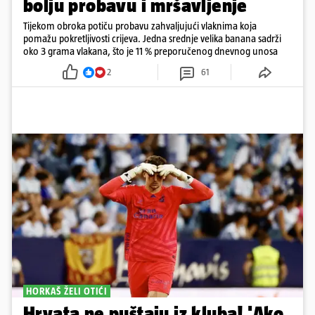
bolju probavu i mršavljenje
Tijekom obroka potiču probavu zahvaljujući vlaknima koja
pomažu pokretljivosti crijeva. Jedna srednje velika banana sadrži
oko 3 grama vlakana, što je 11 % preporučenog dnevnog unosa
2
61
HORKAŠ ŽELI OTIĆI
Hrvata ne puštaju iz kluba! 'Ako