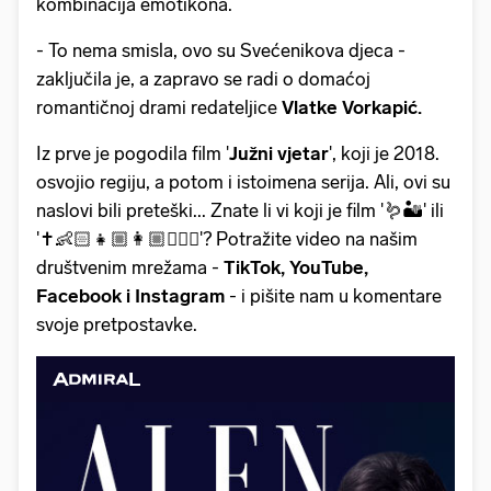
kombinacija emotikona.
- To nema smisla, ovo su Svećenikova djeca -
zaključila je, a zapravo se radi o domaćoj
romantičnoj drami redateljice
Vlatke Vorkapić.
Iz prve je pogodila film '
Južni vjetar
', koji je 2018.
osvojio regiju, a potom i istoimena serija. Ali, ovi su
naslovi bili preteški... Znate li vi koji je film '🪱🏜️' ili
'✝️👶🏻👧🏼👩🏼🧔🏻‍♂️'? Potražite video na našim
društvenim mrežama -
TikTok, YouTube,
Facebook i Instagram
- i pišite nam u komentare
svoje pretpostavke.