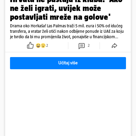
ne želi igrati, uvijek može
postavljati mreže na golove'
Drama oko Horkaša! Las Palmas traži 5 mil. eura i 50% od idućeg
transfera, a vratar želi otići nakon odbijene ponude iz UAE za koju
je tvrdio da bi mu promijenila život, ponajviše u financijskom
smislu
2
2
Učitaj više