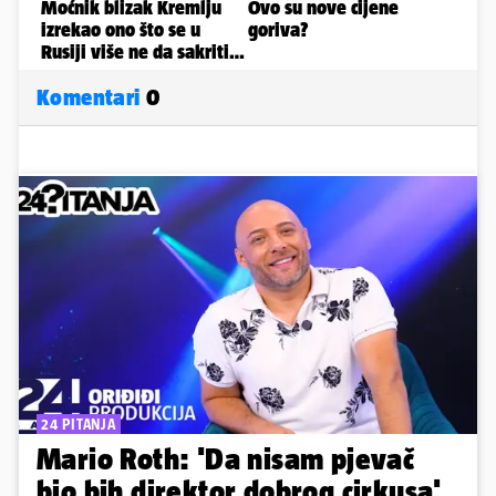
Komentari
0
24 PITANJA
Mario Roth: 'Da nisam pjevač
bio bih direktor dobrog cirkusa'