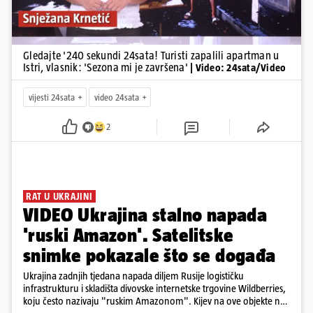
Gledajte '240 sekundi 24sata! Turisti zapalili apartman u
Istri, vlasnik: 'Sezona mi je završena'
| Video: 24sata/Video
vijesti 24sata
video 24sata
2
RAT U UKRAJINI
VIDEO Ukrajina stalno napada
'ruski Amazon'. Satelitske
snimke pokazale što se događa
Ukrajina zadnjih tjedana napada diljem Rusije logističku
infrastrukturu i skladišta divovske internetske trgovine Wildberries,
koju često nazivaju "ruskim Amazonom". Kijev na ove objekte ne