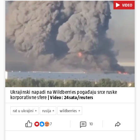
gleda samo kao na obična trgovačka skladišta, već tvrdi da ih ruske
VIDEO
snage koriste i za vojne potrebe, odnosno za skladištenje i
distribuciju dijelova za dronove i druge opreme koja se koristi u
ratu. S druge strane, napadi služe i kao izravan odgovor na ruska
bombardiranja ukrajinske poštanske i logističke infrastrukture te
kao način da se ekonomske posljedice rata prenesu dublje na ruski
teritorij i približe običnim građanima.
Pokretanje videa...
Ukrajinski napadi na Wildberries pogađaju srce ruske
korporativne sfere
| Video: 24sata/reuters
rat u ukrajini
rusija
wildberries
7
10