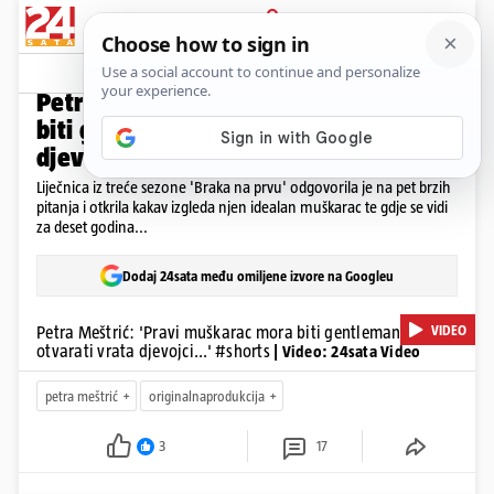
PRIJAVA
Video
Komentari
17
5 BRZIH PITANJA
Petra Meštrić: 'Pravi muškarac mora
biti gentleman, otvarati vrata
djevojci...'
Liječnica iz treće sezone 'Braka na prvu' odgovorila je na pet brzih
pitanja i otkrila kakav izgleda njen idealan muškarac te gdje se vidi
za deset godina...
Dodaj 24sata među omiljene izvore na Googleu
VIDEO
Petra Meštrić: 'Pravi muškarac mora biti gentleman,
otvarati vrata djevojci...' #shorts
| Video: 24sata Video
petra meštrić
originalnaprodukcija
3
17