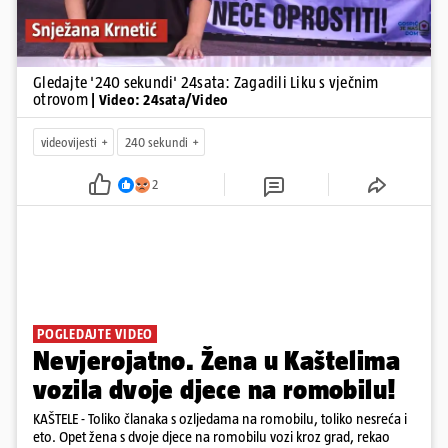
Gledajte '240 sekundi' 24sata: Zagadili Liku s vječnim
otrovom
| Video: 24sata/Video
videovijesti
240 sekundi
2
POGLEDAJTE VIDEO
Nevjerojatno. Žena u Kaštelima
vozila dvoje djece na romobilu!
KAŠTELE - Toliko članaka s ozljedama na romobilu, toliko nesreća i
eto. Opet žena s dvoje djece na romobilu vozi kroz grad, rekao