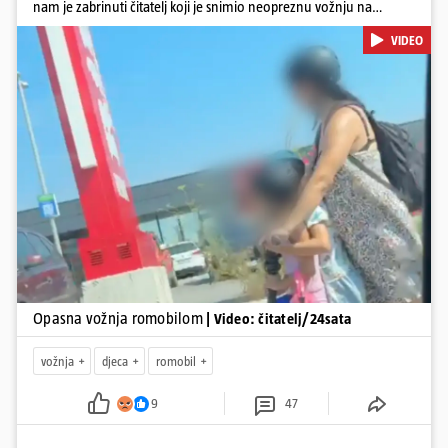
nam je zabrinuti čitatelj koji je snimio neopreznu vožnju na
romobilu u četvrtak prijepodne kroz Kaštele. Podsjetimo, mjesec i
VIDEO
pol od smrti dječaka (14) u Metkoviću, pad s električnog romobila
odnio je još jedan mladi život. Unatoč naporima liječnika KBC-a
Zagreb, u ponedjeljak maloljetnik je podlegao ozljedama
zadobivenima u padu s romobila.
Pokretanje videa...
Opasna vožnja romobilom
| Video: čitatelj/24sata
vožnja
djeca
romobil
9
47