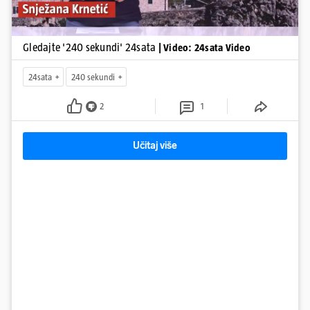
Gledajte '240 sekundi' 24sata
| Video: 24sata Video
24sata
240 sekundi
2
1
Učitaj više