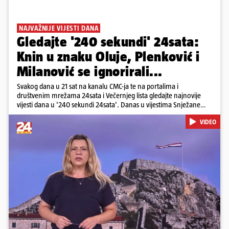
NAJVAŽNIJE VIJESTI DANA
Gledajte '240 sekundi' 24sata:
Knin u znaku Oluje, Plenković i
Milanović se ignorirali...
Svakog dana u 21 sat na kanalu CMC-ja te na portalima i
društvenim mrežama 24sata i Večernjeg lista gledajte najnovije
vijesti dana u '240 sekundi 24sata'. Danas u vijestima Snježane
Krnetić: Hrvatska je obilježila 31. obljetnicu Oluje, a pažnju je
VIDEO
privuklo ignoriranje predsjednika Zorana Milanovića i premijera
Andreja Plenkovića u Kninu. Donosimo i detalje o većim
braniteljskim mirovinama, apelu obitelji Hrvata u komi u Irskoj,
upozorenjima nakon nove tragedije na električnom romobilu te
smanjenju proizvodnje u nuklearnoj elektrani Krško.
Pokretanje videa...