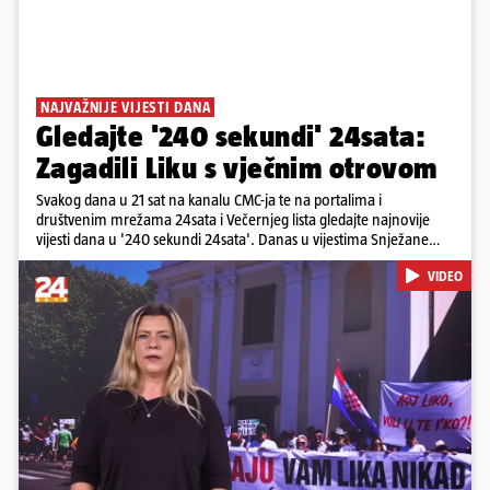
NAJVAŽNIJE VIJESTI DANA
Gledajte '240 sekundi' 24sata:
Zagadili Liku s vječnim otrovom
Svakog dana u 21 sat na kanalu CMC-ja te na portalima i
društvenim mrežama 24sata i Večernjeg lista gledajte najnovije
vijesti dana u '240 sekundi 24sata'. Danas u vijestima Snježane
Krnetić: Lika teško zagađena s 37.000 tona opasnog otpada, Troje
VIDEO
poginulih u nesreći u Zagrebu, Uhićen načelnik Svetog Ivana
Žabna, Borba za život Denisa Vejzovića, Krajaču režu ovlasti: Slijedi
otkaz...
Pokretanje videa...