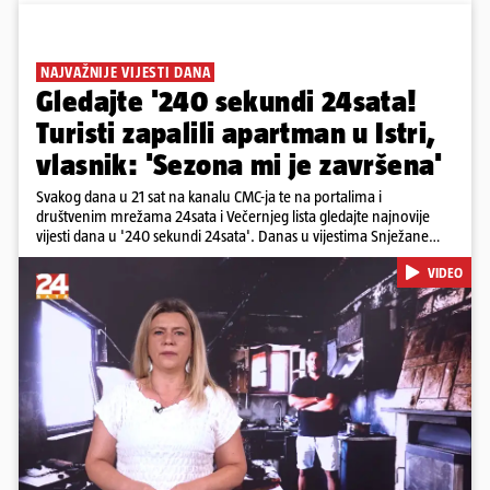
NAJVAŽNIJE VIJESTI DANA
Gledajte '240 sekundi 24sata!
Turisti zapalili apartman u Istri,
vlasnik: 'Sezona mi je završena'
Svakog dana u 21 sat na kanalu CMC-ja te na portalima i
društvenim mrežama 24sata i Večernjeg lista gledajte najnovije
vijesti dana u '240 sekundi 24sata'. Danas u vijestima Snježane
Krnetić: Turisti uništili apartman u Istri, 125 milijuna eura mogla bi
VIDEO
stajati sanacija otpada u Gospiću, u Osijeku pretukli nogometnog
suca, od utorka nove cijene goriva, rastu mirovine za 200 tisuća
branitelja...
Pokretanje videa...