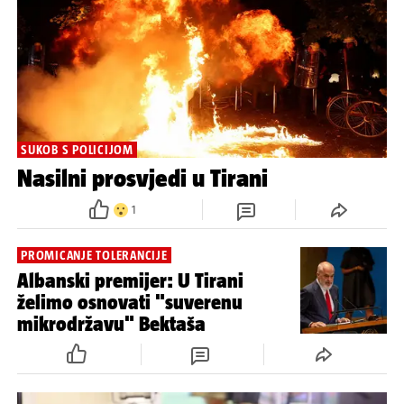
SUKOB S POLICIJOM
Nasilni prosvjedi u Tirani
1
PROMICANJE TOLERANCIJE
Albanski premijer: U Tirani
želimo osnovati "suverenu
mikrodržavu" Bektaša