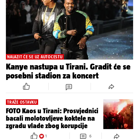
NALAZIT ĆE SE UZ AUTOCESTU
Kanye nastupa u Tirani. Gradit će se
posebni stadion za koncert
TRAŽE OSTAVKU
FOTO Kaos u Tirani: Prosvjednici
bacali molotovljeve koktele na
zgradu vlade zbog korupcije
1
6