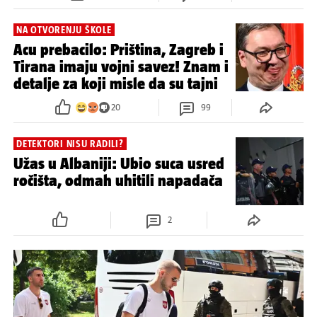
NA OTVORENJU ŠKOLE
Acu prebacilo: Priština, Zagreb i
Tirana imaju vojni savez! Znam i
detalje za koji misle da su tajni
20
99
DETEKTORI NISU RADILI?
Užas u Albaniji: Ubio suca usred
ročišta, odmah uhitili napadača
2