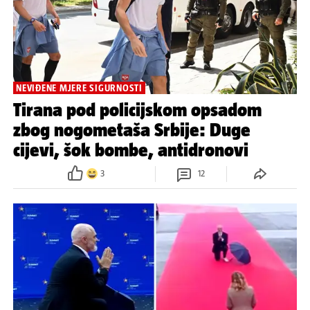
NEVIĐENE MJERE SIGURNOSTI
Tirana pod policijskom opsadom
zbog nogometaša Srbije: Duge
cijevi, šok bombe, antidronovi
3
12