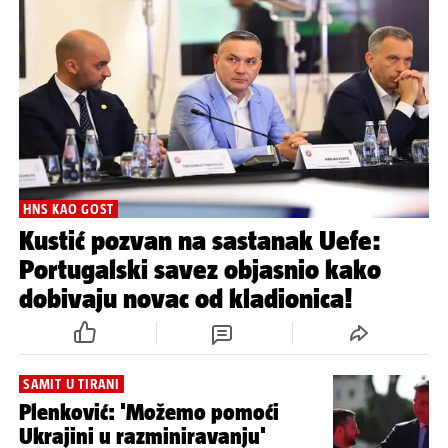
HNS KAO GOST
Kustić pozvan na sastanak Uefe:
Portugalski savez objasnio kako
dobivaju novac od kladionica!
SAMIT U TIRANI
Plenković: 'Možemo pomoći
Ukrajini u razminiravanju'