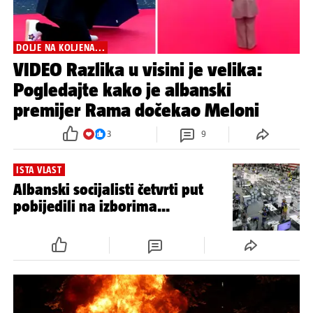
DOLJE NA KOLJENA...
VIDEO Razlika u visini je velika:
Pogledajte kako je albanski
premijer Rama dočekao Meloni
3
9
ISTA VLAST
Albanski socijalisti četvrti put
pobijedili na izborima...