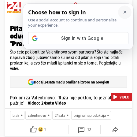
PRIJAVA
Video
Komentari
10
VALENTINOVO U ZAGREBU
Pitali smo prolaznike što misle o
odvojenim krevetima u braku ili vezi:
'Predbračna čistoća?'
Što ćete pokloniti za Valentinovo svom partneru? Što ste najluđe
napravili zbog ljubavi? Samo su neka od pitanja koja smo pitali
prolaznike, a evo što mlađi ispitanici misle o tome. Pogledajte u
videu
Dodaj 24sata među omiljene izvore na Googleu
VIDEO
Pokloni za Valentinovo: 'Ruža nije poklon, to je znak
pažnje'
| Video: 24sata Video
brak
valentinovo
24sata
originalnaprodukcija
1
10