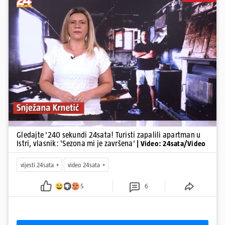
suca, od utorka nove cijene goriva, rastu mirovine za 200 tisuća
branitelja...
Pokretanje videa...
Gledajte '240 sekundi 24sata! Turisti zapalili apartman u
Istri, vlasnik: 'Sezona mi je završena'
| Video: 24sata/Video
vijesti 24sata
video 24sata
5
6