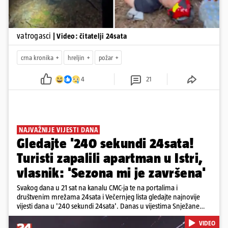
vatrogasci
| Video: čitatelji 24sata
crna kronika
hreljin
požar
4
21
NAJVAŽNIJE VIJESTI DANA
Gledajte '240 sekundi 24sata!
Turisti zapalili apartman u Istri,
vlasnik: 'Sezona mi je završena'
Svakog dana u 21 sat na kanalu CMC-ja te na portalima i
društvenim mrežama 24sata i Večernjeg lista gledajte najnovije
vijesti dana u '240 sekundi 24sata'. Danas u vijestima Snježane
Krnetić: Turisti uništili apartman u Istri, 125 milijuna eura mogla bi
VIDEO
stajati sanacija otpada u Gospiću, u Osijeku pretukli nogometnog