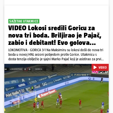
SAŽETAK UTAKMICE
VIDEO Lokosi sredili Goricu za
nova tri boda. Briljirao je Pajač,
zabio i debitant! Evo golova...
LOKOMOTIVA - GORICA 3-1 Na Maksimiru su lokosi došli do nova tri
boda u novoj HNL sezoni pobjedom protiv Gorice. Utakmicu s
dosta tenzija obilježio je sjajni Marko Pajač koji je asistirao za prvi
gol Mariću, a zakuhao drugi kada je Kavelj zabio auto-gol.
VIDEO
Bogojević je smanjio, Gorica je pritiskala i nizala šanse, ali onda
primila kontru pred kraj. Lokosi sele na vrh tablice s Osijekom
Pokretanje videa...