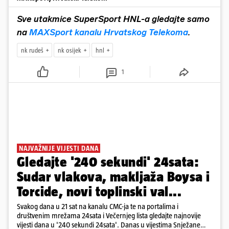
Sve utakmice SuperSport HNL-a gledajte samo
na
MAXSport kanalu Hrvatskog Telekoma
.
nk rudeš
nk osijek
hnl
1
NAJVAŽNIJE VIJESTI DANA
Gledajte '240 sekundi' 24sata:
Sudar vlakova, makljaža Boysa i
Torcide, novi toplinski val...
Svakog dana u 21 sat na kanalu CMC-ja te na portalima i
društvenim mrežama 24sata i Večernjeg lista gledajte najnovije
vijesti dana u '240 sekundi 24sata'. Danas u vijestima Snježane