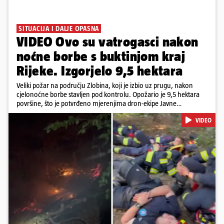
SITUACIJA I DALJE OPASNA
VIDEO Ovo su vatrogasci nakon
noćne borbe s buktinjom kraj
Rijeke. Izgorjelo 9,5 hektara
Veliki požar na području Zlobina, koji je izbio uz prugu, nakon
cjelonoćne borbe stavljen pod kontrolu. Opožario je 9,5 hektara
površine, što je potvrđeno mjerenjima dron-ekipe Javne
vatrogasne postrojbe grada Rijeke. Vatru je gasilo 55 ljudi sa 17
VIDEO
vozila te više DVD-ova i JVP Rijeka. Situacija je i dalje ozbiljna zbog
jakog vjetra koji povećava opasnost od razbuktavanja. Zato ostaju i
dežurati na terenu
Pokretanje videa...