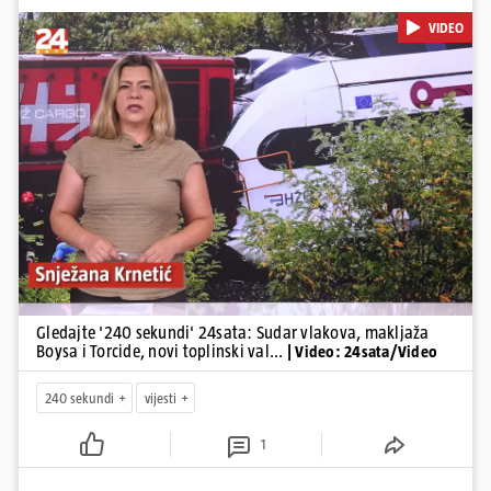
Krnetić: Željeznička nesreća između kolodvora Sveti Ivan Žabno i
VIDEO
Gradec, masovna tučnjava Boysa i Torcide, prijeti nestašica vode
kraj Požege...
Pokretanje videa...
Gledajte '240 sekundi' 24sata: Sudar vlakova, makljaža
Boysa i Torcide, novi toplinski val...
| Video: 24sata/Video
240 sekundi
vijesti
1