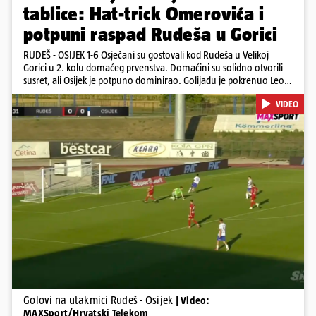
tablice: Hat-trick Omerovića i
potpuni raspad Rudeša u Gorici
RUDEŠ - OSIJEK 1-6 Osječani su gostovali kod Rudeša u Velikoj
Gorici u 2. kolu domaćeg prvenstva. Domaćini su solidno otvorili
susret, ali Osijek je potpuno dominirao. Golijadu je pokrenuo Leon
u 12. minuti, a povećao je u 24. minuti. Meksikancu su ovo bili prvi
VIDEO
golovi u dresu 'bijelo-plavih' Nail Omerović bio je junak u dresu
gostiju, zabio hat-trick. Mrežu golmana Rudeša tresao je u 41., 44.
minuti i 81. minuti. U dugu listu strijelaca u velikoj Gorici upisao se i
Arnel Jakupović golom u 69. minuti. Utješni gol za smanjenje
zaostatka u dresu Rudeša zabio je Ilečić u 84. minuti. Osijek je s tri
boda na prvom mjestu tablice HNL-a
Pokretanje videa...
Golovi na utakmici Rudeš - Osijek
| Video:
MAXSport/Hrvatski Telekom