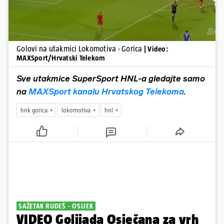
Golovi na utakmici Lokomotiva - Gorica
| Video:
MAXSport/Hrvatski Telekom
Sve utakmice SuperSport HNL-a gledajte samo
na
MAXSport kanalu Hrvatskog Telekoma
.
hnk gorica
lokomotiva
hnl
SAŽETAK RUDEŠ - OSIJEK
VIDEO Golijada Osječana za vrh