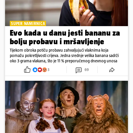
SUPER NAMIRNICA
Evo kada u danu jesti bananu za
bolju probavu i mršavljenje
Tijekom obroka potiču probavu zahvaljujući vlaknima koja
pomažu pokretljivosti crijeva. Jedna srednje velika banana sadrži
oko 3 grama vlakana, što je 11 % preporučenog dnevnog unosa
3
69