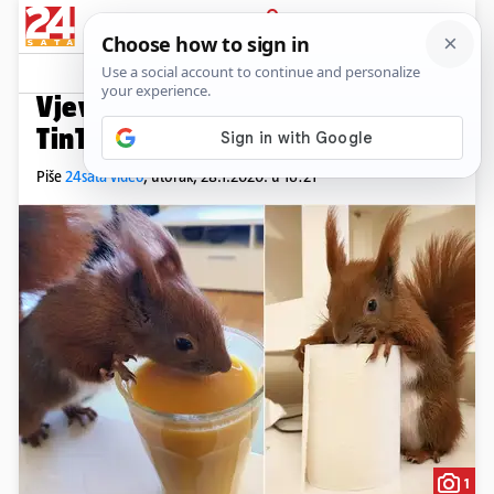
PRIJAVA
Video
Komentari
15
ŠEĆE JU NA UZICI
Vjeverica kao kućni ljubimac:
TinTin ne napušta vlasnika...
Piše
24sata video
,
utorak, 28.1.2020. u 16:21
1