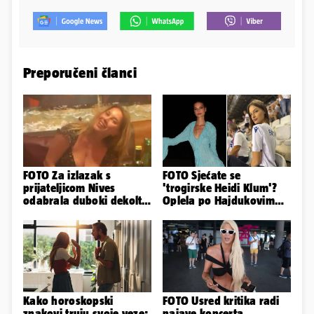
Preporučeni članci
FOTO Za izlazak s
FOTO Sjećate se
prijateljicom Nives
'trogirske Heidi Klum'?
odabrala duboki dekolte
Oplela po Hajdukovim
koji joj je istaknuo bujne
navijačima: 'Zvižduci?
adute
Sramota'
Kako horoskopski
FOTO Usred kritika radi
znakovi truju svoje veze:
najave koncerta,