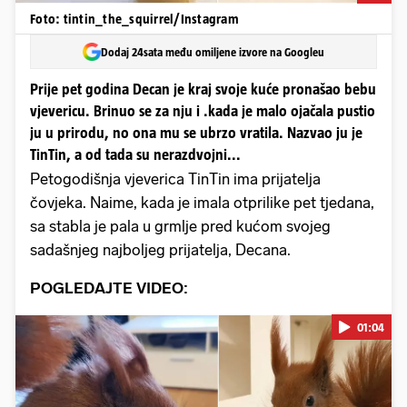
Foto: tintin_the_squirrel/Instagram
Dodaj 24sata među omiljene izvore na Googleu
Prije pet godina Decan je kraj svoje kuće pronašao bebu
vjevericu. Brinuo se za nju i .kada je malo ojačala pustio
ju u prirodu, no ona mu se ubrzo vratila. Nazvao ju je
TinTin, a od tada su nerazdvojni...
Petogodišnja vjeverica TinTin ima prijatelja
čovjeka. Naime, kada je imala otprilike pet tjedana,
sa stabla je pala u grmlje pred kućom svojeg
sadašnjeg najboljeg prijatelja, Decana.
POGLEDAJTE VIDEO:
01:04