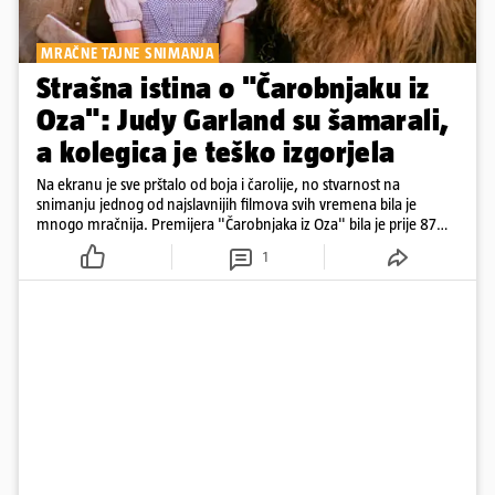
MRAČNE TAJNE SNIMANJA
Strašna istina o "Čarobnjaku iz
Oza": Judy Garland su šamarali,
a kolegica je teško izgorjela
Na ekranu je sve prštalo od boja i čarolije, no stvarnost na
snimanju jednog od najslavnijih filmova svih vremena bila je
mnogo mračnija. Premijera "Čarobnjaka iz Oza" bila je prije 87
godina.
1