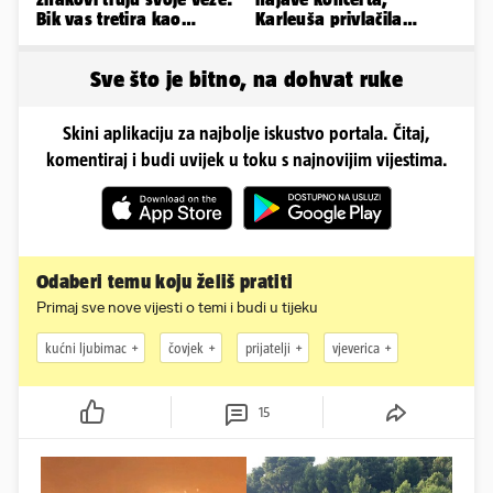
Bik vas tretira kao
Karleuša privlačila
vlasništvo, Jarcu je veza
mnoge poglede na
ugovor
aerodromu
Sve što je bitno, na dohvat ruke
Skini aplikaciju za najbolje iskustvo portala. Čitaj,
komentiraj i budi uvijek u toku s najnovijim vijestima.
Odaberi temu koju želiš pratiti
Primaj sve nove vijesti o temi i budi u tijeku
kućni ljubimac
čovjek
prijatelji
vjeverica
15