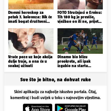
Dnevni horoskop za
FOTO Stručnjaci o Ervinu:
petak 7. kolovoza: Bik će
Tih 180 kg je previše,
imati bogat društveni
vježbao on ili ne, prijete
život, Rak se žrtvuje
mu mnoge komplikacije
Vruće poze uz koje akcija
Dinamo bio blizu
dulje traje, a ona će u
preokreta, ali ipak
svakoj uživati
izgubio na startu
Ramljaka
Sve što je bitno, na dohvat ruke
Skini aplikaciju za najbolje iskustvo portala. Čitaj,
komentiraj i budi uvijek u toku s najnovijim vijestima.