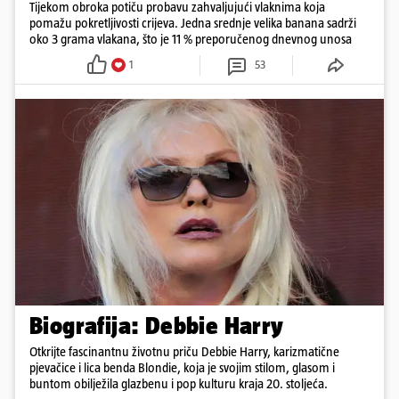
Tijekom obroka potiču probavu zahvaljujući vlaknima koja
pomažu pokretljivosti crijeva. Jedna srednje velika banana sadrži
oko 3 grama vlakana, što je 11 % preporučenog dnevnog unosa
1
53
Biografija: Debbie Harry
Otkrijte fascinantnu životnu priču Debbie Harry, karizmatične
pjevačice i lica benda Blondie, koja je svojim stilom, glasom i
buntom obilježila glazbenu i pop kulturu kraja 20. stoljeća.