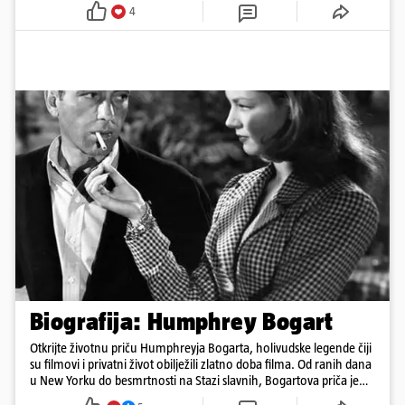
4
Biografija: Humphrey Bogart
Otkrijte životnu priču Humphreyja Bogarta, holivudske legende čiji
su filmovi i privatni život obilježili zlatno doba filma. Od ranih dana
u New Yorku do besmrtnosti na Stazi slavnih, Bogartova priča je
saga o borbi, ljubavi, buntovništvu i umjetnosti.