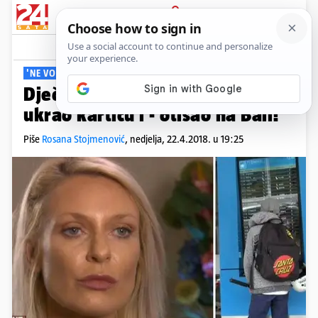
PRIJAVA
Viral
Komentari
56
'NE VOLI ČUTI 'NE'
Dječak se posvađao s mamom,
ukrao karticu i - otišao na Bali!
Piše
Rosana Stojmenović
,
nedjelja, 22.4.2018. u 19:25