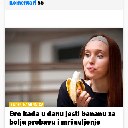
Komentari
56
SUPER NAMIRNICA
Evo kada u danu jesti bananu za
bolju probavu i mršavljenje