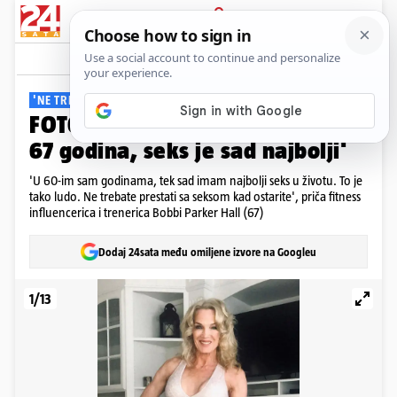
PRIJAVA
Galerija
Komentari
8
'NE TREBA PRESTATI'
FOTO Fitness trenerica: 'Imam
67 godina, seks je sad najbolji'
'U 60-im sam godinama, tek sad imam najbolji seks u životu. To je
tako ludo. Ne trebate prestati sa seksom kad ostarite', priča fitness
influencerica i trenerica Bobbi Parker Hall (67)
Dodaj 24sata među omiljene izvore na Googleu
1/13