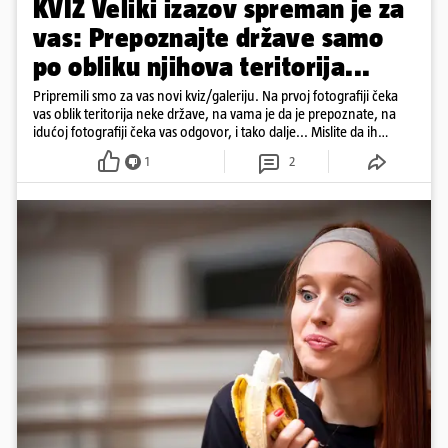
KVIZ Veliki izazov spreman je za
vas: Prepoznajte države samo
po obliku njihova teritorija...
Pripremili smo za vas novi kviz/galeriju. Na prvoj fotografiji čeka
vas oblik teritorija neke države, na vama je da je prepoznate, na
idućoj fotografiji čeka vas odgovor, i tako dalje... Mislite da ih
možete sve ispravno prepoznati? Neće vam biti lako... Odigrajte
1
2
kviz, malo se zabavite i barem na nekoliko trenutaka 'pobjegnite'
od toplinskog vala...