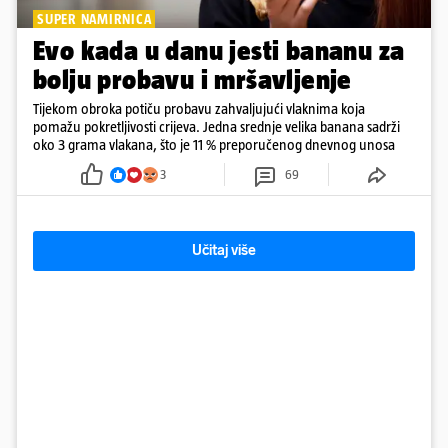
SUPER NAMIRNICA
Evo kada u danu jesti bananu za
bolju probavu i mršavljenje
Tijekom obroka potiču probavu zahvaljujući vlaknima koja
pomažu pokretljivosti crijeva. Jedna srednje velika banana sadrži
oko 3 grama vlakana, što je 11 % preporučenog dnevnog unosa
3
69
Učitaj više