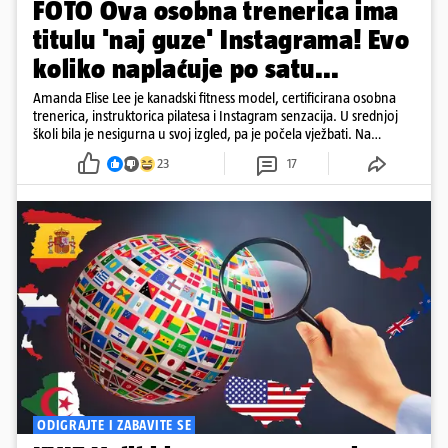
FOTO Ova osobna trenerica ima
titulu 'naj guze' Instagrama! Evo
koliko naplaćuje po satu...
Amanda Elise Lee je kanadski fitness model, certificirana osobna
trenerica, instruktorica pilatesa i Instagram senzacija. U srednjoj
školi bila je nesigurna u svoj izgled, pa je počela vježbati. Na
Instagramu je prati više od deset milijuna ljudi, a posebno je
23
17
poznata po vježbama za oblikovanje stražnjice. Njezinu 'pozadinu'
razni su mediji znali proglašavati i najboljom na Instagramu...
ODIGRAJTE I ZABAVITE SE