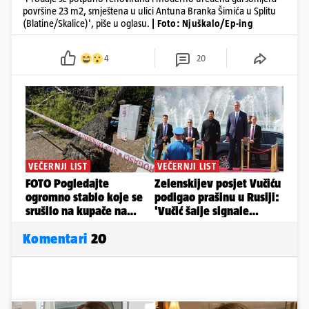
površine 23 m2, smještena u ulici Antuna Branka Šimića u Splitu
(Blatine/Skalice)', piše u oglasu.
| Foto: Njuškalo/Ep-ing
4
20
Komentari
20