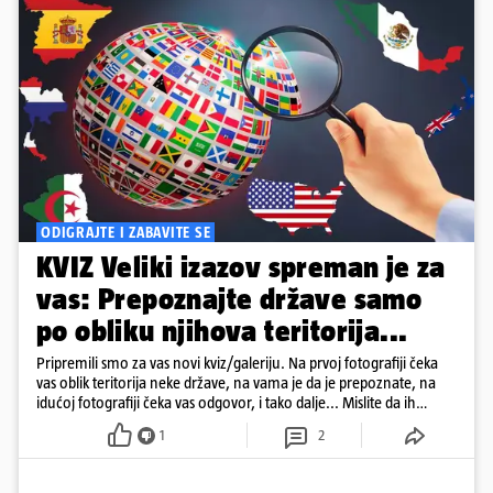
ODIGRAJTE I ZABAVITE SE
KVIZ Veliki izazov spreman je za
vas: Prepoznajte države samo
po obliku njihova teritorija...
Pripremili smo za vas novi kviz/galeriju. Na prvoj fotografiji čeka
vas oblik teritorija neke države, na vama je da je prepoznate, na
idućoj fotografiji čeka vas odgovor, i tako dalje... Mislite da ih
možete sve ispravno prepoznati? Neće vam biti lako... Odigrajte
1
2
kviz, malo se zabavite i barem na nekoliko trenutaka 'pobjegnite'
od toplinskog vala...