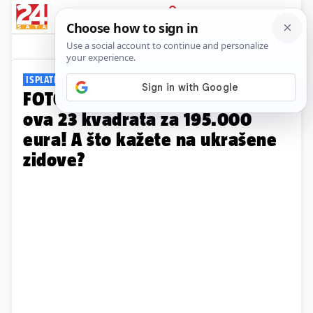
PRIJAVA
Galerija
Komentari
20
ISPLATI LI SE?
FOTO Netko u Splitu prodaje
ova 23 kvadrata za 195.000
eura! A što kažete na ukrašene
zidove?