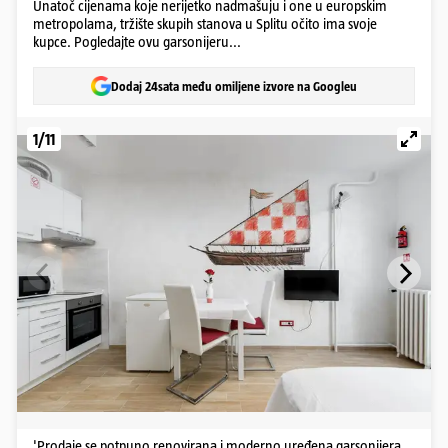
Unatoč cijenama koje nerijetko nadmašuju i one u europskim
metropolama, tržište skupih stanova u Splitu očito ima svoje
kupce. Pogledajte ovu garsonijeru...
Dodaj 24sata među omiljene izvore na Googleu
1/11
'Prodaje se potpuno renovirana i moderno uređena garsonijera