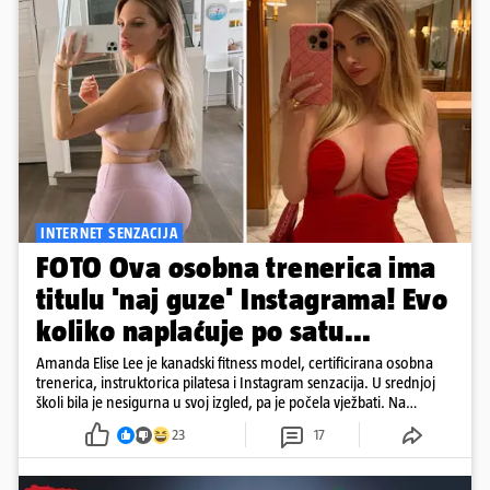
INTERNET SENZACIJA
FOTO Ova osobna trenerica ima
titulu 'naj guze' Instagrama! Evo
koliko naplaćuje po satu...
Amanda Elise Lee je kanadski fitness model, certificirana osobna
trenerica, instruktorica pilatesa i Instagram senzacija. U srednjoj
školi bila je nesigurna u svoj izgled, pa je počela vježbati. Na
Instagramu je prati više od deset milijuna ljudi, a posebno je
23
17
poznata po vježbama za oblikovanje stražnjice. Njezinu 'pozadinu'
razni su mediji znali proglašavati i najboljom na Instagramu...