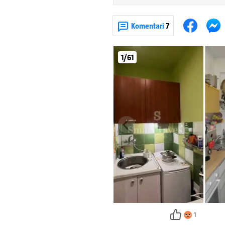
Komentari
7
1/61
1