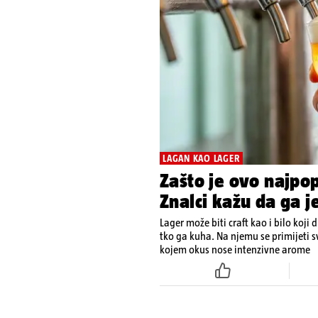
LAGAN KAO LAGER
Zašto je ovo najpopu
Znalci kažu da ga j
Lager može biti craft kao i bilo koji 
tko ga kuha. Na njemu se primijeti sv
kojem okus nose intenzivne arome