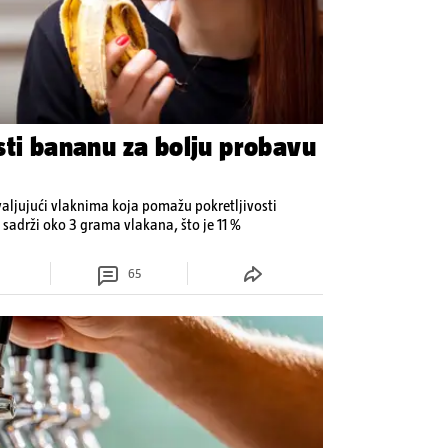
sti bananu za bolju probavu
aljujući vlaknima koja pomažu pokretljivosti
 sadrži oko 3 grama vlakana, što je 11 %
65