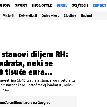
SHOW
SPORT
LIFE&STYLE
VIRAL
SCI/TECH
EXPRES
Misteriji
Dobre vijesti
Čudne vijesti
Životinje
Ljubimci
 stanovi diljem RH:
adrata, neki se
3 tisuće eura...
 nekretnina (do 15 kvadrata stambenog prostora) za
edom navode kako, unatoč maloj kvadraturi, njihovi
liku...
 među omiljene izvore na Googleu