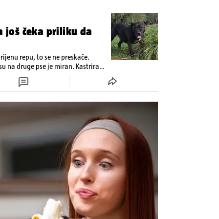
a još čeka priliku da
ijenu repu, to se ne preskače.
osu na druge pse je miran. Kastriran
 bolesti