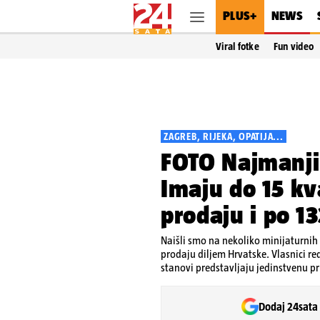
PLUS+
NEWS
Viral fotke
Fun video
ZAGREB, RIJEKA, OPATIJA...
FOTO Najmanji
Imaju do 15 kv
prodaju i po 13
Naišli smo na nekoliko minijaturnih
prodaju diljem Hrvatske. Vlasnici r
stanovi predstavljaju jedinstvenu pri
Dodaj 24sata