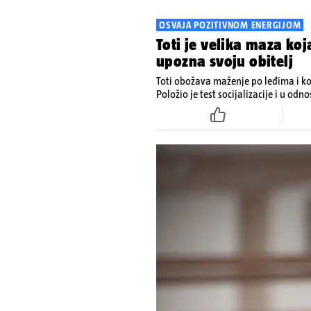
OSVAJA POZITIVNOM ENERGIJOM
Toti je velika maza koj
upozna svoju obitelj
Toti obožava maženje po leđima i kor
Položio je test socijalizacije i u odn
je i cijepljen protiv virusnih zaraznih