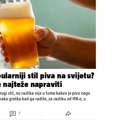
larniji stil piva na svijetu?
e najteže napraviti
drugi stil, no razlika nije u tome kakvo je pivo nego
aka greška kad ga radite, za razliku od IPA-e, u
7