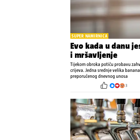
SUPER NAMIRNICA
Evo kada u danu je
i mršavljenje
Tijekom obroka potiču probavu zahv
crijeva. Jedna srednje velika banana
preporučenog dnevnog unosa
3