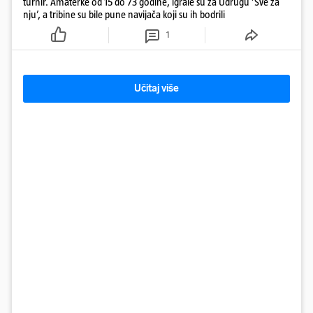
turnir. Amaterke od 15 do 73 godine, igrale su za Udrugu ‘Sve za
nju’, a tribine su bile pune navijača koji su ih bodrili
1
Učitaj više