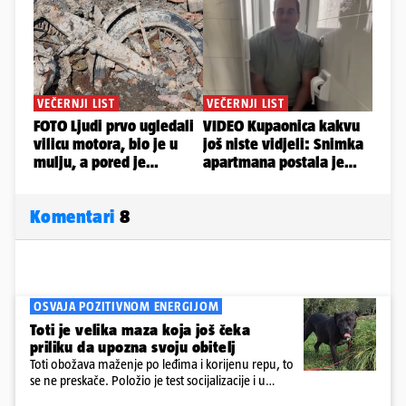
Komentari
8
OSVAJA POZITIVNOM ENERGIJOM
Toti je velika maza koja još čeka
priliku da upozna svoju obitelj
Toti obožava maženje po leđima i korijenu repu, to
se ne preskače. Položio je test socijalizacije i u
odnosu na druge pse je miran. Kastriran je i