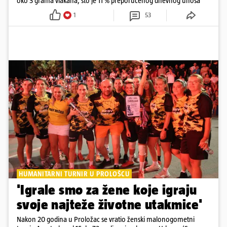
oko 3 grama vlakana, što je 11 % preporučenog dnevnog unosa
1
53
HUMANITARNI TURNIR U PROLOŠCU
'Igrale smo za žene koje igraju
svoje najteže životne utakmice'
Nakon 20 godina u Proložac se vratio ženski malonogometni