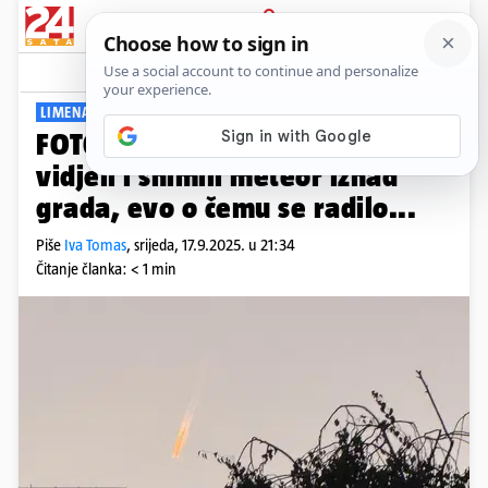
PRIJAVA
Viral
Komentari
8
LIMENA PTICA
FOTO Zagrepčani mislili kako su
vidjeli i snimili meteor iznad
grada, evo o čemu se radilo...
Piše
Iva Tomas
,
srijeda, 17.9.2025. u 21:34
Čitanje članka: < 1 min