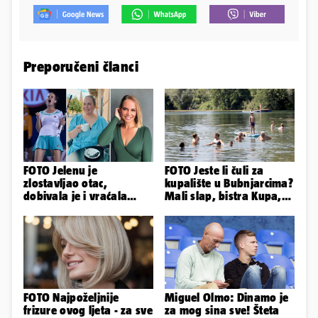
Preporučeni članci
FOTO Jelenu je
FOTO Jeste li čuli za
zlostavljao otac,
kupalište u Bubnjarcima?
dobivala je i vraćala
Mali slap, bistra Kupa,
kilograme: 'Brutalno me
šumski hlad - prava
tukao šakama'
idila!
FOTO Najpoželjnije
Miguel Olmo: Dinamo je
frizure ovog ljeta - za sve
za mog sina sve! Šteta