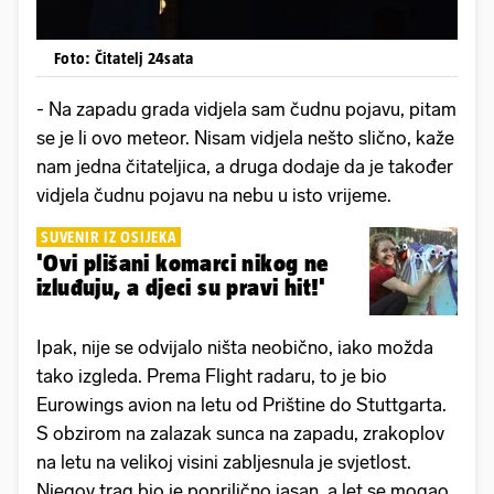
Foto: Čitatelj 24sata
- Na zapadu grada vidjela sam čudnu pojavu, pitam
se je li ovo meteor. Nisam vidjela nešto slično, kaže
nam jedna čitateljica, a druga dodaje da je također
vidjela čudnu pojavu na nebu u isto vrijeme.
SUVENIR IZ OSIJEKA
'Ovi plišani komarci nikog ne
izluđuju, a djeci su pravi hit!'
Ipak, nije se odvijalo ništa neobično, iako možda
tako izgleda. Prema Flight radaru, to je bio
Eurowings avion na letu od Prištine do Stuttgarta.
S obzirom na zalazak sunca na zapadu, zrakoplov
na letu na velikoj visini zabljesnula je svjetlost.
Njegov trag bio je poprilično jasan, a let se mogao