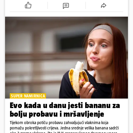
cijepljen protiv virusnih zaraznih bolesti
SUPER NAMIRNICA
Evo kada u danu jesti bananu za
bolju probavu i mršavljenje
Tijekom obroka potiču probavu zahvaljujući vlaknima koja
pomažu pokretljivosti crijeva. Jedna srednje velika banana sadrži