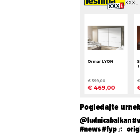
Pogledajte urne
@ludnicabalkan
#v
#news
#fyp
♬ orig