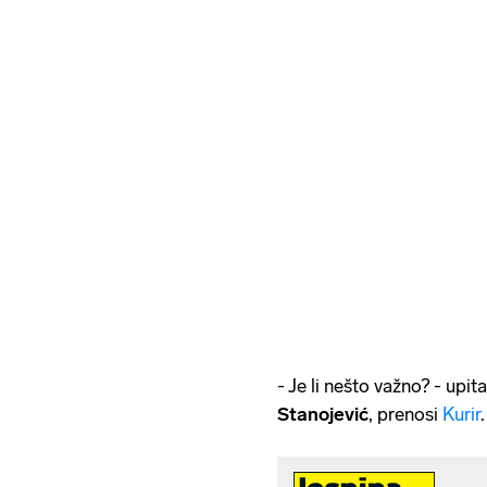
- Je li nešto važno? - upit
Stanojević
, prenosi
Kurir