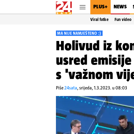
PLUS+
NEWS
Viral fotke
Fun video
MA NIJE NAMJEŠTENO :)
Holivud iz ko
usred emisije
s 'važnom vije
Piše
24sata
,
srijeda, 1.3.2023. u 08:03