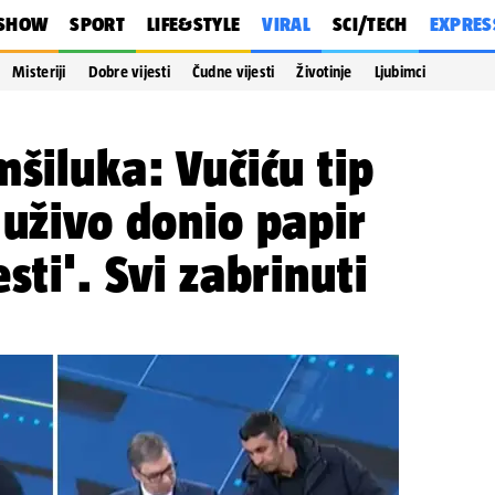
SHOW
SPORT
LIFE&STYLE
VIRAL
SCI/TECH
EXPRES
Misteriji
Dobre vijesti
Čudne vijesti
Životinje
Ljubimci
mšiluka: Vučiću tip
 uživo donio papir
sti'. Svi zabrinuti