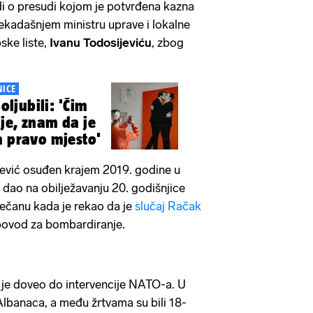
di o presudi kojom je potvrđena kazna
ekadašnjem ministru uprave i lokalne
ske liste,
Ivanu Todosijeviću
, zbog
NICE
poljubili: 'Čim
je, znam da je
a pravo mjesto'
ević osuđen krajem 2019. godine u
je dao na obilježavanju 20. godišnjice
čanu kada je rekao da je
slučaj Račak
o povod za bombardiranje.
je doveo do intervencije NATO-a. U
Albanaca, a među žrtvama su bili 18-