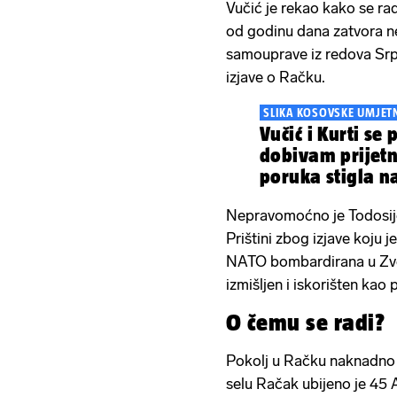
Vučić je rekao kako se ra
od godinu dana zatvora n
samouprave iz redova Srp
izjave o Račku.
SLIKA KOSOVSKE UMJET
Vučić i Kurti se 
dobivam prijetn
poruka stigla n
Nepravomoćno je Todosij
Prištini zbog izjave koju 
NATO bombardirana u Zve
izmišljen i iskorišten ka
O čemu se radi?
Pokolj u Račku naknadno 
selu Račak ubijeno je 45 