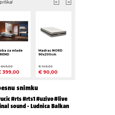
besnu snimku
ucic
#rts
#rts1
#uzivo
#live
inal sound - Ludnica Balkan