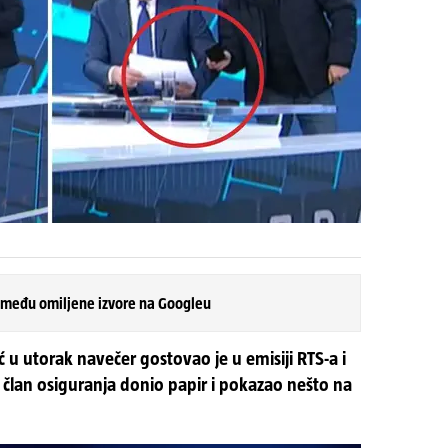
 među omiljene izvore na Googleu
 u utorak navečer gostovao je u emisiji RTS-a i
član osiguranja donio papir i pokazao nešto na