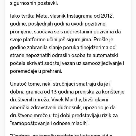
sigurnosnih postavki.
Iako tvrtka Meta, vlasnik Instagrama od 2012.
godine, posljednjih godina uvodi pozitivne
promjene, suočava se s neprestanim pozivima da
svoje platforme učini još sigurnijima. Prošle je
godine zabranila slanje poruka tinejdžerima od
strane nepoznatih odraslih osoba te automatski
počela skrivati sadržaj vezan uz samoozljeđivanje i
poremećaje u prehrani.
Unatoč tome, neki stručnjaci smatraju da je i
dobna granica od 13 godina preniska za korištenje
društvenih mreža. Vivek Murthy, bivši glavni
američki zdravstveni dužnosnik, upozorio je da
društvene mreže u toj dobi predstavljaju rizik za
"samopoštovanje i odnose mladih".
"Osobno, na temelju podataka koje sam vidio,