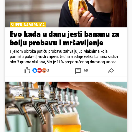
SUPER NAMIRNICA
Evo kada u danu jesti bananu za
bolju probavu i mršavljenje
Tijekom obroka potiču probavu zahvaljujući vlaknima koja
pomažu pokretljivosti crijeva. Jedna srednje velika banana sadrži
oko 3 grama vlakana, što je 11 % preporučenog dnevnog unosa
3
69