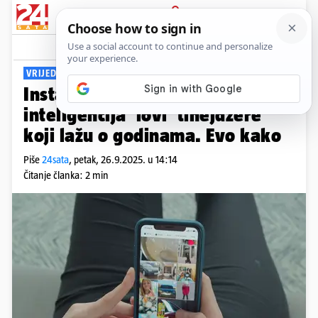
PRIJAVA
Viral
Komentari
2
VRIJEDI SAMO ZA NEKE
Instagram zaoštrava! Umjetna
inteligencija 'lovi' tinejdžere
koji lažu o godinama. Evo kako
Piše
24sata
,
petak, 26.9.2025. u 14:14
Čitanje članka: 2 min