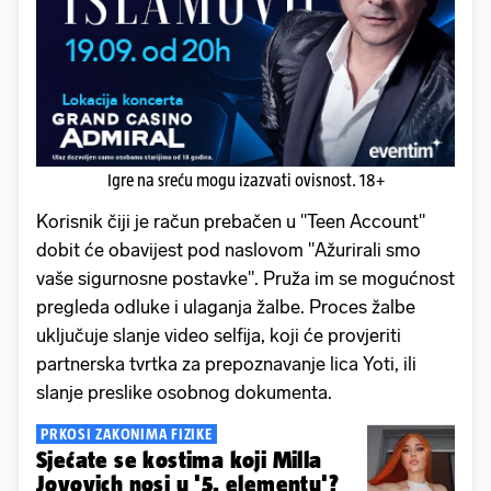
Igre na sreću mogu izazvati ovisnost. 18+
Korisnik čiji je račun prebačen u "Teen Account"
dobit će obavijest pod naslovom "Ažurirali smo
vaše sigurnosne postavke". Pruža im se mogućnost
pregleda odluke i ulaganja žalbe. Proces žalbe
uključuje slanje video selfija, koji će provjeriti
partnerska tvrtka za prepoznavanje lica Yoti, ili
slanje preslike osobnog dokumenta.
PRKOSI ZAKONIMA FIZIKE
Sjećate se kostima koji Milla
Jovovich nosi u '5. elementu'?