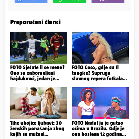
Preporučeni članci
FOTO Sjećate li se mene?
FOTO Coco, gdje su ti
Ovo su zaboravljeni
tangice? Supruga
hajdukovci, jedan je
slavnog repera fotkala
napuhao 3,3 promila...
se ispred auta i pokazala
sve
Tihe ubojice ljubavi: 30
FOTO Nadal ju je gutao
ženskih ponašanja zbog
očima u Brazilu. Gdje je
kojih se muževi
ova hostesa 12 godina