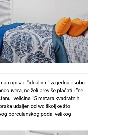
man opisao "idealnim" za jednu osobu
Vancouvera, ne želi previše plaćati i "ne
stanu" veličine 15 metara kvadratnih
oraka udaljen od wc školjke što
vog porculanskog poda, velikog