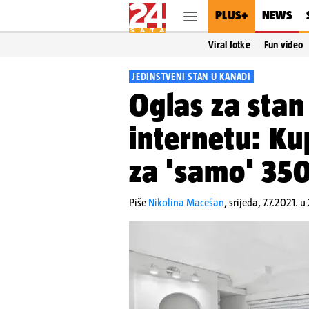
PLUS+
NEWS
Viral fotke
Fun video
JEDINSTVENI STAN U KANADI
Oglas za stan
internetu: K
za 'samo' 35
Piše
Nikolina Macešan
,
srijeda, 7.7.2021. u