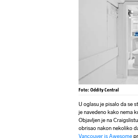
Foto: Oddity Central
U oglasu je pisalo da se s
je navedeno kako nema kuhi
Objavljen je na Craigslist
obrisao nakon nekoliko dan
Vancouver is Awesome
pr