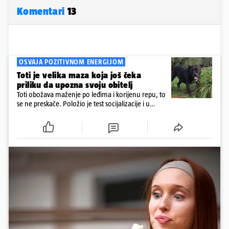
Komentari
13
OSVAJA POZITIVNOM ENERGIJOM
Toti je velika maza koja još čeka
priliku da upozna svoju obitelj
Toti obožava maženje po leđima i korijenu repu, to
se ne preskače. Položio je test socijalizacije i u
odnosu na druge pse je miran. Kastriran je i
cijepljen protiv virusnih zaraznih bolesti