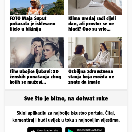
FOTO Maja Šuput
Klima uređaj radi cijeli
pokazala je isklesano
dan, ali prostor se ne
tijelo u bikiniju
hladi? Ovo su vrlo
mogući razlozi
Tihe ubojice ljubavi: 30
Ozbiljna zdravstvena
ženskih ponašanja zbog
stanja koja možda ne
kojih se muževi
znate da imate
emocionalno distanciraju
Sve što je bitno, na dohvat ruke
Skini aplikaciju za najbolje iskustvo portala. Čitaj,
komentiraj i budi uvijek u toku s najnovijim vijestima.