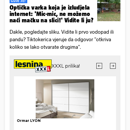
GDJE JE?
Optička varka koja je izludjela
internet: 'Mic-mic, ne možemo
naći mačku na slici!' Vidite li ju?
Dakle, pogledajte sliku. Vidite li prvo vodopad ili
pandu? Tiktokerica vjeruje da odgovor "otkriva
koliko se lako otvarate drugima".