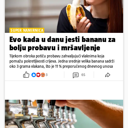
SUPER NAMIRNICA
Evo kada u danu jesti bananu za
bolju probavu i mršavljenje
Tijekom obroka potiču probavu zahvaljujući vlaknima koja
pomažu pokretljivosti crijeva. Jedna srednje velika banana sadrži
oko 3 grama vlakana, što je 11 % preporučenog dnevnog unosa
3
65