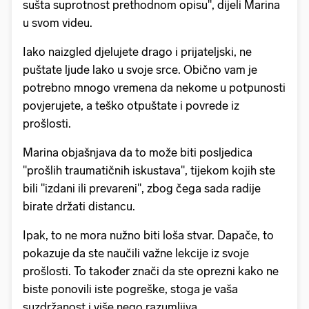
sušta suprotnost prethodnom opisu", dijeli Marina
u svom videu.
Iako naizgled djelujete drago i prijateljski, ne
puštate ljude lako u svoje srce. Obično vam je
potrebno mnogo vremena da nekome u potpunosti
povjerujete, a teško otpuštate i povrede iz
prošlosti.
Marina objašnjava da to može biti posljedica
"prošlih traumatičnih iskustava", tijekom kojih ste
bili "izdani ili prevareni", zbog čega sada radije
birate držati distancu.
Ipak, to ne mora nužno biti loša stvar. Dapače, to
pokazuje da ste naučili važne lekcije iz svoje
prošlosti. To također znači da ste oprezni kako ne
biste ponovili iste pogreške, stoga je vaša
suzdržanost i više nego razumljiva.