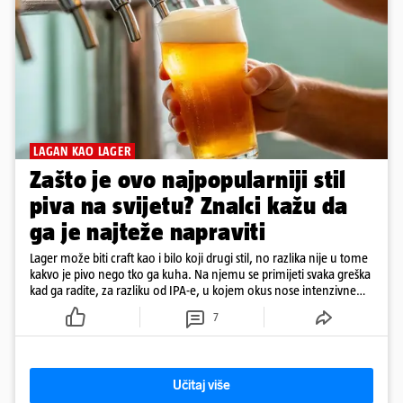
LAGAN KAO LAGER
Zašto je ovo najpopularniji stil
piva na svijetu? Znalci kažu da
ga je najteže napraviti
Lager može biti craft kao i bilo koji drugi stil, no razlika nije u tome
kakvo je pivo nego tko ga kuha. Na njemu se primijeti svaka greška
kad ga radite, za razliku od IPA-e, u kojem okus nose intenzivne
arome
7
Učitaj više