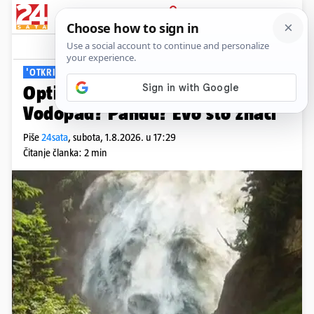
PRIJAVA
Viral
Komentari
13
'OTKRIVA O VAMA'
Optička iluzija. Što vidite prvo:
Vodopad? Pandu? Evo što znači
Piše
24sata
,
subota, 1.8.2026. u 17:29
Čitanje članka: 2 min