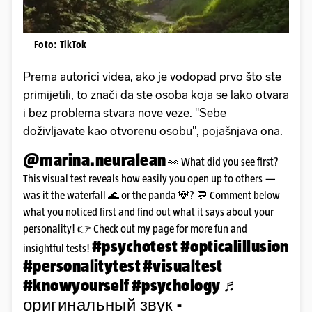
Foto: TikTok
Prema autorici videa, ako je vodopad prvo što ste
primijetili, to znači da ste osoba koja se lako otvara
i bez problema stvara nove veze. "Sebe
doživljavate kao otvorenu osobu", pojašnjava ona.
@marina.neuralean
👀 What did you see first?
This visual test reveals how easily you open up to others —
was it the waterfall 🌊 or the panda 🐼? 💬 Comment below
what you noticed first and find out what it says about your
personality! 👉 Check out my page for more fun and
#psychotest
#opticalillusion
insightful tests!
#personalitytest
#visualtest
#knowyourself
#psychology
♬
оригинальный звук -