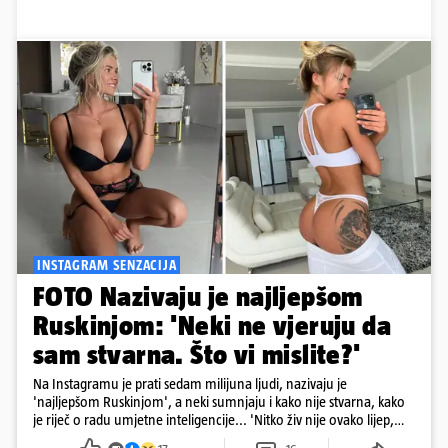
INSTAGRAM SENZACIJA
FOTO Nazivaju je najljepšom
Ruskinjom: 'Neki ne vjeruju da
sam stvarna. Što vi mislite?'
Na Instagramu je prati sedam milijuna ljudi, nazivaju je
'najljepšom Ruskinjom', a neki sumnjaju i kako nije stvarna, kako
je riječ o radu umjetne inteligencije... 'Nitko živ nije ovako lijep,
sigurno je AI', stoji u jednom komentaru pod njezinim