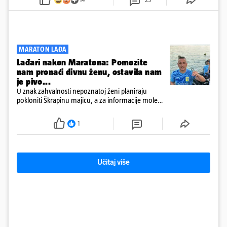
MARATON LAĐA
Lađari nakon Maratona: Pomozite
nam pronaći divnu ženu, ostavila nam
je pivo...
U znak zahvalnosti nepoznatoj ženi planiraju
pokloniti Škrapinu majicu, a za informacije mole
'sve do trećeg koljena'
1
Učitaj više