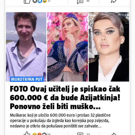
17
16
objavama...
MUKOTRPAN PUT
FOTO Ovaj učitelj je spiskao čak
600.000 € da bude Azijatkinja!
Ponovno želi biti muško...
Muškarac koji je uložio 600.000 eura i prošao 32 plastične
operacije u pokušaju da izgleda kao korejska pop zvijezda,
nedavno je otkrio da pokušava poništiti sve zahvate...
14
23