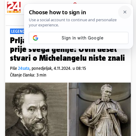
PRIJAVA
Viral
Komentari
0
LEGENDARNI UMJETNIK
Prljavi škrtac, prevarant, ali
prije svega genije: Ovih deset
stvari o Michelangelu niste znali
Piše
24sata
,
ponedjeljak, 4.11.2024. u 08:15
Čitanje članka: 3 min