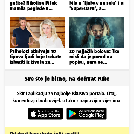
gaćice? Nikolina Pišek
bila u 'Ljubav na selu' i u
mamila poglede u
'Superstaru', a
poluprozirnom
pogledajte kako sada
kombinezonu
izgleda
Psiholozi otkrivaju 10
20 najjačih bolova: Tko
tipova ljudi koje trebate
misli da je porod na
izbaciti iz života za
popisu, vara se...
vlastito dobro
Sve što je bitno, na dohvat ruke
Skini aplikaciju za najbolje iskustvo portala. Čitaj,
komentiraj i budi uvijek u toku s najnovijim vijestima.
Odaberi temu koju želiš pratiti