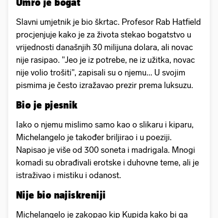
Umro je bogat
Slavni umjetnik je bio škrtac. Profesor Rab Hatfield
procjenjuje kako je za života stekao bogatstvo u
vrijednosti današnjih 30 milijuna dolara, ali novac
nije rasipao. "Jeo je iz potrebe, ne iz užitka, novac
nije volio trošiti", zapisali su o njemu... U svojim
pismima je često izražavao prezir prema luksuzu.
Bio je pjesnik
Iako o njemu mislimo samo kao o slikaru i kiparu,
Michelangelo je također briljirao i u poeziji.
Napisao je više od 300 soneta i madrigala. Mnogi
komadi su obrađivali erotske i duhovne teme, ali je
istraživao i mistiku i odanost.
Nije bio najiskreniji
Michelangelo je zakopao kip Kupida kako bi ga