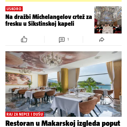
USKORO
Na dražbi Michelangelov crtež za
fresku u Sikstinskoj kapeli
1
RAJ ZA NEPCE I DUŠU
Restoran u Makarskoj izgleda poput