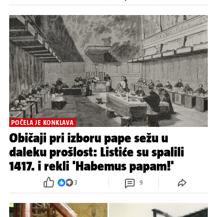
POČELA JE KONKLAVA
Običaji pri izboru pape sežu u
daleku prošlost: Listiće su spalili
1417. i rekli 'Habemus papam!'
3
9