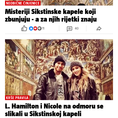
NEOBIČNE ČINJENICE
Misteriji Sikstinske kapele koji
zbunjuju - a za njih rijetki znaju
11
40
KRŠE PRAVILA
L. Hamilton i Nicole na odmoru se
slikali u Sikstinskoj kapeli