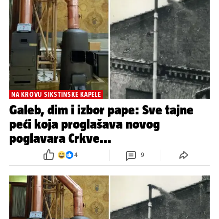
NA KROVU SIKSTINSKE KAPELE
Galeb, dim i izbor pape: Sve tajne
peći koja proglašava novog
poglavara Crkve...
4
9