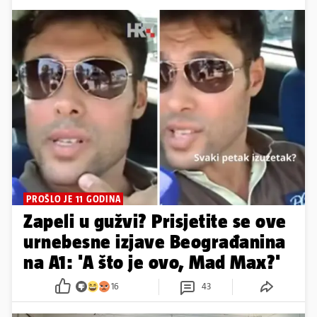
PROŠLO JE 11 GODINA
Zapeli u gužvi? Prisjetite se ove
urnebesne izjave Beograđanina
na A1: 'A što je ovo, Mad Max?'
16
43