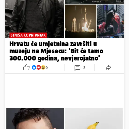
SINIŠA KOPRIVNJAK
Hrvatu će umjetnina završiti u
muzeju na Mjesecu: 'Bit će tamo
300.000 godina, nevjerojatno'
5
3