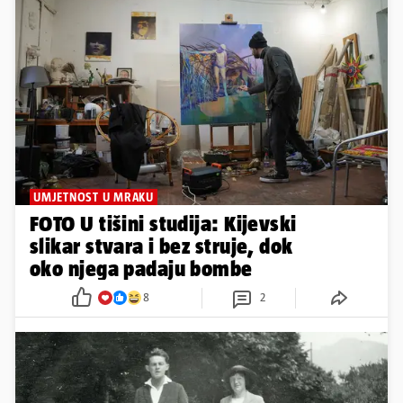
UMJETNOST U MRAKU
FOTO U tišini studija: Kijevski
slikar stvara i bez struje, dok
oko njega padaju bombe
8
2