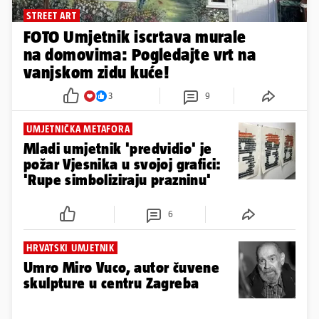
STREET ART
FOTO Umjetnik iscrtava murale
na domovima: Pogledajte vrt na
vanjskom zidu kuće!
3
9
UMJETNIČKA METAFORA
Mladi umjetnik 'predvidio' je
požar Vjesnika u svojoj grafici:
'Rupe simboliziraju prazninu'
6
HRVATSKI UMJETNIK
Umro Miro Vuco, autor čuvene
skulpture u centru Zagreba