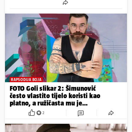
RAPSODIJA BOJA
FOTO Goli slikar 2: Šimunović
često vlastito tijelo koristi kao
platno, a ružičasta mu je
omiljena boja
2