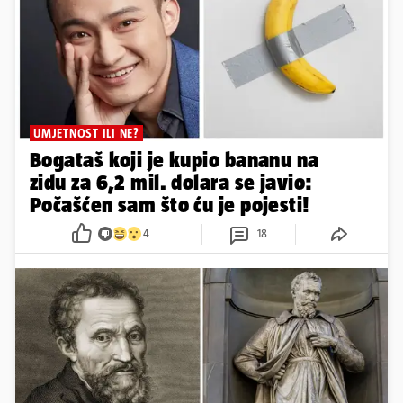
UMJETNOST ILI NE?
Bogataš koji je kupio bananu na
zidu za 6,2 mil. dolara se javio:
Počašćen sam što ću je pojesti!
4
18