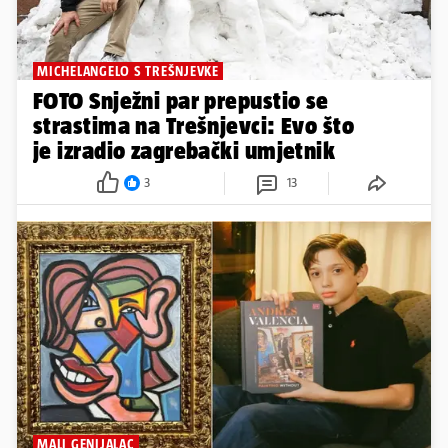
MICHELANGELO S TREŠNJEVKE
FOTO Snježni par prepustio se
strastima na Trešnjevci: Evo što
je izradio zagrebački umjetnik
3
13
MALI GENIJALAC