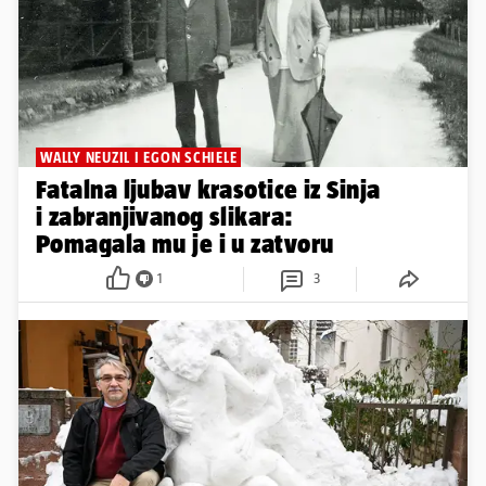
WALLY NEUZIL I EGON SCHIELE
Fatalna ljubav krasotice iz Sinja
i zabranjivanog slikara:
Pomagala mu je i u zatvoru
1
3