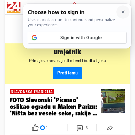
News
Show
Sport
Life&style
Video
Express
PRIJAVA
umjetnik
Primaj sve nove vijesti o temi i budi u tijeku
Prati temu
SLAVONSKA TRADICIJA
FOTO Slavonski 'Picasso'
oslikao ogradu u Malom Parizu:
'Ništa bez vesele seke, rakije i
pjesme'
1
3