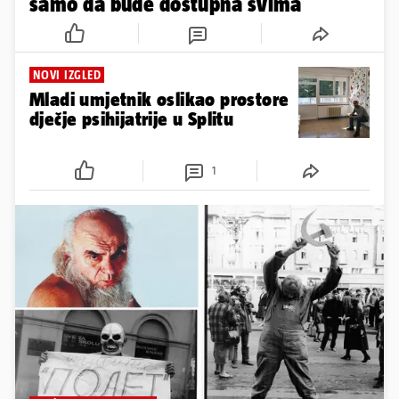
samo da bude dostupna svima
NOVI IZGLED
Mladi umjetnik oslikao prostore
dječje psihijatrije u Splitu
1