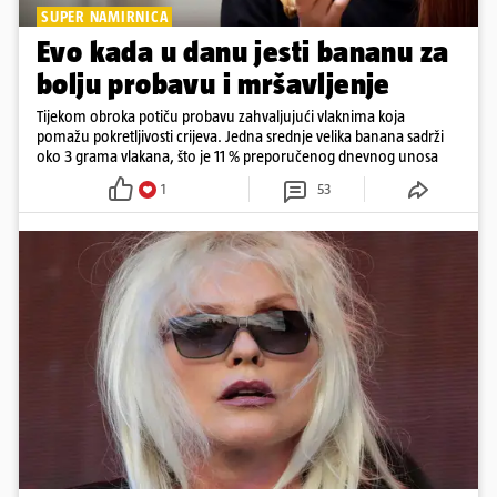
SUPER NAMIRNICA
Evo kada u danu jesti bananu za
bolju probavu i mršavljenje
Tijekom obroka potiču probavu zahvaljujući vlaknima koja
pomažu pokretljivosti crijeva. Jedna srednje velika banana sadrži
oko 3 grama vlakana, što je 11 % preporučenog dnevnog unosa
1
53