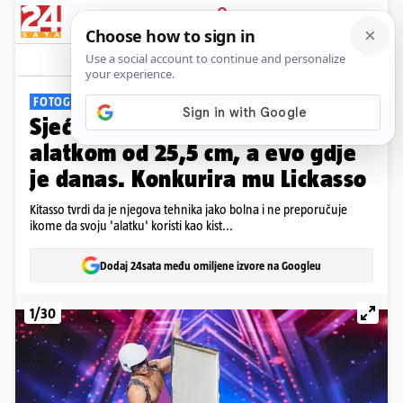
PRIJAVA
Galerija
Komentari
70
FOTOGALERIJA
Sjećate se Kitassa? Slikao je
alatkom od 25,5 cm, a evo gdje
je danas. Konkurira mu Lickasso
Kitasso tvrdi da je njegova tehnika jako bolna i ne preporučuje
ikome da svoju 'alatku' koristi kao kist...
Dodaj 24sata među omiljene izvore na Googleu
1/30