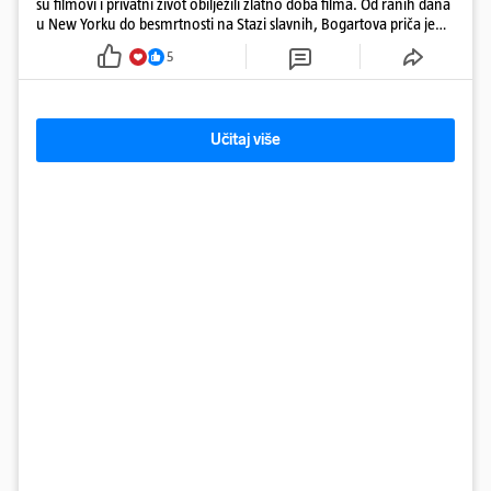
su filmovi i privatni život obilježili zlatno doba filma. Od ranih dana
u New Yorku do besmrtnosti na Stazi slavnih, Bogartova priča je
saga o borbi, ljubavi, buntovništvu i umjetnosti.
5
Učitaj više