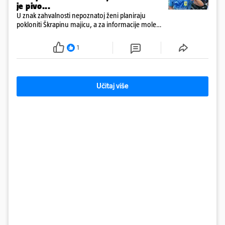
je pivo...
U znak zahvalnosti nepoznatoj ženi planiraju
pokloniti Škrapinu majicu, a za informacije mole
'sve do trećeg koljena'
1
Učitaj više