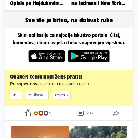
Oplela po Hajdukovim
na Jadranu i New Yorku,
navijačima: 'Zvižduci?
španjolska vila, hoteli...
Sramota'
Sve što je bitno, na dohvat ruke
Skini aplikaciju za najbolje iskustvo portala. Čitaj,
komentiraj i budi uvijek u toku s najnovijim vijestima.
Odaberi temu koju želiš pratiti
Primaj sve nove vijesti o temi i budi u tijeku
vis
muškarac
trajekt
9
205