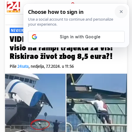
PRIJAVA
Viral
Komentari
205
NEVJEROJATNE SCENE
VIDEO Otkrili zašto je genijalac
visio na rampi trajekta za Vis!
Riskirao život zbog 8,5 eura?!
Piše
24sata
,
nedjelja, 7.7.2024. u 11:56