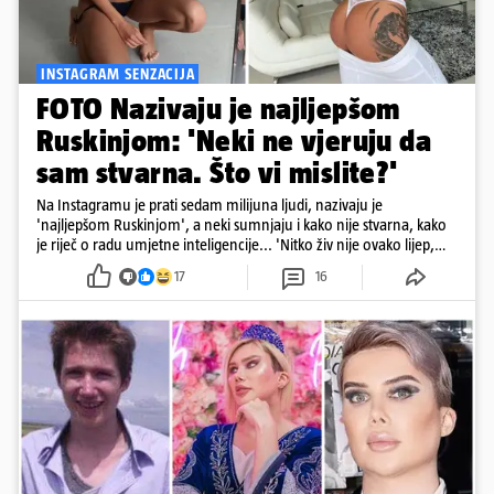
INSTAGRAM SENZACIJA
FOTO Nazivaju je najljepšom
Ruskinjom: 'Neki ne vjeruju da
sam stvarna. Što vi mislite?'
Na Instagramu je prati sedam milijuna ljudi, nazivaju je
'najljepšom Ruskinjom', a neki sumnjaju i kako nije stvarna, kako
je riječ o radu umjetne inteligencije... 'Nitko živ nije ovako lijep,
sigurno je AI', stoji u jednom komentaru pod njezinim
17
16
objavama...