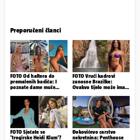
Preporučeni članci
FOTO Od haltera do
FOTO Vrući kadrovi
premalenih badića: I
zanosne Brazilke:
poznate dame muče
Ovakvo tijelo može imati
vrućine, evo kako su
samo bivša plesačica...
pozirale
FOTO Sjećate se
Đokovićevo carstvo
'trogirske Heidi Klum'?
nekretnina: Penthouse