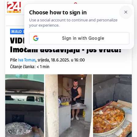
PRIJAVA
Viral
Komentari
6
MALO DIMI, ALI
VIDEO Peka iz gepeka: Ovako je
Imoćani dostavljaju - još vruću!
Piše
Iva Tomas
,
srijeda, 18.6.2025. u 16:00
Čitanje članka: < 1 min