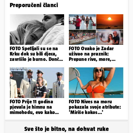
Preporučeni članci
FOTO Spetljali su se na
FOTO Ovako je Zadar
Krku dok su bili djeca,
uživao na praznik:
završilo je burno. Dončić
Prepune rive, more,
i Anamaria u novoj fazi
sunce i čarobni zalazak
sunca
FOTO Prije 11 godina
FOTO Nives na moru
pjevala je himnu na
pokazala svoje atribute:
mimohodu, evo kako
'Miriše kokos...'
danas izgleda Mia
Negovetić
Sve što je bitno, na dohvat ruke