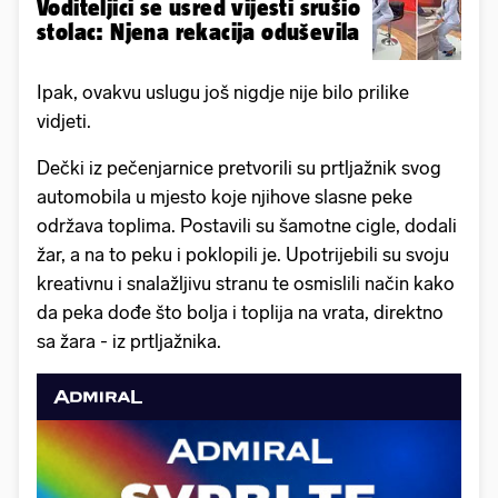
Voditeljici se usred vijesti srušio
stolac: Njena rekacija oduševila
Ipak, ovakvu uslugu još nigdje nije bilo prilike
vidjeti.
Dečki iz pečenjarnice pretvorili su prtljažnik svog
automobila u mjesto koje njihove slasne peke
održava toplima. Postavili su šamotne cigle, dodali
žar, a na to peku i poklopili je. Upotrijebili su svoju
kreativnu i snalažljivu stranu te osmislili način kako
da peka dođe što bolja i toplija na vrata, direktno
sa žara - iz prtljažnika.