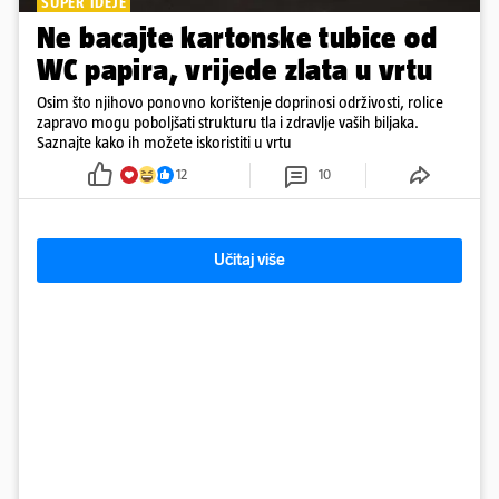
SUPER IDEJE
Ne bacajte kartonske tubice od
WC papira, vrijede zlata u vrtu
Osim što njihovo ponovno korištenje doprinosi održivosti, rolice
zapravo mogu poboljšati strukturu tla i zdravlje vaših biljaka.
Saznajte kako ih možete iskoristiti u vrtu
12
10
Učitaj više