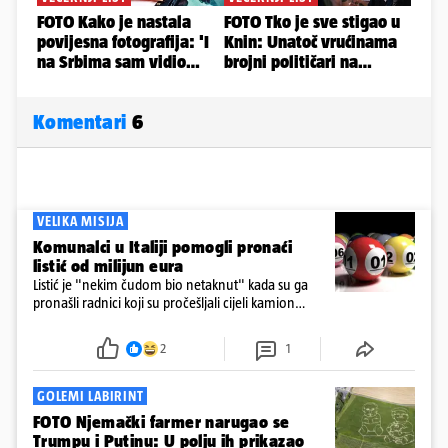
Komentari
6
VELIKA MISIJA
Komunalci u Italiji pomogli pronaći
listić od milijun eura
Listić je "nekim čudom bio netaknut" kada su ga
pronašli radnici koji su pročešljali cijeli kamion
smeća, kazao je Roberto Nicola Toscano, ravnatelj
tvrtke SANB u južnoj talijanskoj pokrajini Apuliji za
2
1
AFP u utorak.
GOLEMI LABIRINT
FOTO Njemački farmer narugao se
Trumpu i Putinu: U polju ih prikazao