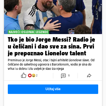
NAJVEĆI OSLONAC LEGENDE
Tko je bio Jorge Messi? Radio je
u čeličani i dao sve za sina. Prvi
je prepoznao Lionelov talent
Preminuo je Jorge Messi, otac i tajni arhitekt Lionelove slave. Od
čeličane do salvetnog ugovora s Barcelonom, vodio je sina do
vrha i u dobru i zlu uvijek je stao iza njega
2
6
Učitaj više