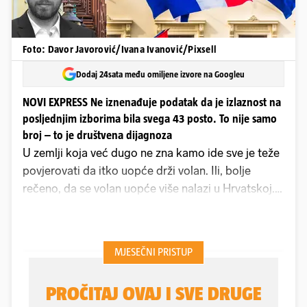
Foto: Davor Javorović/Ivana Ivanović/Pixsell
Dodaj 24sata među omiljene izvore na Googleu
NOVI EXPRESS Ne iznenađuje podatak da je izlaznost na
posljednjim izborima bila svega 43 posto. To nije samo
broj – to je društvena dijagnoza
U zemlji koja već dugo ne zna kamo ide sve je teže
povjerovati da itko uopće drži volan. Ili, bolje
rečeno, da se volan uopće više nalazi u Hrvatskoj.
Umjesto ideja, imamo tragikomične lekcije kuhanja
istrošenih političara na TikToku. Umjesto
odgovornosti – poricanje. Umjesto dijaloga –
šaptanje u echo chamberima. Institucije su se
ispraznile, kao stanovi na rubu Slavonije. One još
postoje na papiru, ali su obesmišljene iznutra. Ljudi