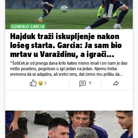
GONZALO GARCIA
Hajduk traži iskupljenje nakon
lošeg starta. Garcia: Ja sam bio
mrtav u Varaždinu, a igrači...
"Šotiček je od prvoga dana krilo kakvo nismo imali i on nam je dao
nešto posebno, pogotovo u igri jedan na jedan. Njemu treba
vremena da se adaptira, ali sretni smo, dat ćemo mu priliku da
pokaže da može biti bolji"
3
11