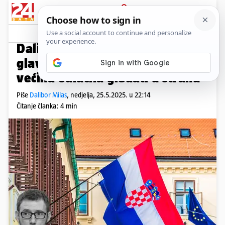
PRIJAVA
Kolumne
Komentari
0
KOLUMNA TEOLOGA
PLUS+
Dalibor Milas: Zlo je ušlo na
glavna vrata, jer je pristojna
većina odlučila gledati u stranu
Piše
Dalibor Milas
,
nedjelja, 25.5.2025. u 22:14
Čitanje članka: 4 min