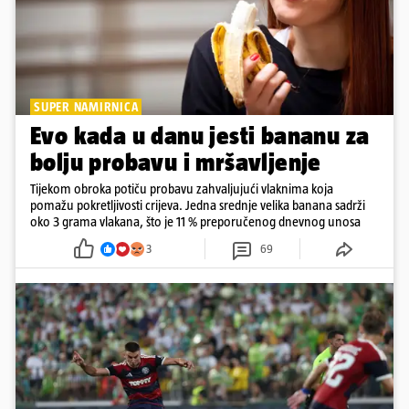
SUPER NAMIRNICA
Evo kada u danu jesti bananu za
bolju probavu i mršavljenje
Tijekom obroka potiču probavu zahvaljujući vlaknima koja
pomažu pokretljivosti crijeva. Jedna srednje velika banana sadrži
oko 3 grama vlakana, što je 11 % preporučenog dnevnog unosa
3
69