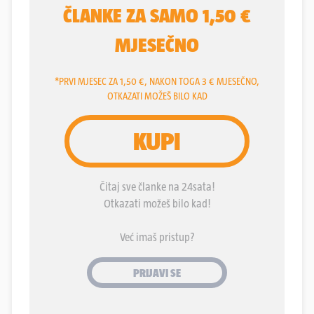
više ne pitaju tko im je zastupnik u Saboru, jer su
naučili da im taj zastupnik ne duguje ništa. I
obrnuto. U tom vakuumu raste nešto drugo. Tiho,
opasno i normalizirano. Toksična retorika, koju su
prije samo nekoliko godina koristili marginalci,
danas dolazi iz usta dobro plaćenih dužnosnika. O
tome više nitko ne priča – jer se naviknulo.