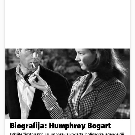
Biografija: Humphrey Bogart
Otkrijte životnu priču Humphreyja Bogarta, holivudske legende čiji