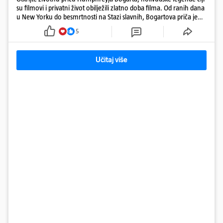
su filmovi i privatni život obilježili zlatno doba filma. Od ranih dana
u New Yorku do besmrtnosti na Stazi slavnih, Bogartova priča je
saga o borbi, ljubavi, buntovništvu i umjetnosti.
5
Učitaj više