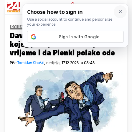
PRIJAVA
Kolumne
Komentari
1
KOLUMNA TOMISLAVA KLAUŠKOG
PLUS+
Davor Filipović je 30. ministar
kojeg je najurio. Možda je došlo
vrijeme i da Plenki polako ode
Piše
Tomislav Klauški
,
nedjelja, 17.12.2023. u 08:45