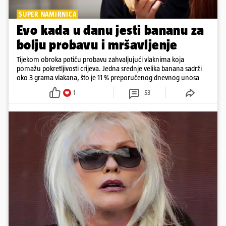
SUPER NAMIRNICA
Evo kada u danu jesti bananu za
bolju probavu i mršavljenje
Tijekom obroka potiču probavu zahvaljujući vlaknima koja
pomažu pokretljivosti crijeva. Jedna srednje velika banana sadrži
oko 3 grama vlakana, što je 11 % preporučenog dnevnog unosa
1
53