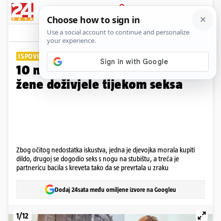
PRIJAVA
Galerija
Komentari
43
ISPOVIJESTI ŽENA
10 najbizarnijih situacija koje su
žene doživjele tijekom seksa
Zbog očitog nedostatka iskustva, jedna je djevojka morala kupiti
dildo, drugoj se dogodio seks s nogu na stubištu, a treća je
partnericu bacila s kreveta tako da se prevrtala u zraku
Dodaj 24sata među omiljene izvore na Googleu
1/12