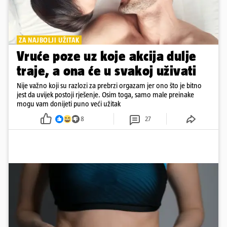
ZA NAJBOLJI UŽITAK
Vruće poze uz koje akcija dulje
traje, a ona će u svakoj uživati
Nije važno koji su razlozi za prebrzi orgazam jer ono što je bitno
jest da uvijek postoji rješenje. Osim toga, samo male preinake
mogu vam donijeti puno veći užitak
8
27