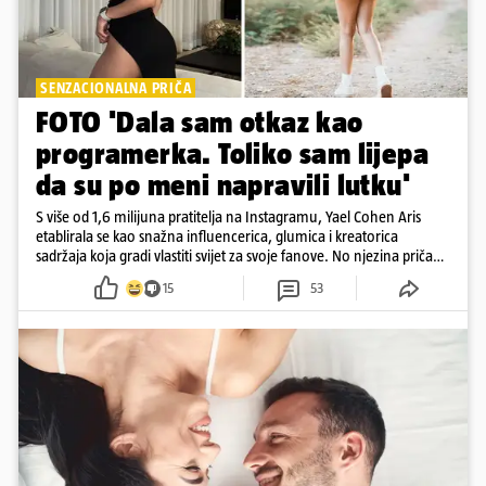
SENZACIONALNA PRIČA
FOTO 'Dala sam otkaz kao
programerka. Toliko sam lijepa
da su po meni napravili lutku'
S više od 1,6 milijuna pratitelja na Instagramu, Yael Cohen Aris
etablirala se kao snažna influencerica, glumica i kreatorica
sadržaja koja gradi vlastiti svijet za svoje fanove. No njezina priča
pokazuje da online slava dolazi i s neočekivanim izazovima
15
53