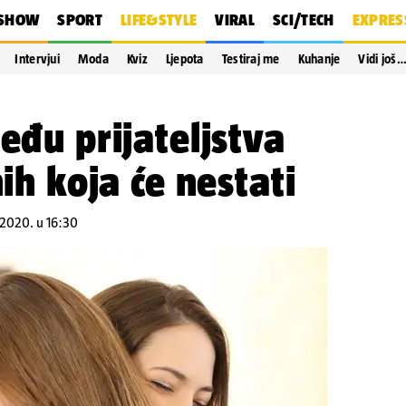
SHOW
SPORT
LIFE&STYLE
VIRAL
SCI/TECH
EXPRES
Intervjui
Moda
Kviz
Ljepota
Testiraj me
Kuhanje
Vidi još
eđu prijateljstva
nih koja će nestati
.2020. u 16:30