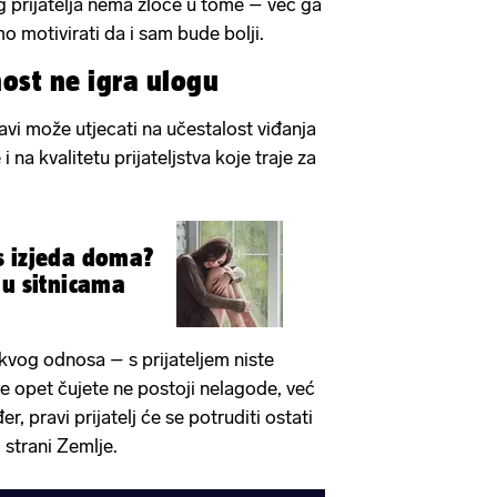
 prijatelja nema zloće u tome – već ga
o motivirati da i sam bude bolji.
nost ne igra ulogu
bavi može utjecati na učestalost viđanja
 i na kvalitetu prijateljstva koje traje za
s izjeda doma?
 u sitnicama
kvog odnosa – s prijateljem niste
se opet čujete ne postoji nelagode, već
r, pravi prijatelj će se potruditi ostati
 strani Zemlje.