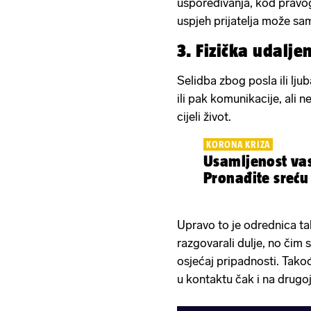
uspoređivanja, kod pravog
uspjeh prijatelja može sam
3. Fizička udalje
Selidba zbog posla ili lju
ili pak komunikacije, ali ne
cijeli život.
KORONA KRIZA
Usamljenost va
Pronađite sreću
Upravo to je odrednica ta
razgovarali dulje, no čim 
osjećaj pripadnosti. Takođe
u kontaktu čak i na drugoj