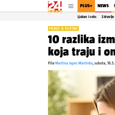
PLUS+
NEWS
Ljubav i seks
Zdravlje
PRAVO JE RIJETKO
10 razlika izm
koja traju i o
Piše
Martina Japec Martinko
,
subota, 16.5