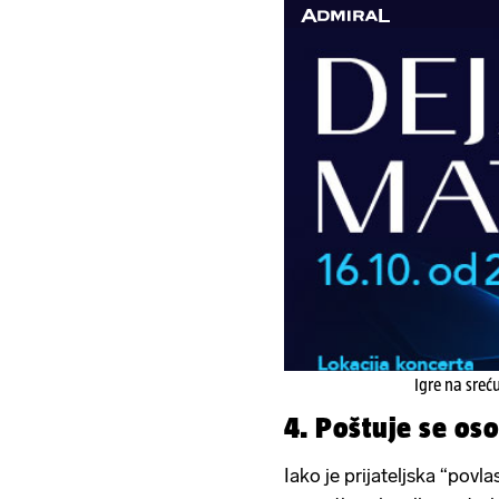
Igre na sreć
4. Poštuje se os
Iako je prijateljska “povl