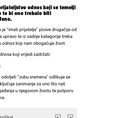
prijateljstvo odnos koji se temelji
 te bi ono trebalo biti
đeno.
je “imati prijatelje” posve drugačije od
 a upravo te iz zadnje kategorije treba
 u odnos koji nam obogaćuje život.
nosa koji vrijedi zadržati:
a
e odoljeti “zubu vremena” odlikuje se
ljučuje zanimanje za ono što naš
događanja u njegovom životu te potporu
ka.