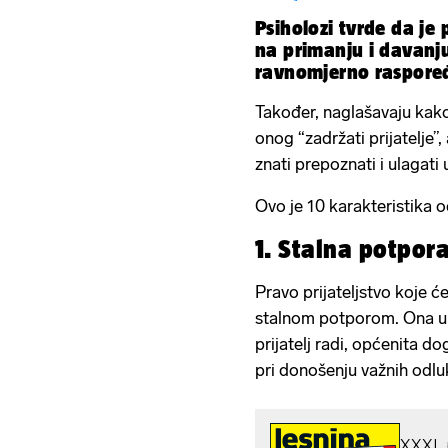
Psiholozi tvrde da je 
na primanju i davanju
ravnomjerno raspore
Također, naglašavaju kako 
onog “zadržati prijatelje”,
znati prepoznati i ulagati
Ovo je 10 karakteristika od
1. Stalna potpor
Pravo prijateljstvo koje ć
stalnom potporom. Ona uk
prijatelj radi, općenita 
pri donošenju važnih odlu