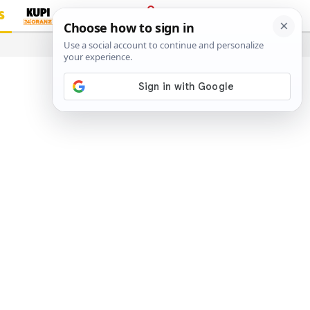
S
PRIJAVA
…