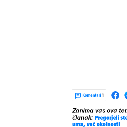
Komentari
1
Zanima vas ova tem
članak:
Pregorjeli st
uma, već okolnosti