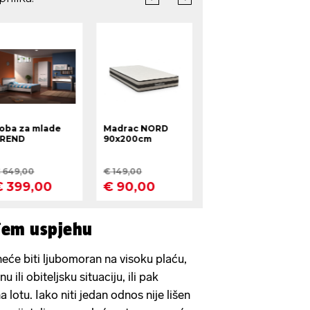
đem uspjehu
o neće biti ljubomoran na visoku plaću,
 ili obiteljsku situaciju, ili pak
lotu. Iako niti jedan odnos nije lišen