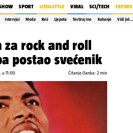
SHOW
SPORT
LIFE&STYLE
VIRAL
SCI/TECH
EXPRES
Intervjui
Moda
Kviz
Ljepota
Testiraj me
Kuhanje
Vidi još
 za rock and roll
 pa postao svećenik
. u 11:00
Čitanje članka: 2 min