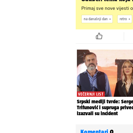
Primaj sve nove vijesti o
na današnji dan
retro
Komentari
0