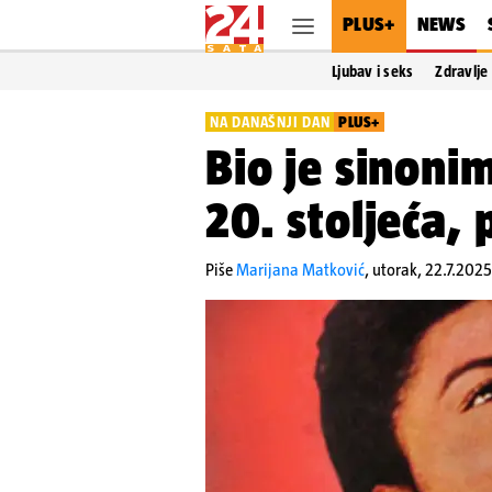
PLUS+
NEWS
Ljubav i seks
Zdravlje
NA DANAŠNJI DAN
PLUS+
Bio je sinonim
20. stoljeća,
Piše
Marijana Matković
,
utorak, 22.7.2025