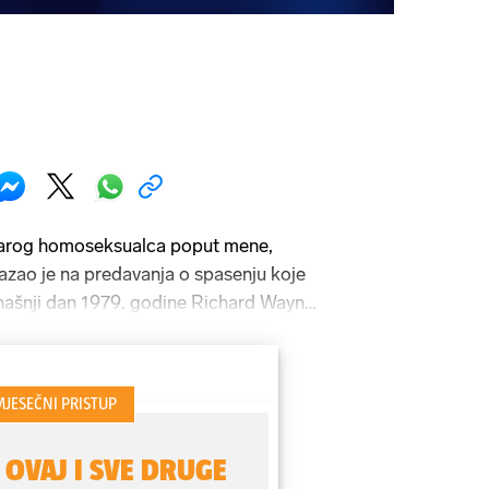
tarog homoseksualca poput mene,
kazao je na predavanja o spasenju koje
anašnji dan 1979. godine Richard Wayne
mjetničkom pseudonimu Little Richard.