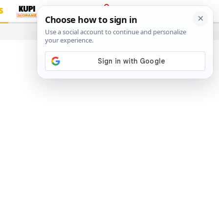
S
PRIJAVA
…