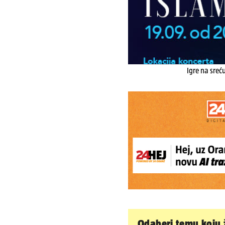
Igre na sreć
Odaberi temu koju ž