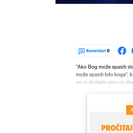
Komentari
0
"Ako Bog može spasiti s
može spasiti bilo koga", 
mu je donijela vjera na d
Penniman, poznatiji po u