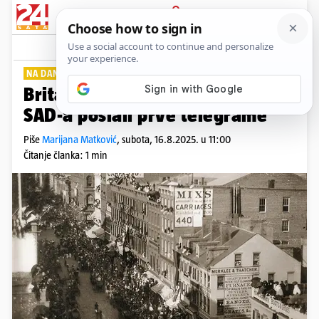
PRIJAVA
Lifestyle
Komentari
0
NA DANAŠNJI DAN
PLUS+
Britanska kraljica i predsjednik
SAD-a poslali prve telegrame
Piše
Marijana Matković
,
subota, 16.8.2025. u 11:00
Čitanje članka: 1 min