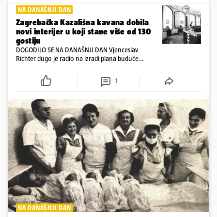
NA DANAŠNJI DAN
Zagrebačka Kazališna kavana dobila
novi interijer u koji stane više od 130
gostiju
DOGODILO SE NA DANAŠNJI DAN Vjenceslav
Richter dugo je radio na izradi plana buduće
kavane, koji bi zadovoljio i investitora i ugostiteljske
poduzeće Mosor i želje Zagrepčana
1
NA DANAŠNJI DAN