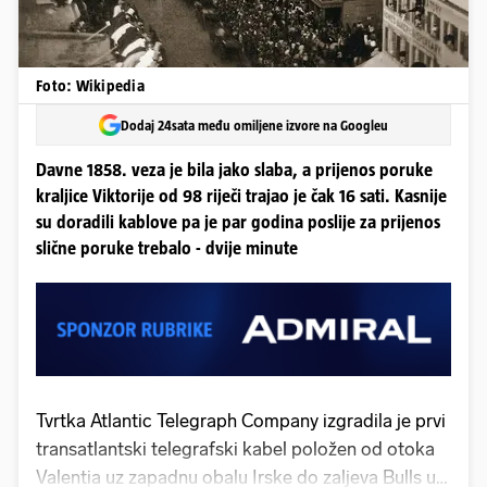
Foto: Wikipedia
Dodaj 24sata među omiljene izvore na Googleu
Davne 1858. veza je bila jako slaba, a prijenos poruke
kraljice Viktorije od 98 riječi trajao je čak 16 sati. Kasnije
su doradili kablove pa je par godina poslije za prijenos
slične poruke trebalo - dvije minute
Tvrtka Atlantic Telegraph Company izgradila je prvi
transatlantski telegrafski kabel položen od otoka
Valentia uz zapadnu obalu Irske do zaljeva Bulls u