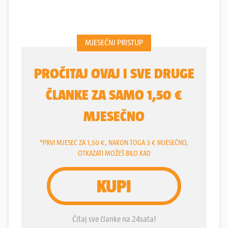
zaljevu Trinity na Newfoundlandu. Prva je poruka
poslana telegrafom 16. kolovoza 1858., kad je
britanska kraljica Viktorija predsjedniku SAD-a
Jamesu Buchananu u ljetnu rezidenciju u hotelu
Bedford Springs u Pennsylvaniji poslala telegram u
kojem izražava nadu da će telegrami biti "dodatna
veza između naroda čije je prijateljstvo utemeljeno
na zajedničkom interesu i uzajamnom poštovanju".