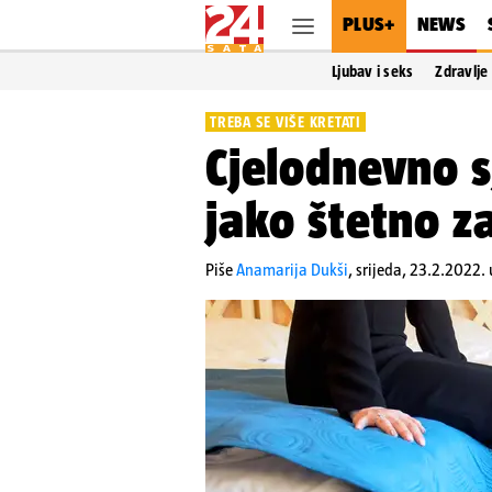
PLUS+
NEWS
Ljubav i seks
Zdravlje
TREBA SE VIŠE KRETATI
Cjelodnevno s
jako štetno z
Piše
Anamarija Dukši
,
srijeda, 23.2.2022. 