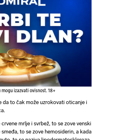
u mogu izazvati ovisnost. 18+
e da to čak može uzrokovati oticanje i
ca.
crvene mrlje i svrbež, to se zove venski
smeđa, to se zove hemosiderin, a kada
gnuto, to se naziva lipodermatoskleroza