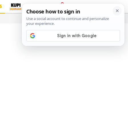
S
PRIJAVA
…