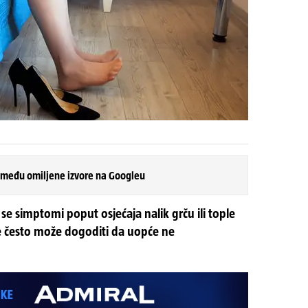
 među omiljene izvore na Googleu
se simptomi poput osjećaja nalik grču ili tople
se često može dogoditi da uopće ne