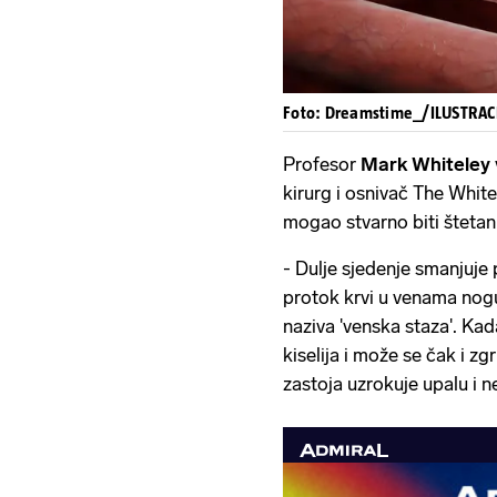
Foto: Dreamstime_/ILUSTRAC
Profesor
Mark Whiteley
kirurg i osnivač The Whitel
mogao stvarno biti štetan
- Dulje sjedenje smanjuje 
protok krvi u venama nogu
naziva 'venska staza'. Ka
kiselija i može se čak i z
zastoja uzrokuje upalu i 