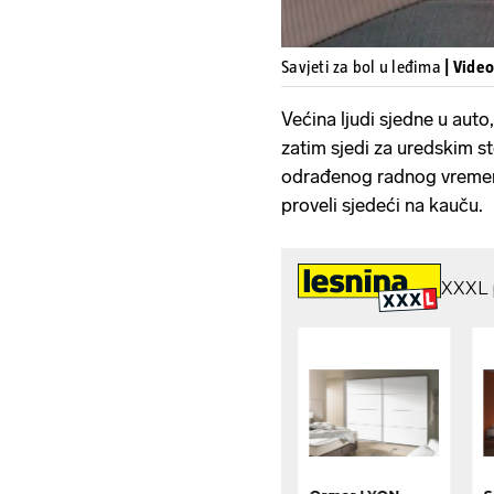
Savjeti za bol u leđima
| Vide
Većina ljudi sjedne u auto,
zatim sjedi za uredskim s
odrađenog radnog vremena
proveli sjedeći na kauču.