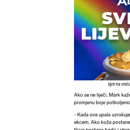
Igre na sreć
Ako se ne liječi, Mark kaž
promjenu boje potkoljeni
- Kada ova upala uzrokuje 
ekcem. Ako koža postane 
tkivo postane tvrdo i ste