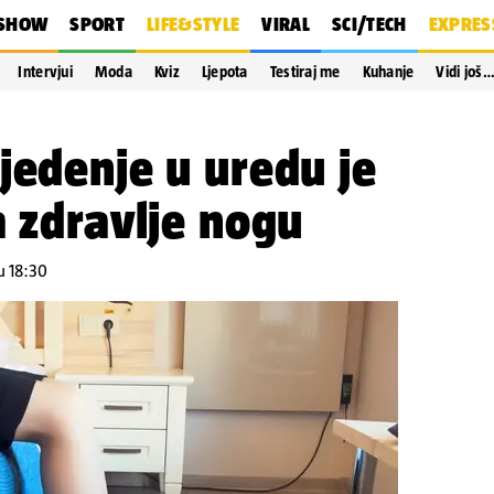
SHOW
SPORT
LIFE&STYLE
VIRAL
SCI/TECH
EXPRES
Intervjui
Moda
Kviz
Ljepota
Testiraj me
Kuhanje
Vidi još
jedenje u uredu je
a zdravlje nogu
u 18:30