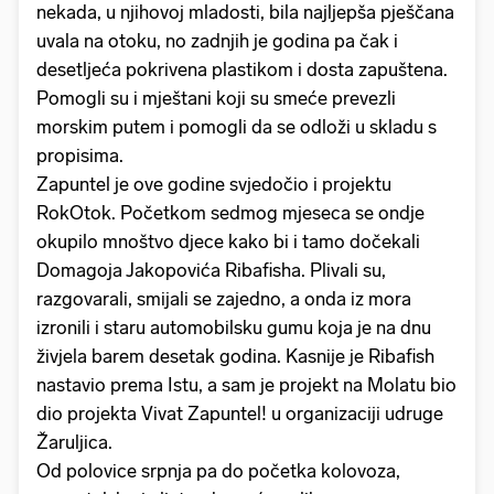
nekada, u njihovoj mladosti, bila najljepša pješčana
uvala na otoku, no zadnjih je godina pa čak i
desetljeća pokrivena plastikom i dosta zapuštena.
Pomogli su i mještani koji su smeće prevezli
morskim putem i pomogli da se odloži u skladu s
propisima.
Zapuntel je ove godine svjedočio i projektu
RokOtok. Početkom sedmog mjeseca se ondje
okupilo mnoštvo djece kako bi i tamo dočekali
Domagoja Jakopovića Ribafisha. Plivali su,
razgovarali, smijali se zajedno, a onda iz mora
izronili i staru automobilsku gumu koja je na dnu
živjela barem desetak godina. Kasnije je Ribafish
nastavio prema Istu, a sam je projekt na Molatu bio
dio projekta Vivat Zapuntel! u organizaciji udruge
Žaruljica.
Od polovice srpnja pa do početka kolovoza,