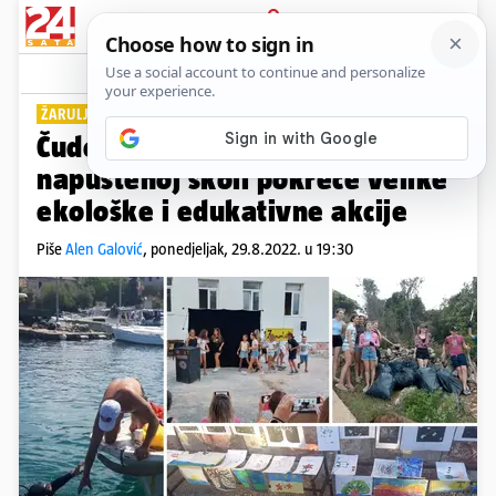
PRIJAVA
Lifestyle
Komentari
0
ŽARULJICA ZA MOLAT
Čudo na otoku: Mala udruga u
napuštenoj školi pokreće velike
ekološke i edukativne akcije
Piše
Alen Galović
,
ponedjeljak, 29.8.2022. u 19:30