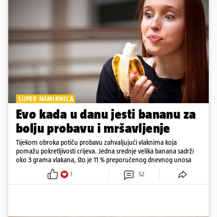
SUPER NAMIRNICA
Evo kada u danu jesti bananu za
bolju probavu i mršavljenje
Tijekom obroka potiču probavu zahvaljujući vlaknima koja
pomažu pokretljivosti crijeva. Jedna srednje velika banana sadrži
oko 3 grama vlakana, što je 11 % preporučenog dnevnog unosa
1
52