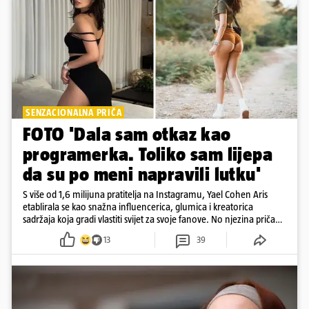
SENZACIONALNA PRIČA
FOTO 'Dala sam otkaz kao
programerka. Toliko sam lijepa
da su po meni napravili lutku'
S više od 1,6 milijuna pratitelja na Instagramu, Yael Cohen Aris
etablirala se kao snažna influencerica, glumica i kreatorica
sadržaja koja gradi vlastiti svijet za svoje fanove. No njezina priča
pokazuje da online slava dolazi i s neočekivanim izazovima
13
39