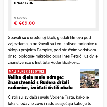
Spavali su u uređenoj školi, gledali filmova pod
zvijezdama, a održavali su i edukativne radionice u
sklopu projekta Perspire, pod stručnim vodstvom
dr.sc. biologije-mikrobiologija Ines Petrić i uz dvije
znanstvenice s Instituta Ruđer Bošković.
MALE RUKE ČISTE OTOKE
Velika djela male udruge:
Znanstvenici s Ruđera držali
radionice, izviđači čistili obalu
Čistili su izviđači i uvalu Vodena Trata, kako je
lokalci odavno zovu i rado se sjećaju kako je to