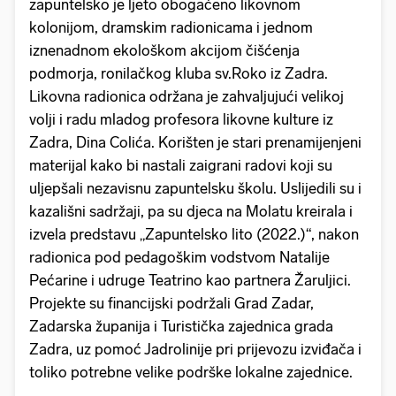
zapuntelsko je ljeto obogaćeno likovnom
kolonijom, dramskim radionicama i jednom
iznenadnom ekološkom akcijom čišćenja
podmorja, ronilačkog kluba sv.Roko iz Zadra.
Likovna radionica održana je zahvaljujući velikoj
volji i radu mladog profesora likovne kulture iz
Zadra, Dina Colića. Korišten je stari prenamijenjeni
materijal kako bi nastali zaigrani radovi koji su
uljepšali nezavisnu zapuntelsku školu. Uslijedili su i
kazališni sadržaji, pa su djeca na Molatu kreirala i
izvela predstavu „Zapuntelsko lito (2022.)“, nakon
radionica pod pedagoškim vodstvom Natalije
Pećarine i udruge Teatrino kao partnera Žaruljici.
Projekte su financijski podržali Grad Zadar,
Zadarska županija i Turistička zajednica grada
Zadra, uz pomoć Jadrolinije pri prijevozu izviđača i
toliko potrebne velike podrške lokalne zajednice.