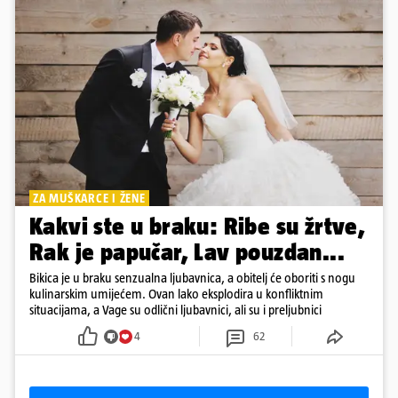
ZA MUŠKARCE I ŽENE
Kakvi ste u braku: Ribe su žrtve,
Rak je papučar, Lav pouzdan...
Bikica je u braku senzualna ljubavnica, a obitelj će oboriti s nogu
kulinarskim umijećem. Ovan lako eksplodira u konfliktnim
situacijama, a Vage su odlični ljubavnici, ali su i preljubnici
4
62