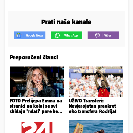
Prati naše kanale
Preporučeni članci
FOTO Prelijepa Emma na
UŽIVO Transferi:
stranici na kojoj se svi
Nevjerojatan preokret
skidaju 'mlati' pare bez
oko transfera Rodrija!
'prodaje tijela'