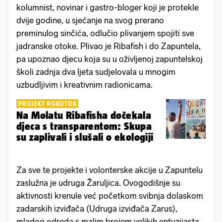
kolumnist, novinar i gastro-bloger koji je protekle
dvije godine, u sjećanje na svog prerano
preminulog sinčića, odlučio plivanjem spojiti sve
jadranske otoke. Plivao je Ribafish i do Zapuntela,
pa upoznao djecu koja su u oživljenoj zapuntelskoj
školi zadnja dva ljeta sudjelovala u mnogim
uzbudljivim i kreativnim radionicama.
PROJEKT ROKOTOK
Na Molatu Ribafisha dočekala
djeca s transparentom: Skupa
su zaplivali i slušali o ekologiji
Za sve te projekte i volonterske akcije u Zapuntelu
zaslužna je udruga Žaruljica. Ovogodišnje su
aktivnosti krenule već početkom svibnja dolaskom
zadarskih izviđača (Udruga izviđača Zarus),
mladog odreda s malim brojem velikih entuzijasta