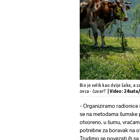
Bio je velik kao dvije šake, a 
ovca - čuvar!'
| Video: 24sata/
- Organiziramo radionice i
se na metodama šumske p
otvoreno, u šumu, vraćamo
potrebne za boravak na ot
Trudimo se povezati ih sa ž