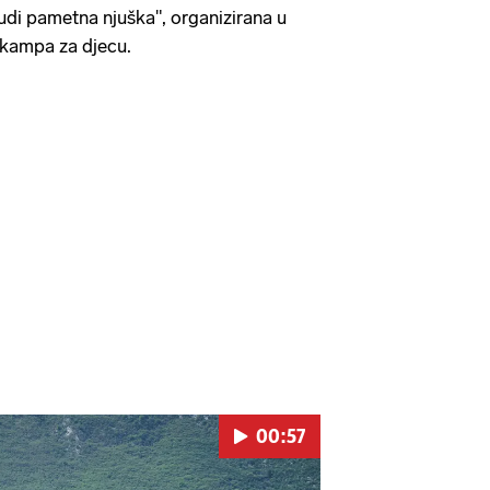
"Budi pametna njuška", organizirana u
kampa za djecu.
00:57