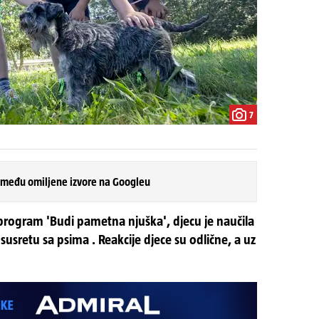
7
 među omiljene izvore na Googleu
program 'Budi pametna njuška', djecu je naučila
usretu sa psima . Reakcije djece su odlične, a uz