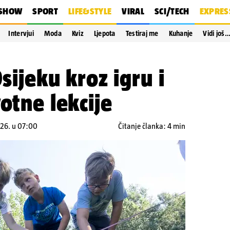
SHOW
SPORT
LIFE&STYLE
VIRAL
SCI/TECH
EXPRES
Intervjui
Moda
Kviz
Ljepota
Testiraj me
Kuhanje
Vidi još
Osijeku kroz igru i
otne lekcije
026. u 07:00
Čitanje članka: 4 min