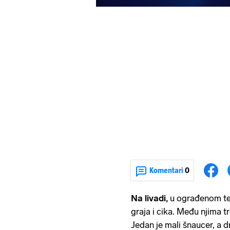
Komentari
0
Na livadi,
u ograđenom ter
graja i cika. Među njima trč
Jedan je mali šnaucer, a dr