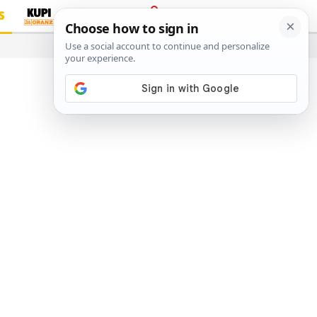
S
PRIJAVA
…