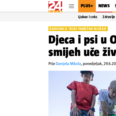
PLUS+
NEWS
Ljubav i seks
Zdravlje
RADIONICA 'BUDI PAMETNA NJUŠKA'
Djeca i psi u 
smijeh uče živ
Piše
Danijela Mikola
,
ponedjeljak, 29.6.2