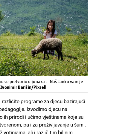
Pokretanje videa...
sad se pretvorio u junaka : 'Naš Janko vam je
Zvonimir Barišin/Pixsell
 različite programe za djecu bazirajući
edagogije. Izvodimo djecu na
 ih prirodi i učimo vještinama koje su
vorenom, pa i za preživljavanje u šumi.
ivotinjama, ali i različitim biljnim