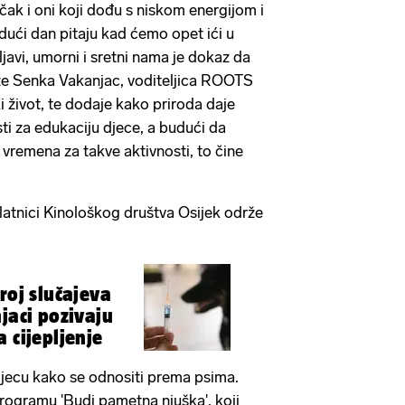
 čak i oni koji dođu s niskom energijom i
idući dan pitaju kad ćemo opet ići u
javi, umorni i sretni nama je dokaz da
e Senka Vakanjac, voditeljica ROOTS
ki život, te dodaje kako priroda daje
i za edukaciju djece, a budući da
 vremena za takve aktivnosti, to čine
latnici Kinološkog društva Osijek održe
roj slučajeva
jaci pozivaju
 cijepljenje
jecu kako se odnositi prema psima.
rogramu 'Budi pametna njuška', koji