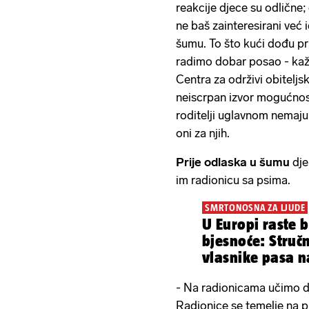
reakcije djece su odlične;
ne baš zainteresirani već 
šumu. To što kući dođu prl
radimo dobar posao - kaž
Centra za održivi obiteljs
neiscrpan izvor mogućnost
roditelji uglavnom nemaju
oni za njih.
Prije odlaska u šumu
dje
im radionicu sa psima.
SMRTONOSNA ZA LJUDE
U Europi raste b
bjesnoće: Stručn
vlasnike pasa na
- Na radionicama učimo d
Radionice se temelje na p