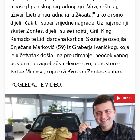
u našoj lipanjskoj nagradnoj igri "Vozi, roštiljaj,
uživaj: Ljetna nagradna igra 24sata!" u kojoj smo
dijelili čak tri super vrijedne nagrade. Uz najvredniji
skuter Zontes, dijelili su se i roštilj Grill King
Kamado te Lidl darovna kartica. Skuter je osvojila
Snježana Marković (59) iz Graberja Ivanićkog, koja
je u četvrtak došla i na preuzimanje "neočekivanog
poklona" u zagrebačku Heinzelovu, u prostorije
tvrtke Mimesa, koja drži Kymco i Zontes skutere.
POGLEDAJTE VIDEO:
00:35
Pokretanje videa...