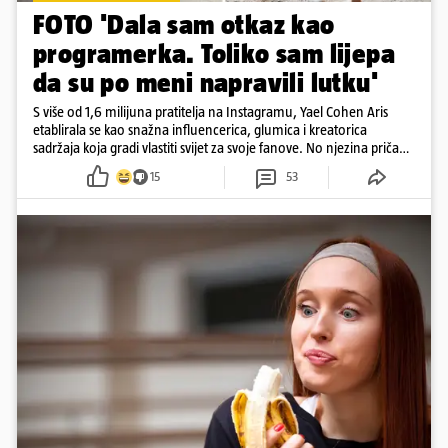
FOTO 'Dala sam otkaz kao
programerka. Toliko sam lijepa
da su po meni napravili lutku'
S više od 1,6 milijuna pratitelja na Instagramu, Yael Cohen Aris
etablirala se kao snažna influencerica, glumica i kreatorica
sadržaja koja gradi vlastiti svijet za svoje fanove. No njezina priča
pokazuje da online slava dolazi i s neočekivanim izazovima
15
53