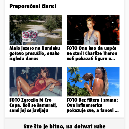
Preporučeni članci
Malo jezero na Bundeku
FOTO Ona kao da uopće
gotovo presušilo, ovako
ne stari! Charlize Theron
izgleda danas
voli pokazati figuru u
golišavim izdanjima...
FOTO Zgrozila bi Cro
FOTO Bez filtera i srama:
Copa. Voli se šamarati,
Ova influencerica
sami joj se javljaju
pokazuje sve, a fanovi je
naprosto obožavaju!
Sve što je bitno, na dohvat ruke