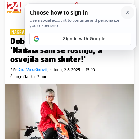
PRIJAVA
Lifestyle
Komentari
1
NAGRADNA IGRA 'VOZI, ROŠTILJAJ, UŽIVAJ'
Dobitnica nagrade Snježana:
'Nadala sam se roštilju, a
osvojila sam skuter!'
Piše
Ana Vukašinović
,
subota, 2.8.2025. u 13:10
Čitanje članka: 2 min