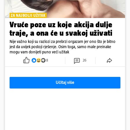
ZA NAJBOLJI UŽITAK
Vruće poze uz koje akcija dulje
traje, a ona će u svakoj uživati
Nije važno koji su razlozi za prebrzi orgazam jer ono što je bitno
jest da uvijek postoji rješenje. Osim toga, samo male preinake
mogu vam donijeti puno veći užitak
8
26
Učitaj više