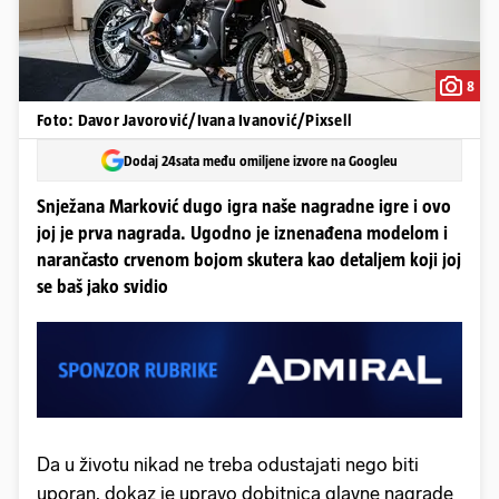
8
Foto: Davor Javorović/Ivana Ivanović/Pixsell
Dodaj 24sata među omiljene izvore na Googleu
Snježana Marković dugo igra naše nagradne igre i ovo
joj je prva nagrada. Ugodno je iznenađena modelom i
narančasto crvenom bojom skutera kao detaljem koji joj
se baš jako svidio
Da u životu nikad ne treba odustajati nego biti
uporan, dokaz je upravo dobitnica glavne nagrade