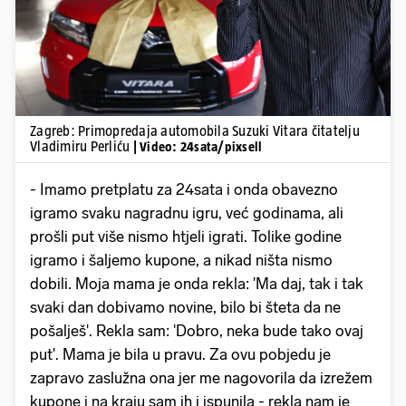
Zagreb: Primopredaja automobila Suzuki Vitara čitatelju
Vladimiru Perliću
| Video: 24sata/pixsell
- Imamo pretplatu za 24sata i onda obavezno
igramo svaku nagradnu igru, već godinama, ali
prošli put više nismo htjeli igrati. Tolike godine
igramo i šaljemo kupone, a nikad ništa nismo
dobili. Moja mama je onda rekla: 'Ma daj, tak i tak
svaki dan dobivamo novine, bilo bi šteta da ne
pošalješ'. Rekla sam: 'Dobro, neka bude tako ovaj
put'. Mama je bila u pravu. Za ovu pobjedu je
zapravo zaslužna ona jer me nagovorila da izrežem
kupone i na kraju sam ih i ispunila - rekla nam je