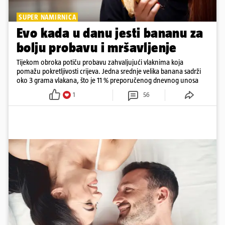
SUPER NAMIRNICA
Evo kada u danu jesti bananu za
bolju probavu i mršavljenje
Tijekom obroka potiču probavu zahvaljujući vlaknima koja
pomažu pokretljivosti crijeva. Jedna srednje velika banana sadrži
oko 3 grama vlakana, što je 11 % preporučenog dnevnog unosa
1
56