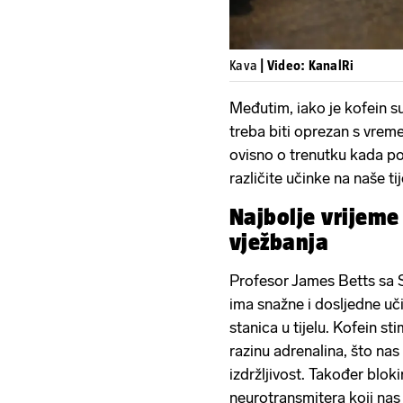
Kava
| Video: KanalRi
Međutim, iako je kofein s
treba biti oprezan s vr
ovisno o trenutku kada p
različite učinke na naše tij
Najbolje vrijeme 
vježbanja
Profesor James Betts sa S
ima snažne i dosljedne uč
stanica u tijelu. Kofein st
razinu adrenalina, što na
izdržljivost. Također blok
neurotransmitera koji nas