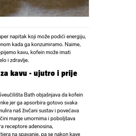
uper napitak koji može podići energiju,
emenom kada ga konzumiramo. Naime,
opijemo kavu, kofein može imati
elo i zdravlje.
za kavu - ujutro i prije
veučilišta Bath objašnjava da kofein
inke jer ga apsorbira gotovo svaka
imulira naš živčani sustav i povećava
s čini manje umornima i poboljšava
ira receptore adenosina,
 tjera na spavanje, pa se nakon kave