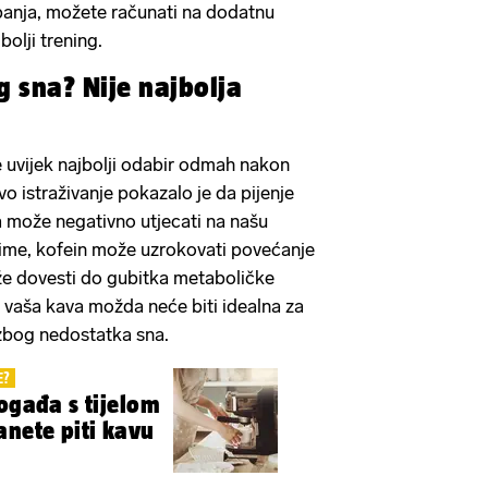
žbanja, možete računati na dodatnu
 bolji trening.
 sna? Nije najbolja
e uvijek najbolji odabir odmah nakon
o istraživanje pokazalo je da pijenje
 može negativno utjecati na našu
aime, kofein može uzrokovati povećanje
ože dovesti do gubitka metaboličke
, vaša kava možda neće biti idealna za
u zbog nedostatka sna.
E?
događa s tijelom
anete piti kavu