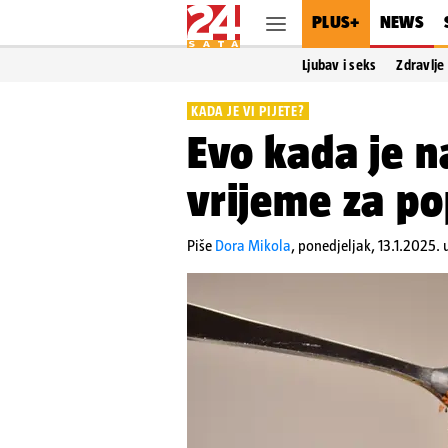
PLUS+
NEWS
Ljubav i seks
Zdravlje
KADA JE VI PIJETE?
Evo kada je n
vrijeme za po
Piše
Dora Mikola
,
ponedjeljak, 13.1.2025.