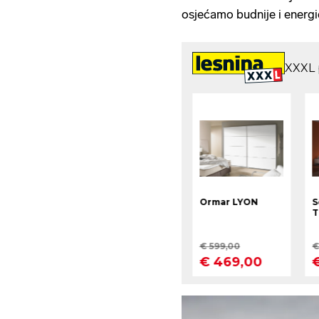
osjećamo budnije i energič