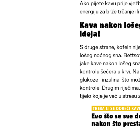
Ako pijete kavu prije vje
energiju za brže trčanje ili
Kava nakon lošeg
ideja!
S druge strane, kofein nij
lošeg noćnog sna. Bettsov
jake kave nakon lošeg sna
kontrolu šećera u krvi. N
glukoze i inzulina, što m
kontrole. Drugim riječima
tijelo koje je već u stres
TREBA LI SE ODREĆI KAV
Evo što se sve 
nakon što prest