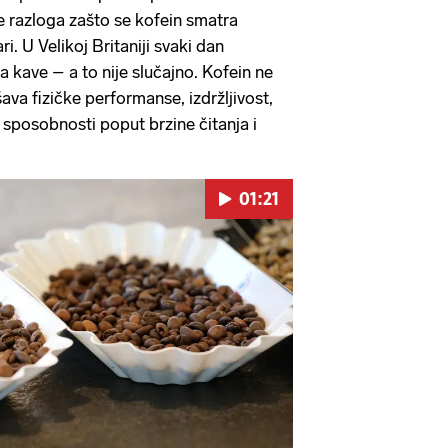
iše razloga zašto se kofein smatra
ri. U Velikoj Britaniji svaki dan
a kave – a to nije slučajno. Kofein ne
va fizičke performanse, izdržljivost,
 sposobnosti poput brzine čitanja i
01:21
Pokretanje videa...