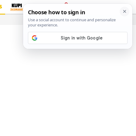
S
PRIJAVA
…