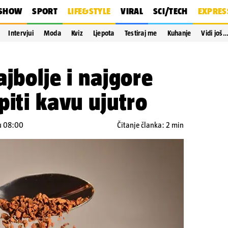
SHOW
SPORT
LIFE&STYLE
VIRAL
SCI/TECH
EXPRES
Intervjui
Moda
Kviz
Ljepota
Testiraj me
Kuhanje
Vidi još
ajbolje i najgore
piti kavu ujutro
 u 08:00
Čitanje članka: 2 min