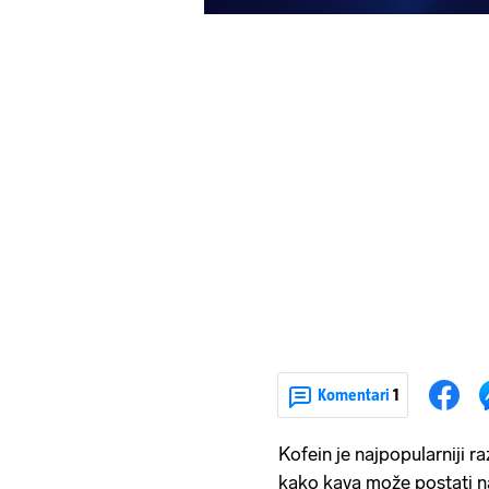
Komentari
1
Kofein je najpopularniji r
kako kava može postati n