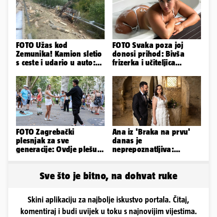
FOTO Užas kod
FOTO Svaka poza joj
Zemunika! Kamion sletio
donosi prihod: Bivša
s ceste i udario u auto:
frizerka i učiteljica
'Drva su prekrila cestu...'
oblinama je zapalila
Instagram
FOTO Zagrebački
Ana iz 'Braka na prvu'
plesnjak za sve
danas je
generacije: Ovdje plešu
neprepoznatljiva:
baš svi
Odselila je iz Hrvatske, a
ovako sad izgleda
Sve što je bitno, na dohvat ruke
Skini aplikaciju za najbolje iskustvo portala. Čitaj,
komentiraj i budi uvijek u toku s najnovijim vijestima.