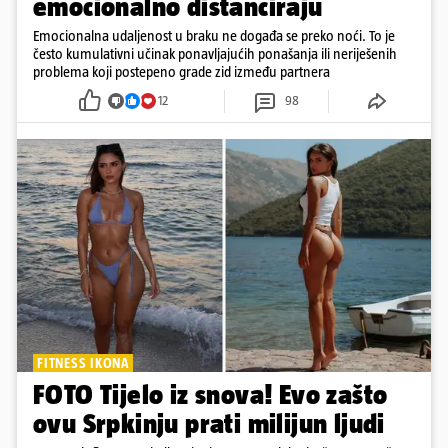
emocionalno distanciraju
Emocionalna udaljenost u braku ne događa se preko noći. To je
često kumulativni učinak ponavljajućih ponašanja ili neriješenih
problema koji postepeno grade zid između partnera
12
98
FITNESS IKONA
FOTO Tijelo iz snova! Evo zašto
ovu Srpkinju prati milijun ljudi