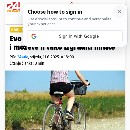
PRIJAVA
Lifestyle
Komentari
0
OMILJENA AKTIVNOST
Evo koliko je bicikliranje zdravo
i možete li tako izgraditi mišiće
Piše
24sata
,
srijeda, 11.6.2025. u 18:00
Čitanje članka: 3 min