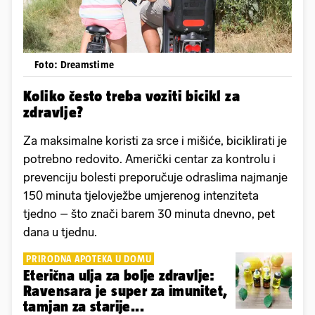
Foto: Dreamstime
Koliko često treba voziti bicikl za
zdravlje?
Za maksimalne koristi za srce i mišiće, biciklirati je
potrebno redovito. Američki centar za kontrolu i
prevenciju bolesti preporučuje odraslima najmanje
150 minuta tjelovježbe umjerenog intenziteta
tjedno – što znači barem 30 minuta dnevno, pet
dana u tjednu.
PRIRODNA APOTEKA U DOMU
Eterična ulja za bolje zdravlje:
Ravensara je super za imunitet,
tamjan za starije...