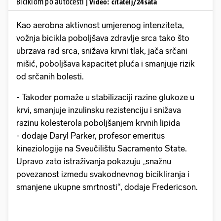
Biciklom po autocesti
| Video: čitatelj/24sata
Kao aerobna aktivnost umjerenog intenziteta,
vožnja bicikla poboljšava zdravlje srca tako što
ubrzava rad srca, snižava krvni tlak, jača srčani
mišić, poboljšava kapacitet pluća i smanjuje rizik
od srčanih bolesti.
- Također pomaže u stabilizaciji razine glukoze u
krvi, smanjuje inzulinsku rezistenciju i snižava
razinu kolesterola poboljšanjem krvnih lipida
- dodaje Daryl Parker, profesor emeritus
kineziologije na Sveučilištu Sacramento State.
Upravo zato istraživanja pokazuju „snažnu
povezanost između svakodnevnog bicikliranja i
smanjene ukupne smrtnosti“, dodaje Fredericson.