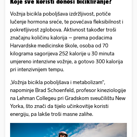
Koje sve koristi donosi bicikliranje?
Vožnja bicikla poboljšava izdržljivost, potiče
lučenje hormona sreće, te povećava fleksibilnost i
pokretljivost zglobova. Aktivnost također troši
značajnu količinu kalorija – prema podacima
Harvardske medicinske škole, osoba od 70
kilograma sagorijeva 252 kalorije u 30 minuta
umjereno intenzivne vožnje, a gotovo 300 kalorija
pri intenzivnijem tempu.
„Vožnja bicikla poboljšava i metabolizam“,
napominje Brad Schoenfeld, profesor kineziologije
na Lehman Collegeu pri Gradskom sveučilištu New
Yorka, što znači da tijelo učinkovitije koristi
energiju, pa lakše troši masne zalihe.