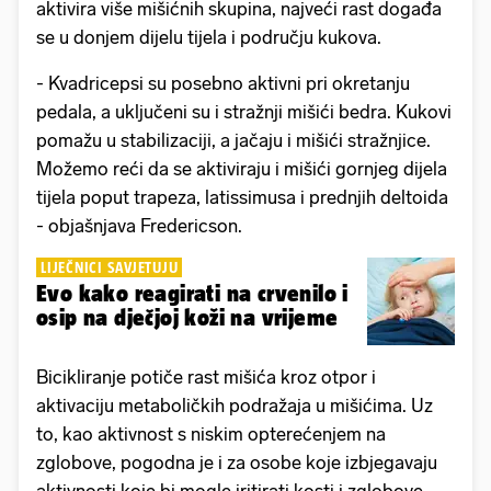
aktivira više mišićnih skupina, najveći rast događa
se u donjem dijelu tijela i području kukova.
- Kvadricepsi su posebno aktivni pri okretanju
pedala, a uključeni su i stražnji mišići bedra. Kukovi
pomažu u stabilizaciji, a jačaju i mišići stražnjice.
Možemo reći da se aktiviraju i mišići gornjeg dijela
tijela poput trapeza, latissimusa i prednjih deltoida
- objašnjava Fredericson.
LIJEČNICI SAVJETUJU
Evo kako reagirati na crvenilo i
osip na dječjoj koži na vrijeme
Bicikliranje potiče rast mišića kroz otpor i
aktivaciju metaboličkih podražaja u mišićima. Uz
to, kao aktivnost s niskim opterećenjem na
zglobove, pogodna je i za osobe koje izbjegavaju
aktivnosti koje bi mogle iritirati kosti i zglobove.