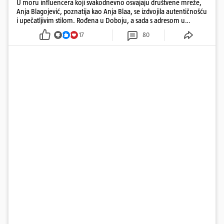
U moru influencera koji svakodnevno osvajaju društvene mreže,
Anja Blagojević, poznatija kao Anja Blaa, se izdvojila autentičnošću
i upečatljivim stilom. Rođena u Doboju, a sada s adresom u
Dubaiju, Anja je spoj glamura, discipline i mladenačke energije
17
80