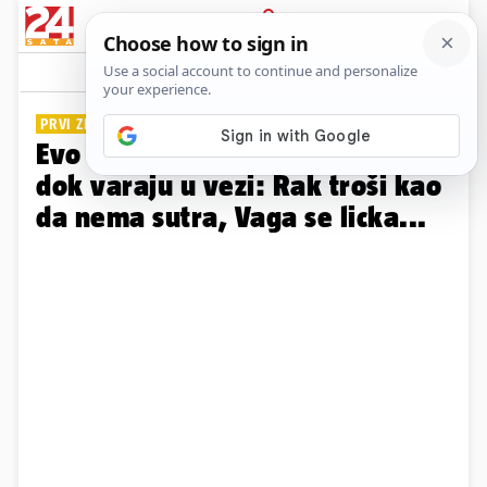
PRIJAVA
Galerija
Komentari
28
PRVI ZNAKOVI PRELJUBA
Evo što odaje znakove Zodijaka
dok varaju u vezi: Rak troši kao
da nema sutra, Vaga se licka...