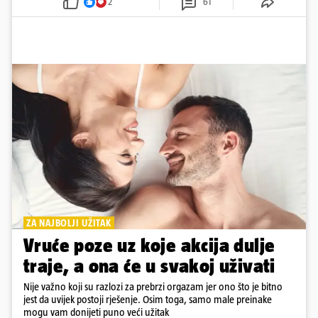
2
61
ZA NAJBOLJI UŽITAK
Vruće poze uz koje akcija dulje
traje, a ona će u svakoj uživati
Nije važno koji su razlozi za prebrzi orgazam jer ono što je bitno
jest da uvijek postoji rješenje. Osim toga, samo male preinake
mogu vam donijeti puno veći užitak