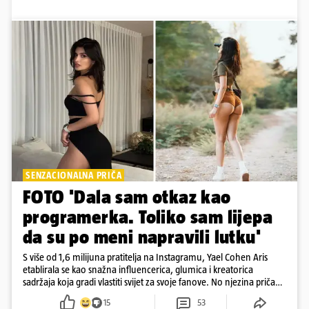
SENZACIONALNA PRIČA
FOTO 'Dala sam otkaz kao
programerka. Toliko sam lijepa
da su po meni napravili lutku'
S više od 1,6 milijuna pratitelja na Instagramu, Yael Cohen Aris
etablirala se kao snažna influencerica, glumica i kreatorica
sadržaja koja gradi vlastiti svijet za svoje fanove. No njezina priča
pokazuje da online slava dolazi i s neočekivanim izazovima
15
53