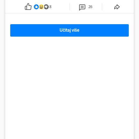
8
26
Učitaj više