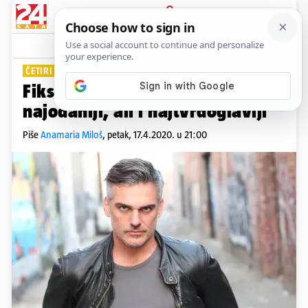
PRIJAVA
Lifestyle
Komentari
2
ČETIRI JAKA ZNAKA
Fiksni znakovi Zodijaka: Oni su
najodaniji, ali i najtvrdoglaviji
Piše
Anamaria Miloš
,
petak, 17.4.2020. u 21:00