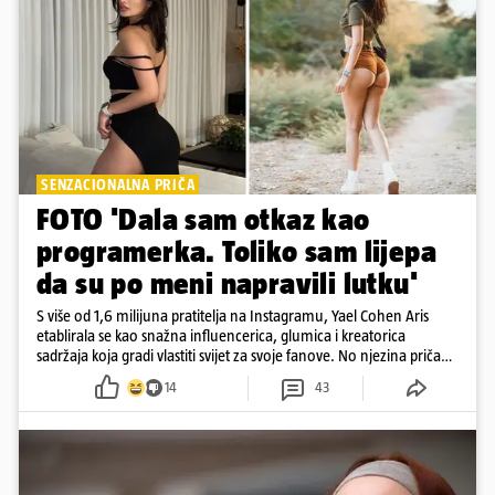
SENZACIONALNA PRIČA
FOTO 'Dala sam otkaz kao
programerka. Toliko sam lijepa
da su po meni napravili lutku'
S više od 1,6 milijuna pratitelja na Instagramu, Yael Cohen Aris
etablirala se kao snažna influencerica, glumica i kreatorica
sadržaja koja gradi vlastiti svijet za svoje fanove. No njezina priča
pokazuje da online slava dolazi i s neočekivanim izazovima
14
43