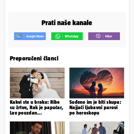
Prati naše kanale
Preporučeni članci
Kakvi ste u braku: Ribe
Suđeno im je biti skupa:
su žrtve, Rak je papučar,
Najjači ljubavni parovi
Lav pouzdan...
po horoskopu