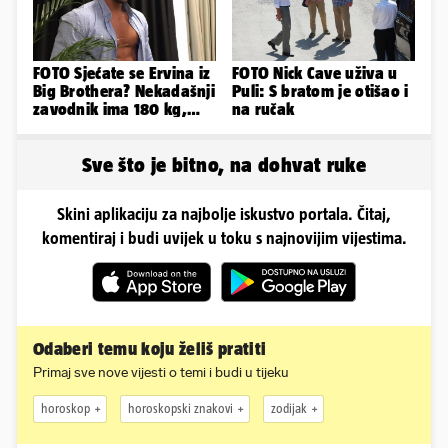
FOTO Sjećate se Ervina iz
FOTO Nick Cave uživa u
Big Brothera? Nekadašnji
Puli: S bratom je otišao i
zavodnik ima 180 kg,
na ručak
evo kako izgleda
Sve što je bitno, na dohvat ruke
Skini aplikaciju za najbolje iskustvo portala. Čitaj,
komentiraj i budi uvijek u toku s najnovijim vijestima.
Odaberi temu koju želiš pratiti
Primaj sve nove vijesti o temi i budi u tijeku
horoskop
horoskopski znakovi
zodijak