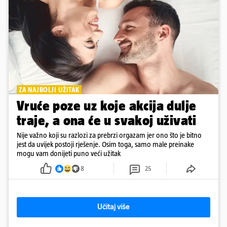
ZA NAJBOLJI UŽITAK
Vruće poze uz koje akcija dulje
traje, a ona će u svakoj uživati
Nije važno koji su razlozi za prebrzi orgazam jer ono što je bitno
jest da uvijek postoji rješenje. Osim toga, samo male preinake
mogu vam donijeti puno veći užitak
8
25
Učitaj više