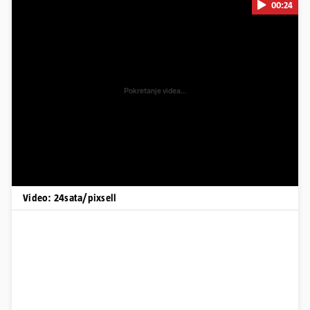
00:24
Pokretanje videa...
Video: 24sata/pixsell