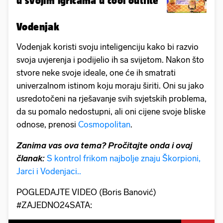
u svojim igricama u cool outfite
Vodenjak
Vodenjak koristi svoju inteligenciju kako bi razvio
svoja uvjerenja i podijelio ih sa svijetom. Nakon što
stvore neke svoje ideale, one će ih smatrati
univerzalnom istinom koju moraju širiti. Oni su jako
usredotočeni na rješavanje svih svjetskih problema,
da su pomalo nedostupni, ali oni cijene svoje bliske
odnose, prenosi
Cosmopolitan
.
Zanima vas ova tema? Pročitajte onda i ovaj
članak:
S kontrol frikom najbolje znaju Škorpioni,
Jarci i Vodenjaci..
POGLEDAJTE VIDEO (Boris Banović)
#ZAJEDNO24SATA: