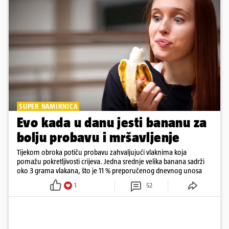
SUPER NAMIRNICA
Evo kada u danu jesti bananu za
bolju probavu i mršavljenje
Tijekom obroka potiču probavu zahvaljujući vlaknima koja
pomažu pokretljivosti crijeva. Jedna srednje velika banana sadrži
oko 3 grama vlakana, što je 11 % preporučenog dnevnog unosa
1
52