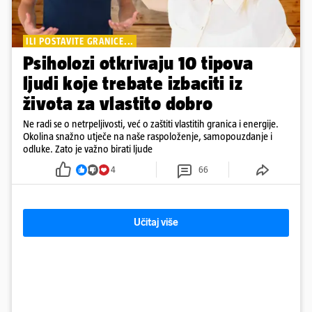
ILI POSTAVITE GRANICE...
Psiholozi otkrivaju 10 tipova
ljudi koje trebate izbaciti iz
života za vlastito dobro
Ne radi se o netrpeljivosti, već o zaštiti vlastitih granica i energije.
Okolina snažno utječe na naše raspoloženje, samopouzdanje i
odluke. Zato je važno birati ljude
4
66
Učitaj više