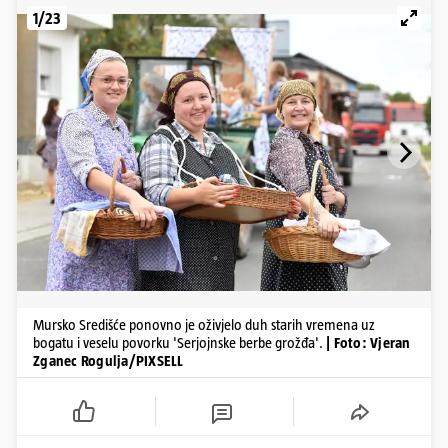
1/23
Mursko Središće ponovno je oživjelo duh starih vremena uz
bogatu i veselu povorku 'Serjojnske berbe grožđa'.
| Foto: Vjeran
Zganec Rogulja/PIXSELL