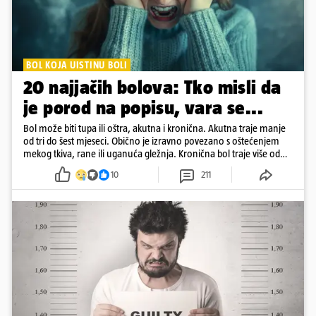
BOL KOJA UISTINU BOLI
20 najjačih bolova: Tko misli da
je porod na popisu, vara se...
Bol može biti tupa ili oštra, akutna i kronična. Akutna traje manje
od tri do šest mjeseci. Obično je izravno povezano s oštećenjem
mekog tkiva, rane ili uganuća gležnja. Kronična bol traje više od
šest mjeseci
10
211