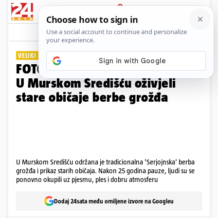
PRIJAVA
Galerija
Komentari
0
VELIKI POVRATAK
FOTO Evo kako je to nekad bilo:
U Murskom Središću oživjeli
stare običaje berbe grožđa
U Murskom Središću održana je tradicionalna 'Serjojnska' berba
grožđa i prikaz starih običaja. Nakon 25 godina pauze, ljudi su se
ponovno okupili uz pjesmu, ples i dobru atmosferu
Dodaj 24sata među omiljene izvore na Googleu