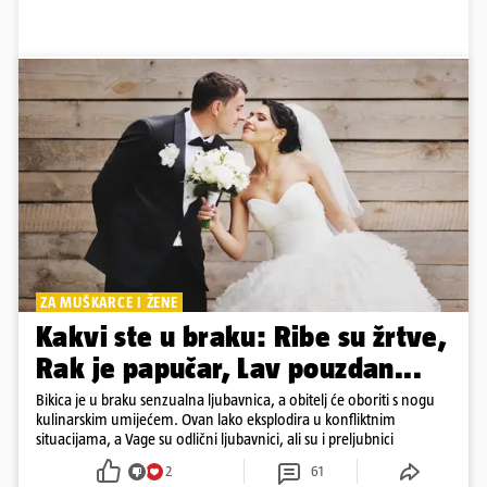
ZA MUŠKARCE I ŽENE
Kakvi ste u braku: Ribe su žrtve,
Rak je papučar, Lav pouzdan...
Bikica je u braku senzualna ljubavnica, a obitelj će oboriti s nogu
kulinarskim umijećem. Ovan lako eksplodira u konfliktnim
situacijama, a Vage su odlični ljubavnici, ali su i preljubnici
2
61