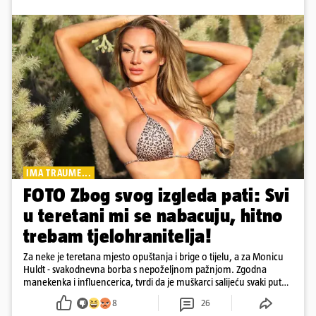
IMA TRAUME...
FOTO Zbog svog izgleda pati: Svi
u teretani mi se nabacuju, hitno
trebam tjelohranitelja!
Za neke je teretana mjesto opuštanja i brige o tijelu, a za Monicu
Huldt - svakodnevna borba s nepoželjnom pažnjom. Zgodna
manekenka i influencerica, tvrdi da je muškarci salijeću svaki put
kad dođe na trening
8
26