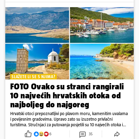
SLAŽETE LI SE S NJIMA?
FOTO Ovako su stranci rangirali
10 najvećih hrvatskih otoka od
najboljeg do najgoreg
Hrvatski otoci prepoznatljivi po plavom moru, kamenitim uvalama
i povijesnim gradovima. Upravo zato su izuzetno privlačni
turistima. Stručnjaci za putovanja posjetili su 10 najvećih otoka i
rangirali ih
6
35