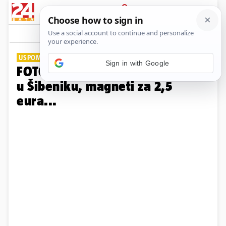
PRIJAVA
Galerija
Komentari
6
USPOMENA S MORA
Sign in with Google
FOTO Evo kakve suvenire nude
u Šibeniku, magneti za 2,5
eura...