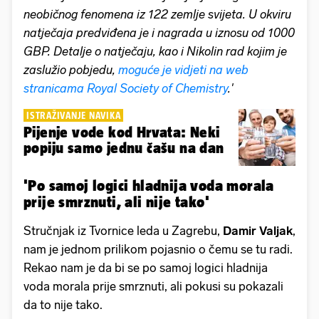
neobičnog fenomena iz 122 zemlje svijeta. U okviru
natječaja predviđena je i nagrada u iznosu od 1000
GBP. Detalje o natječaju, kao i Nikolin rad kojim je
zaslužio pobjedu,
moguće je vidjeti na web
stranicama Royal Society of Chemistry
.'
ISTRAŽIVANJE NAVIKA
Pijenje vode kod Hrvata: Neki
popiju samo jednu čašu na dan
'Po samoj logici hladnija voda morala
prije smrznuti, ali nije tako'
Stručnjak iz Tvornice leda u Zagrebu,
Damir Valjak
,
nam je jednom prilikom pojasnio o čemu se tu radi.
Rekao nam je da bi se po samoj logici hladnija
voda morala prije smrznuti, ali pokusi su pokazali
da to nije tako.