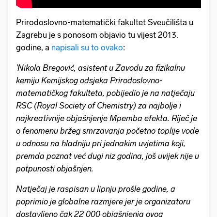
Prirodoslovno-matematički fakultet Sveučilišta u
Zagrebu je s ponosom objavio tu vijest 2013.
godine, a
napisali su to ovako
:
'Nikola Bregović, asistent u Zavodu za fizikalnu
kemiju Kemijskog odsjeka Prirodoslovno-
matematičkog fakulteta, pobijedio je na natječaju
RSC (Royal Society of Chemistry) za najbolje i
najkreativnije objašnjenje Mpemba efekta. Riječ je
o fenomenu bržeg smrzavanja početno toplije vode
u odnosu na hladniju pri jednakim uvjetima koji,
premda poznat već dugi niz godina, još uvijek nije u
potpunosti objašnjen.
Natječaj je raspisan u lipnju prošle godine, a
poprimio je globalne razmjere jer je organizatoru
dostavljeno čak 22 000 objašnjenja ovog