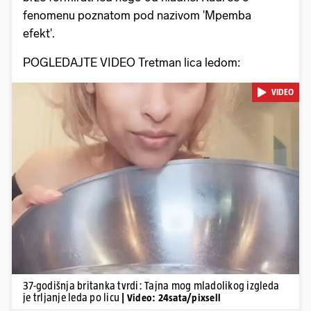
fenomenu poznatom pod nazivom 'Mpemba
efekt'.
POGLEDAJTE VIDEO Tretman lica ledom:
VIDEO
Pokretanje videa...
37-godišnja britanka tvrdi: Tajna mog mladolikog izgleda
je trljanje leda po licu
| Video: 24sata/pixsell