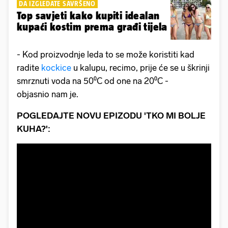
DA IZGLEDATE SAVRŠENO
Top savjeti kako kupiti idealan
kupaći kostim prema građi tijela
- Kod proizvodnje leda to se može koristiti kad
radite
kockice
u kalupu, recimo, prije će se u škrinji
smrznuti voda na 50⁰C od one na 20⁰C -
objasnio nam je.​
POGLEDAJTE NOVU EPIZODU 'TKO MI BOLJE
KUHA?':