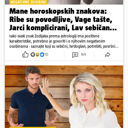
NEGATIVNE OSOBINE
Mane horoskopskih znakova:
Ribe su povodljive, Vage tašte,
Jarci komplicirani, Lav sebičan...
Iako svaki znak Zodijaka prema astrologiji ima pozitivne
karakteristike, potrebno je govoriti i o njihovim negativnim
osobinama - saznajte koji su sebični, tvrdoglavi, potrebiti, površni...
10
169