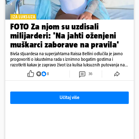
IZA LUKSUZA
FOTO Za njom su uzdisali
milijarderi: 'Na jahti oženjeni
muškarci zaborave na pravila'
Bivša stjuardesa na superjahtama Raissa Bellini odlučila je javno
progovoriti o iskustvima rada s iznimno bogatim gostima i
razotkriti kakav je zapravo život iza kulisa luksuznih putovanja na
moru
8
36
Učitaj više