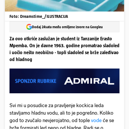
Foto: Dreamstime_/ILUSTRACIJA
Dodaj 24sata među omiljene izvore na Googleu
Za ovo otkriće zaslužan je student iz Tanzanije Erasto
Mpemba. On je davne 1963. godine promatrao sladoled
i uočio nešto neobično - topli sladoled se brže zaleđivao
od hladnog
Svi mi u posudice za pravljenje kockica leda
stavljamo hladnu vodu, ali to je pogrešno. Koliko
god to zvučalo nevjerojatno, od tople
vode
će se
brže formirati led nego od hladne. Radi se o