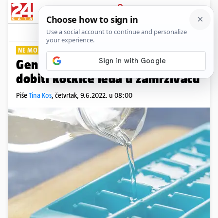
PRIJAVA
Lifestyle
Komentari
13
NE MOŽE JEDNOSTAVNIJE
Genijalan trik kako možete brže
dobiti kockice leda u zamrzivaču
Piše
Tina Kos
,
četvrtak, 9.6.2022. u 08:00