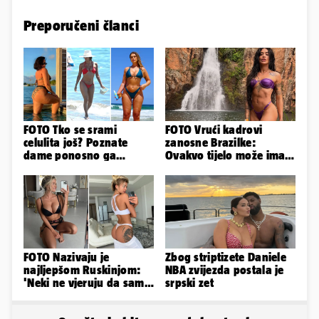
Preporučeni članci
FOTO Tko se srami
FOTO Vrući kadrovi
celulita još? Poznate
zanosne Brazilke:
dame ponosno ga
Ovakvo tijelo može imati
pokazuju pa slave svoje
samo bivša plesačica...
obline
FOTO Nazivaju je
Zbog striptizete Daniele
najljepšom Ruskinjom:
NBA zvijezda postala je
'Neki ne vjeruju da sam
srpski zet
stvarna. Što vi mislite?'