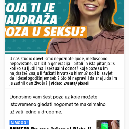
Pokretanje videa...
U naš studio doveli smo nepoznate ljude, međusobno
nepovezane, različitih generacija i pitali ih ista pitanja: S
koliko su ljudi imali seksualni odnos? Koje poze su im
najdraže? Znaju li fućkati hrvatsku himnu? Koji bi savjet
dali desetogodišnjem sebi? Što bi napravili da znaju da im
je zadnji dan života?
| Video: 24sata/pixsell
Donosimo vam šest poza uz koje možete
istovremeno gledati nogomet te maksimalno
uživati jedno u drugome.
AJMOOO!