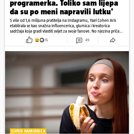
programerka. Toliko sam lijepa
da su po meni napravili lutku'
S više od 1,6 milijuna pratitelja na Instagramu, Yael Cohen Aris
etablirala se kao snažna influencerica, glumica i kreatorica
sadržaja koja gradi vlastiti svijet za svoje fanove. No njezina priča
pokazuje da online slava dolazi i s neočekivanim izazovima
15
49
SUPER NAMIRNICA