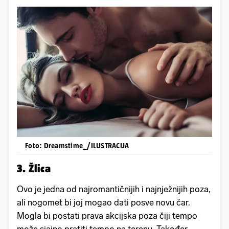
Foto: Dreamstime_/ILUSTRACIJA
3. Žlica
Ovo je jedna od najromantičnijih i najnježnijih poza,
ali nogomet bi joj mogao dati posve novu čar.
Mogla bi postati prava akcijska poza čiji tempo
može sjajno pratiti tempo na terenu. Također,