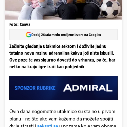
Foto: Canva
Dodaj 24sata među omiljene izvore na Googleu
Začinite gledanje utakmice seksom i doživite jednu
totalno novu razinu adrenalina kakvu još niste iskusili.
Ove poze će vas sigurno dovesti do vrhunca, pa će, bar
netko na kraju igre izaći kao pobjednik
Ovih dana nogometne utakmice su stalno u prvom
planu - no što ako vam kažemo da možete spojiti
dvije strasti i
seksati se
u pozama koje vam oboma