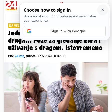
PRIJAVA
Lifestyle
Komentari
13
DA VEČER BUDE JOŠ ZANIMLJIVIJA
Jedna ruka na daljinskom, a
druga... Poze za gledanje Eura i
uživanje s dragom. Istovremeno
Piše
24sata
,
subota, 22.6.2024. u 16:00