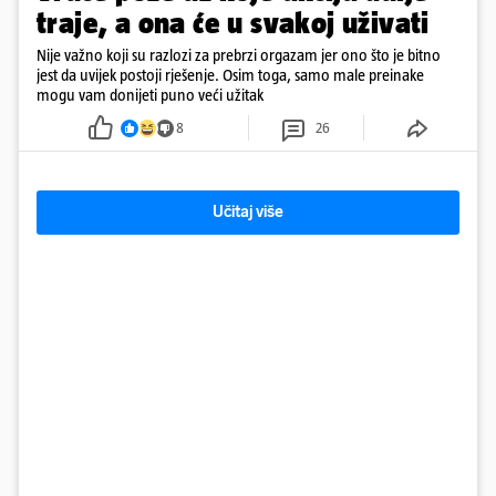
traje, a ona će u svakoj uživati
Nije važno koji su razlozi za prebrzi orgazam jer ono što je bitno
jest da uvijek postoji rješenje. Osim toga, samo male preinake
mogu vam donijeti puno veći užitak
8
26
Učitaj više