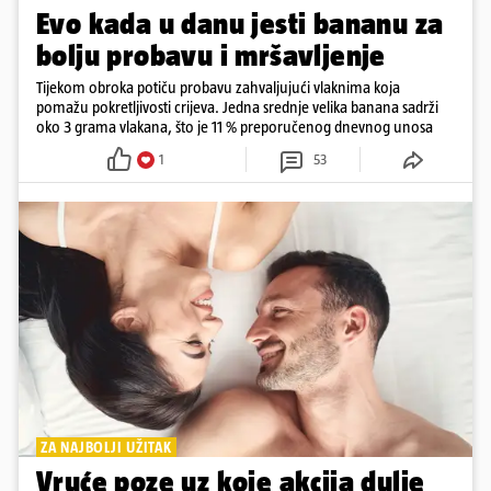
Evo kada u danu jesti bananu za
bolju probavu i mršavljenje
Tijekom obroka potiču probavu zahvaljujući vlaknima koja
pomažu pokretljivosti crijeva. Jedna srednje velika banana sadrži
oko 3 grama vlakana, što je 11 % preporučenog dnevnog unosa
1
53
ZA NAJBOLJI UŽITAK
Vruće poze uz koje akcija dulje