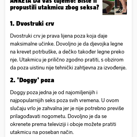
ANKETA Da vas čujemo! Biste li
propustili utakmicu zbog seksa?
1. Dvostruki crv
Dvostruki crv je prava lijena poza koja daje
maksimalne učinke. Dovoljno je da djevojka legne
na krevet potrbuške, a dečko također legne preko
nje. Utakmicu je prilično zgodno pratiti, s obzirom
da poza uistinu nije tehnički zahtjevna za izvođenje.
2. 'Doggy' poza
Doggy poza jedna je od najomiljenijih i
najpopularnijih seks poza svih vremena. U ovom
slučaju vrlo je zahvalna jer je nije potrebno previše
prilagođavati nogometu. Dovoljno je da se
okrenete prema televiziji i oboje možete pratiti
utakmicu na poseban način.