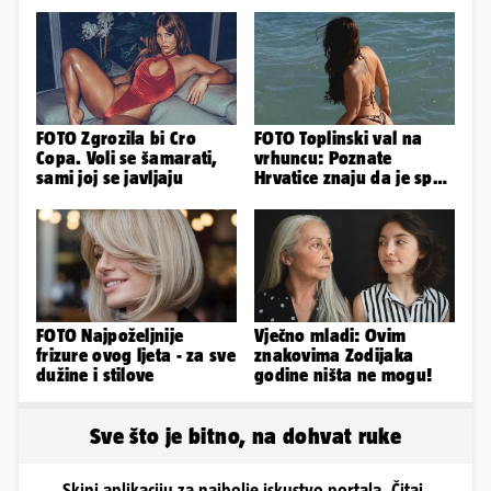
FOTO Zgrozila bi Cro
FOTO Toplinski val na
Copa. Voli se šamarati,
vrhuncu: Poznate
sami joj se javljaju
Hrvatice znaju da je spas
u minijaturnom bikiniju
FOTO Najpoželjnije
Vječno mladi: Ovim
frizure ovog ljeta - za sve
znakovima Zodijaka
dužine i stilove
godine ništa ne mogu!
Sve što je bitno, na dohvat ruke
Skini aplikaciju za najbolje iskustvo portala. Čitaj,