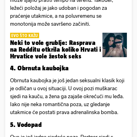
ležeći položaj je jako udoban i pogodan za
praćenje utakmice, a na poluvremenu se
monotonija može savršeno začiniti.
EVO ŠTO KAŽU
Neki to vole grublje: Rasprava
na Redditu otkrila koliko Hrvati i
Hrvatice vole žestok seks
4. Obrnuta kaubojka
Obrnuta kaubojka je još jedan seksualni klasik koji
je odličan u ovoj situaciji. U ovoj pozi muškarac
sjedi na kauču, a žena ga zajaše okrećući mu leđa.
Iako nije neka romantična poza, uz gledanje
utakmice će postati prava adrenalinska bomba.
5. Vodopad
Ovo je još jedna sjedeća poza. Partner sjedi s