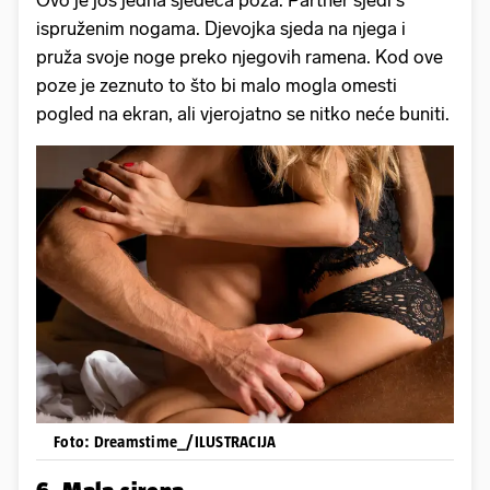
ispruženim nogama. Djevojka sjeda na njega i
pruža svoje noge preko njegovih ramena. Kod ove
poze je zeznuto to što bi malo mogla omesti
pogled na ekran, ali vjerojatno se nitko neće buniti.
Foto: Dreamstime_/ILUSTRACIJA
6. Mala sirena