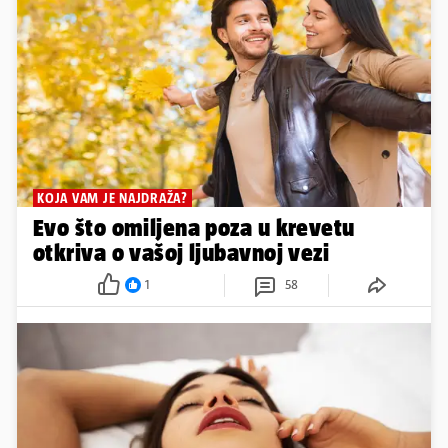
KOJA VAM JE NAJDRAŽA?
Evo što omiljena poza u krevetu
otkriva o vašoj ljubavnoj vezi
1
58