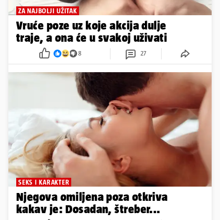
ZA NAJBOLJI UŽITAK
Vruće poze uz koje akcija dulje
traje, a ona će u svakoj uživati
8
27
SEKS I KARAKTER
Njegova omiljena poza otkriva
kakav je: Dosadan, štreber...