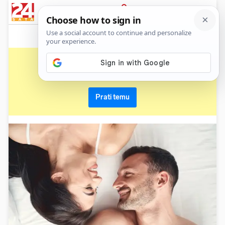
News
Show
Sport
Life&style
Video
Express
PRIJAVA
seks poze
Primaj sve nove vijesti o temi i budi u tijeku
Prati temu