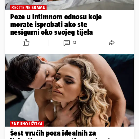
RECITE NE SRAMU
Poze u intimnom odnosu koje
morate isprobati ako ste
nesigurni oko svojeg tijela
12
ZA PUNO UŽITKA
Šest vrućih poza idealnih za