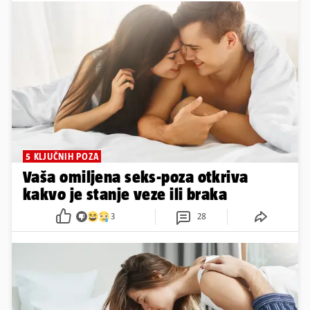
5 KLJUČNIH POZA
Vaša omiljena seks-poza otkriva
kakvo je stanje veze ili braka
3
28