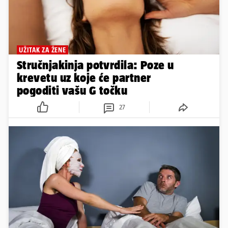
UŽITAK ZA ŽENE
Stručnjakinja potvrdila: Poze u
krevetu uz koje će partner
pogoditi vašu G točku
27