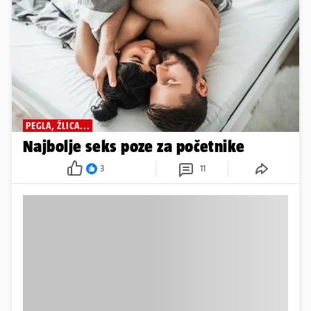
PEGLA, ŽLICA...
Najbolje seks poze za početnike
3
11