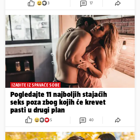
3
17
IZAĐITE IZ SPAVAĆE SOBE
Pogledajte 11 najboljih stajaćih
seks poza zbog kojih će krevet
pasti u drugi plan
5
40