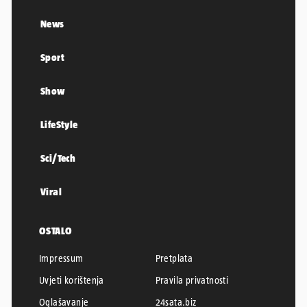
News
Sport
Show
LifeStyle
Sci/Tech
Viral
OSTALO
Impressum
Pretplata
Uvjeti korištenja
Pravila privatnosti
Oglašavanje
24sata.biz