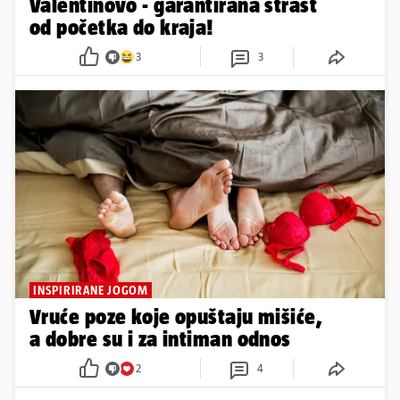
Valentinovo - garantirana strast
od početka do kraja!
3
3
INSPIRIRANE JOGOM
Vruće poze koje opuštaju mišiće,
a dobre su i za intiman odnos
2
4