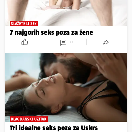
SLAŽETE LI SE?
7 najgorih seks poza za žene
10
BLAGDANSKI UŽITAK
Tri idealne seks poze za Uskrs