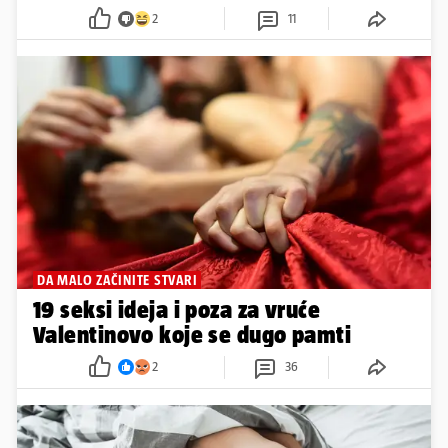
2
11
DA MALO ZAČINITE STVARI
19 seksi ideja i poza za vruće
Valentinovo koje se dugo pamti
2
36