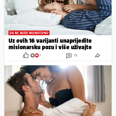
DA NE BUDE MONOTONO
Uz ovih 16 varijanti unaprijedite
misionarsku pozu i više uživajte
7
73