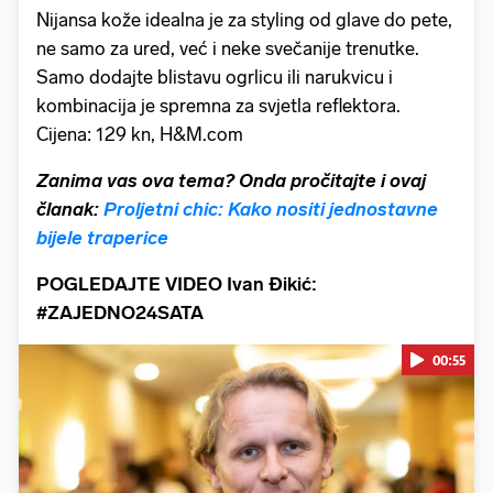
Nijansa kože idealna je za styling od glave do pete,
ne samo za ured, već i neke svečanije trenutke.
Samo dodajte blistavu ogrlicu ili narukvicu i
kombinacija je spremna za svjetla reflektora.
Cijena: 129 kn, H&M.com
Zanima vas ova tema? Onda pročitajte
i ovaj
članak:
Proljetni chic: Kako nositi jednostavne
bijele traperice
POGLEDAJTE VIDEO Ivan Đikić:
#ZAJEDNO24SATA
00:55