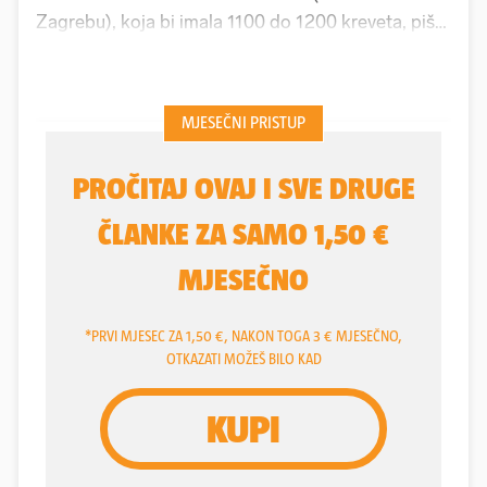
Zagrebu), koja bi imala 1100 do 1200 kreveta, piše
Večernji list na današnji dan 1972., prenoseći
pismo predsjednika Skupštine Grada Zagreba
Josipa Skoblara zdravstvenom SIZ-u. Ističe se
kako se o toj ideji godinama govori, jer Zagreb s
oko 3400 bolničkih kreveta zaostaje za drugim
europskim gradovima.