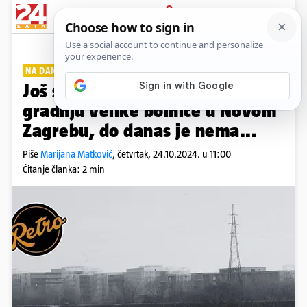
PRIJAVA
Lifestyle
Komentari
0
NA DANAŠNJI DAN
PLUS+
Još su davne 1972. najavljivali
gradnju velike bolnice u Novom
Zagrebu, do danas je nema...
Piše
Marijana Matković
,
četvrtak, 24.10.2024. u 11:00
Čitanje članka: 2 min