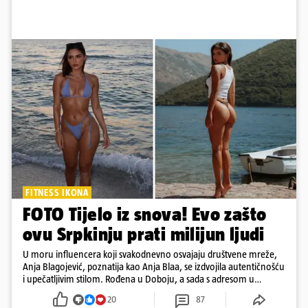
FITNESS IKONA
FOTO Tijelo iz snova! Evo zašto
ovu Srpkinju prati milijun ljudi
U moru influencera koji svakodnevno osvajaju društvene mreže,
Anja Blagojević, poznatija kao Anja Blaa, se izdvojila autentičnošću
i upečatljivim stilom. Rođena u Doboju, a sada s adresom u
Dubaiju, Anja je spoj glamura, discipline i mladenačke energije
20
87