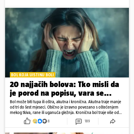
BOL KOJA UISTINU BOLI
20 najjačih bolova: Tko misli da
je porod na popisu, vara se...
Bol može biti tupa ili oštra, akutna i kronična. Akutna traje manje
od tri do šest mjeseci. Obično je izravno povezano s oštećenjem
mekog tkiva, rane ili uganuća gležnja. Kronična bol traje više od
šest mjeseci
8
189