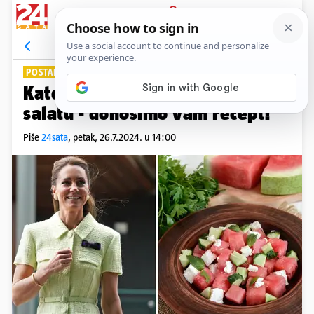
PRIJAVA
Lifestyle
Komentari
10
POSTALA JE PRAVI HIT
Kate Middleton obožava ovu
salatu - donosimo vam recept!
Piše
24sata
,
petak, 26.7.2024. u 14:00