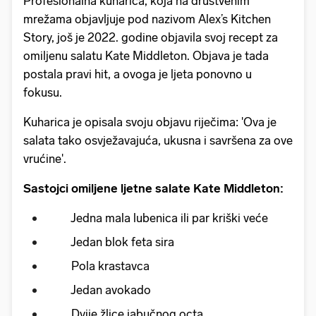
Profesionalna kuharica, koja na društvenim
mrežama objavljuje pod nazivom Alex’s Kitchen
Story, još je 2022. godine objavila svoj recept za
omiljenu salatu Kate Middleton. Objava je tada
postala pravi hit, a ovoga je ljeta ponovno u
fokusu.
Kuharica je opisala svoju objavu riječima: 'Ova je
salata tako osvježavajuća, ukusna i savršena za ove
vrućine'.
Sastojci omiljene ljetne salate Kate Middleton:
Jedna mala lubenica ili par kriški veće
Jedan blok feta sira
Pola krastavca
Jedan avokado
Dvije žlice jabučnog octa