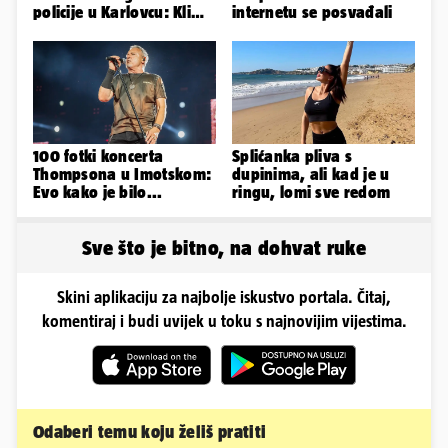
policije u Karlovcu: Klima
internetu se posvađali
je radila, rekli su da
izađemo
100 fotki koncerta
Splićanka pliva s
Thompsona u Imotskom:
dupinima, ali kad je u
Evo kako je bilo...
ringu, lomi sve redom
Sve što je bitno, na dohvat ruke
Skini aplikaciju za najbolje iskustvo portala. Čitaj,
komentiraj i budi uvijek u toku s najnovijim vijestima.
Odaberi temu koju želiš pratiti